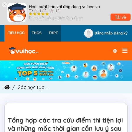
×
Học mượt hơn với ứng dụng vuihoc.vn
Từ lớp 1 đến lớp 12
Tải về
Dùng thử miễn phí trên
Play Store
TIỂU HỌC
THCS
THPT
Đăng nhập
Đăng ký
Góc học tập
Tổng hợp các tra cứu điểm thi tiện 
Tổng hợp các tra cứu điểm thi tiện lợi
và những mốc thời gian cần lưu ý sau