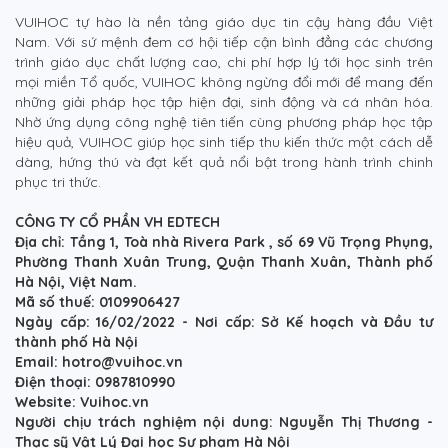
VUIHOC tự hào là nền tảng giáo dục tin cậy hàng đầu Việt
Nam. Với sứ mệnh đem cơ hội tiếp cận bình đẳng các chương
trình giáo dục chất lượng cao, chi phí hợp lý tới học sinh trên
mọi miền Tổ quốc, VUIHOC không ngừng đổi mới để mang đến
những giải pháp học tập hiện đại, sinh động và cá nhân hóa.
Nhờ ứng dụng công nghệ tiên tiến cùng phương pháp học tập
hiệu quả, VUIHOC giúp học sinh tiếp thu kiến thức một cách dễ
dàng, hứng thú và đạt kết quả nổi bật trong hành trình chinh
phục tri thức.
CÔNG TY CỔ PHẦN VH EDTECH
Địa chỉ: Tầng 1, Toà nhà Rivera Park , số 69 Vũ Trọng Phụng,
Phường Thanh Xuân Trung, Quận Thanh Xuân, Thành phố
Hà Nội, Việt Nam.
Mã số thuế: 0109906427
Ngày cấp: 16/02/2022 - Nơi cấp: Sở Kế hoạch và Đầu tư
thành phố Hà Nội
Email: hotro@vuihoc.vn
Điện thoại: 0987810990
Website: Vuihoc.vn
Người chịu trách nghiệm nội dung: Nguyễn Thị Thương -
Thạc sỹ Vật Lý Đại học Sư phạm Hà Nội