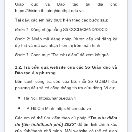
Giáo dục và Đào tạo tại địa chỉ:
https://thisinh.thitotnghiepthpt.edu.vn
Tại đây, các em hãy thực hiện theo các bước sau:
Bước 1:
Đăng nhập bằng Số CCCD/CMND/ĐDCD
Bước 2:
Nhập mã đăng nhập (được cấp khi đăng ký
dự thi) và mã xác nhận hiển thị trên màn hình
Bước 3:
Chọn mục "Tra cứu điểm" để xem kết quả
1.2. Tra cứu qua website của các Sở Giáo dục và
Đào tạo địa phương
Bên cạnh cổng tra cứu của Bộ, mỗi Sở GD&ĐT địa
phương đều sẽ có cổng thông tin tra cứu riêng. Ví dụ:
Hà Nội: https://hanoi.edu.vn
TP. Hồ Chí Minh: https://hcm.edu.vn
Các em có thể tìm kiếm theo cú pháp
"Tra cứu điểm
thi [tên tỉnh/thành phố] 2025"
để tìm link chính xác
của tỉnh/thành phố mình. Mỗi website có thể có giao