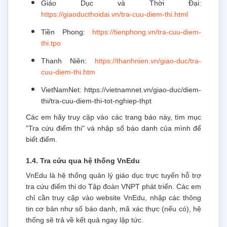
Giáo Dục và Thời Đại:
https://giaoducthoidai.vn/tra-cuu-diem-thi.html
Tiền Phong:
https://tienphong.vn/tra-cuu-diem-
thi.tpo
Thanh Niên:
https://thanhnien.vn/giao-duc/tra-
cuu-diem-thi.htm
VietNamNet: https://vietnamnet.vn/giao-duc/diem-
thi/tra-cuu-diem-thi-tot-nghiep-thpt
Các em hãy truy cập vào các trang báo này, tìm mục
"Tra cứu điểm thi" và nhập số báo danh của mình để
biết điểm.
1.4. Tra cứu qua hệ thống VnEdu
VnEdu là hệ thống quản lý giáo dục trực tuyến hỗ trợ
tra cứu điểm thi do Tập đoàn VNPT phát triển. Các em
chỉ cần truy cập vào website VnEdu, nhập các thông
tin cơ bản như số báo danh, mã xác thực (nếu có), hệ
thống sẽ trả về kết quả ngay lập tức.