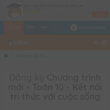
×
Học mượt hơn với ứng dụng vuihoc.vn
Từ lớp 1 đến lớp 12
Tải về
Dùng thử miễn phí trên
Play Store
TIỂU HỌC
THCS
THPT
Đăng nhập
Đăng ký
Toán học lớp 10
Chương trình mới - Toán 10 - Kết 
Đăng ký
Chương trình
mới - Toán 10 - Kết nối
tri thức với cuộc sống