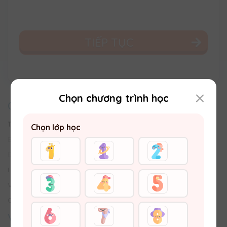
TIẾP TỤC
Chọn chương trình học
CHĂM SÓC KHÁCH HÀNG
Trung tâm Trợ giúp
Chọn lớp học
Email:
hotro@vuihoc.vn
Đường dây nóng:
0987810990
Hình thức Thanh toán
Vận chuyển - Trả hàng & Hoàn tiền
Chính sách bảo vệ thông tin khách hàng
VỀ VUIHOC