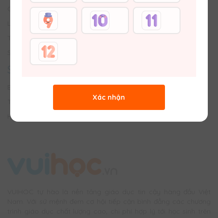
Giới thiệu về Vuihoc
Liên hệ với Chúng tôi
Tuyển dụng
Sơ đồ trang web
SÂN CHƠI
Bảng tin trường học
Xác nhận
Thử tài đố vui
Hỏi bài & Chữa bài
VUIHOC tự hào là nền tảng giáo dục tin cậy hàng đầu Việt
Nam. Với sứ mệnh đem cơ hội tiếp cận bình đẳng các chương
trình giáo dục chất lượng cao, chi phí hợp lý tới học sinh trên