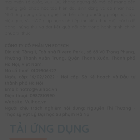
mọi miền Tổ quốc, VUIHOC không ngừng đổi mới để mang đến
những giải pháp học tập hiện đại, sinh động và cá nhân hóa.
Nhờ ứng dụng công nghệ tiên tiến cùng phương pháp học tập
hiệu quả, VUIHOC giúp học sinh tiếp thu kiến thức một cách dễ
dàng, hứng thú và đạt kết quả nổi bật trong hành trình chinh
phục tri thức.
CÔNG TY CỔ PHẦN VH EDTECH
Địa chỉ: Tầng 1, Toà nhà Rivera Park , số 69 Vũ Trọng Phụng,
Phường Thanh Xuân Trung, Quận Thanh Xuân, Thành phố
Hà Nội, Việt Nam.
Mã số thuế: 0109906427
Ngày cấp: 16/02/2022 - Nơi cấp: Sở Kế hoạch và Đầu tư
thành phố Hà Nội
Email: hotro@vuihoc.vn
Điện thoại: 0987810990
Website: Vuihoc.vn
Người chịu trách nghiệm nội dung: Nguyễn Thị Thương -
Thạc sỹ Vật Lý Đại học Sư phạm Hà Nội
TẢI ỨNG DỤNG