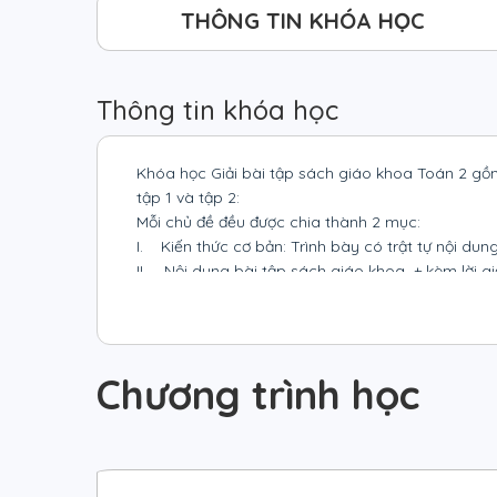
THÔNG TIN KHÓA HỌC
Thông tin khóa học
Khóa học Giải bài tập sách giáo khoa Toán 2 gồ
tập 1 và tập 2:
Mỗi chủ đề đều được chia thành 2 mục:
I. Kiến thức cơ bản: Trình bày có trật tự nội dun
II. Nội dung bài tập sách giáo khoa + kèm lời gi
nhất).
Chương trình học