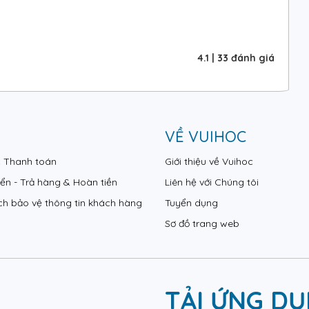
4.1
|
33
đánh giá
VỀ VUIHOC
c Thanh toán
Giới thiệu về Vuihoc
ển - Trả hàng & Hoàn tiền
Liên hệ với Chúng tôi
ch bảo vệ thông tin khách hàng
Tuyển dụng
Sơ đồ trang web
TẢI ỨNG D