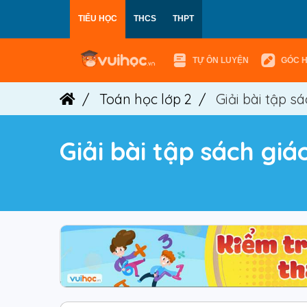
TIỂU HỌC
THCS
THPT
TỰ ÔN LUYỆN
GÓC 
Toán học lớp 2
Giải bài tập s
Giải bài tập sách gi