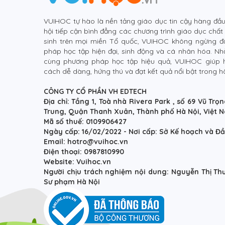
VUIHOC tự hào là nền tảng giáo dục tin cậy hàng đầ
hội tiếp cận bình đẳng các chương trình giáo dục chất l
sinh trên mọi miền Tổ quốc, VUIHOC không ngừng đ
pháp học tập hiện đại, sinh động và cá nhân hóa. Nh
cùng phương pháp học tập hiệu quả, VUIHOC giúp họ
cách dễ dàng, hứng thú và đạt kết quả nổi bật trong hàn
CÔNG TY CỔ PHẦN VH EDTECH
Địa chỉ: Tầng 1, Toà nhà Rivera Park , số 69 Vũ T
Trung, Quận Thanh Xuân, Thành phố Hà Nội, Việt 
Mã số thuế: 0109906427
Ngày cấp: 16/02/2022 - Nơi cấp: Sở Kế hoạch và Đầ
Email: hotro@vuihoc.vn
Điện thoại: 0987810990
Website: Vuihoc.vn
Người chịu trách nghiệm nội dung: Nguyễn Thị Thư
Sư phạm Hà Nội