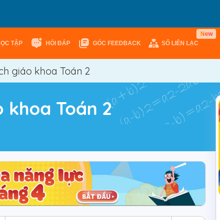
e
w
N
HỌC TẬP
HỎI ĐÁP
GÓC FEEDBACK
SỔ LIÊN LẠC
ách giáo khoa Toán 2
áo khoa Toán 2