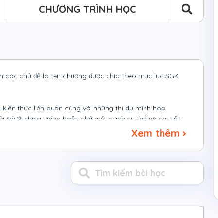
CHƯƠNG TRÌNH HỌC
m các chủ đề là tên chương được chia theo mục lục SGK
g kiến thức liên quan cùng với những thí dụ minh hoạ.
ải (dưới dạng video hoặc chữ một cách cụ thể và chi tiết
Xem thêm