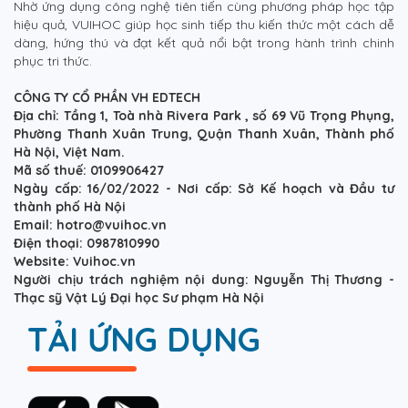
Nhờ ứng dụng công nghệ tiên tiến cùng phương pháp học tập
hiệu quả, VUIHOC giúp học sinh tiếp thu kiến thức một cách dễ
dàng, hứng thú và đạt kết quả nổi bật trong hành trình chinh
phục tri thức.
CÔNG TY CỔ PHẦN VH EDTECH
Địa chỉ: Tầng 1, Toà nhà Rivera Park , số 69 Vũ Trọng Phụng,
Phường Thanh Xuân Trung, Quận Thanh Xuân, Thành phố
Hà Nội, Việt Nam.
Mã số thuế: 0109906427
Ngày cấp: 16/02/2022 - Nơi cấp: Sở Kế hoạch và Đầu tư
thành phố Hà Nội
Email: hotro@vuihoc.vn
Điện thoại: 0987810990
Website: Vuihoc.vn
Người chịu trách nghiệm nội dung: Nguyễn Thị Thương -
Thạc sỹ Vật Lý Đại học Sư phạm Hà Nội
TẢI ỨNG DỤNG