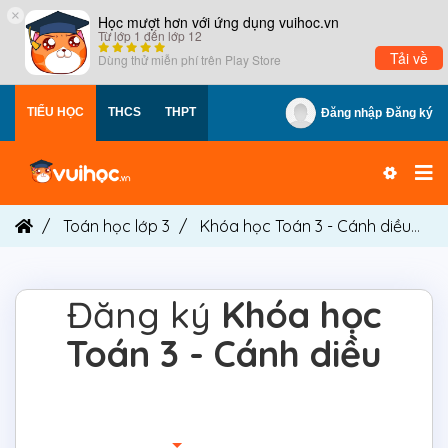
×
Học mượt hơn với ứng dụng vuihoc.vn
Từ lớp 1 đến lớp 12
Tải về
Dùng thử miễn phí trên
Play Store
TIỂU HỌC
THCS
THPT
Đăng nhập
Đăng ký
Toán học lớp 3
Khóa học Toán 3 - Cánh diều
Đ
Đăng ký
Khóa học
Toán 3 - Cánh diều