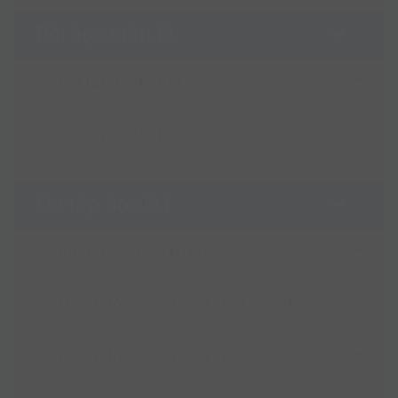
Ôn tập hình học
Bài học tuần 18
Ôn tập đo lường
Ôn tập chung
Ôn tập đo lường
Ôn tập chung
Ôn tập học kì I
Kiến thức trọng tâm
Đề ôn tập cuối học kì I - Đề số 1
Kiến thức trọng tâm cuối học kì I
Đề ôn tập cuối học kì I - Đề số 2
Đề ôn tập cuối học kì I - Đề số 1