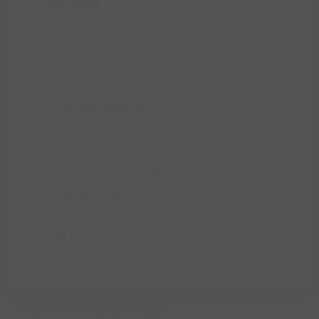
Cuộc Sống:
- Giúp các con HIỂU SÂU 100% kiến thức Toán
4
- Phát triển tư duy cả 2 bán cầu não
- Khơi dậy đam mê Toán học từ nhỏ
2. Cấu trúc khóa học
- 76 buổi học chất lượng được giảng dạy bởi
cô Nguyễn Thị Dịu và thầy Vũ Văn Tám
- 1000 câu hỏi luyện tập
3. Thời gian học
- 12 tháng kể từ ngày kích hoạt
4. Hỗ trợ
- Liên hệ Hotline để được hỗ trợ.
Thông tin khóa học