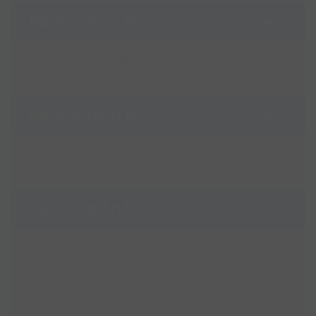
Hai đường thẳng song song
Bài học tuần 15
Hai đường thẳng song song
Hình bình hành, hình thoi
Hình bình hành
Bài học tuần 16
Hình thoi
Ôn tập các số đến lớp triệu
Hình bình hành, hình thoi (tiết 1)
Ôn tập các số đến lớp triệu
Bài học tuần 17
Hình bình hành, hình thoi (tiết 2)
Ôn tập phép cộng, phép trừ
Ôn tập hình học
Ôn tập phép cộng, phép trừ