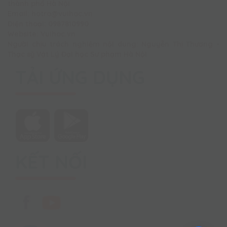
thành phố Hà Nội
Email: hotro@vuihoc.vn
Điện thoại: 0987810990
Website: Vuihoc.vn
Người chịu trách nghiệm nội dung: Nguyễn Thị Thương -
Thạc sỹ Vật Lý Đại học Sư phạm Hà Nội
TẢI ỨNG DỤNG
KẾT NỐI