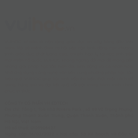
VUIHOC tự hào là nền tảng giáo dục tin cậy hàng đầu Việt
Nam. Với sứ mệnh đem cơ hội tiếp cận bình đẳng các chương
trình giáo dục chất lượng cao, chi phí hợp lý tới học sinh trên
mọi miền Tổ quốc, VUIHOC không ngừng đổi mới để mang đến
những giải pháp học tập hiện đại, sinh động và cá nhân hóa.
Nhờ ứng dụng công nghệ tiên tiến cùng phương pháp học tập
hiệu quả, VUIHOC giúp học sinh tiếp thu kiến thức một cách dễ
dàng, hứng thú và đạt kết quả nổi bật trong hành trình chinh
phục tri thức.
CÔNG TY CỔ PHẦN VH EDTECH
Địa chỉ: Tầng 1, Toà nhà Rivera Park , số 69 Vũ Trọng Phụng,
Phường Thanh Xuân Trung, Quận Thanh Xuân, Thành phố
Hà Nội, Việt Nam.
Mã số thuế: 0109906427
Ngày cấp: 16/02/2022 - Nơi cấp: Sở Kế hoạch và Đầu tư