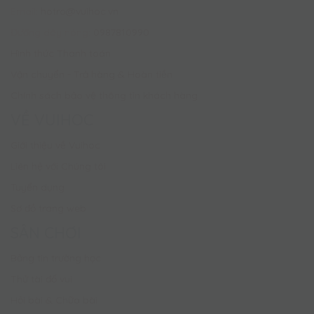
Email:
hotro@vuihoc.vn
Đường dây nóng:
0987810990
Hình thức Thanh toán
Vận chuyển - Trả hàng & Hoàn tiền
Chính sách bảo vệ thông tin khách hàng
VỀ VUIHOC
Giới thiệu về Vuihoc
Liên hệ với Chúng tôi
Tuyển dụng
Sơ đồ trang web
SÂN CHƠI
Bảng tin trường học
Thử tài đố vui
Hỏi bài & Chữa bài