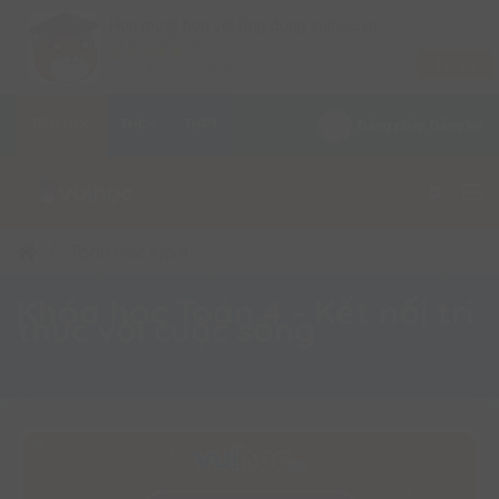
×
Học mượt hơn với ứng dụng vuihoc.vn
Từ lớp 1 đến lớp 12
Tải về
Dùng thử miễn phí trên
Play Store
TIỂU HỌC
THCS
THPT
Đăng nhập
Đăng ký
Toán học lớp 4
Khóa học Toán 4 - Kết nối tri thứ
Khóa học Toán 4 - Kết nối tri
thức với cuộc sống