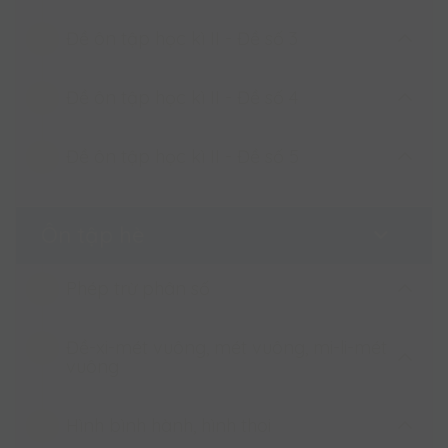
Đề ôn tập học kì II - Đề số 3
Đề ôn tập học kì II - Đề số 2
Đề ôn tập học kì II - Đề số 4
Đề ôn tập học kì II - Đề số 3
Đề ôn tập học kì II - Đề số 5
Đề ôn tập học kì II - Đề số 4
Đề ôn tập học kì II - Đề số 5
Ôn tập hè
Phép trừ phân số
Đề-xi-mét vuông, mét vuông, mi-li-mét
Phép trừ phân số (tiết 1)
vuông
Phép trừ phân số (tiết 2)
Hình bình hành, hình thoi
Mét vuông (tiết 1)