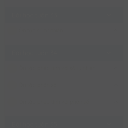
Phép chia phân số
Tìm phân số của một số
Bài học tuần 33
Tìm phân số của một số
Ôn tập số tự nhiên
Ôn tập số tự nhiên
Bài học tuần 34
Ôn tập phép tính với số tự nhiên
Ôn tập phân số
Ôn tập phép tính với số tự nhiên
Ôn tập phép tính với phân số
Ôn tập phân số
Ôn tập phép tính với phân số
Bài học tuần 35