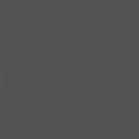
Ôn tập hình học và đo lường
Ôn tập một số yếu tố thống kê và xác
Ôn tập về hình học và đo lường
suất
Ôn tập chung
Ôn tập một số yếu tố thống kê và xác
suất
Ôn tập chung
Ôn tập cuối học kì II
Kiến thức trọng tâm
Đề ôn tập học kì II - Đề số 1
Kiến thức trọng tâm cuối kì 2
Đề ôn tập học kì II - Đề số 2
Đề ôn tập học kì II - Đề số 1