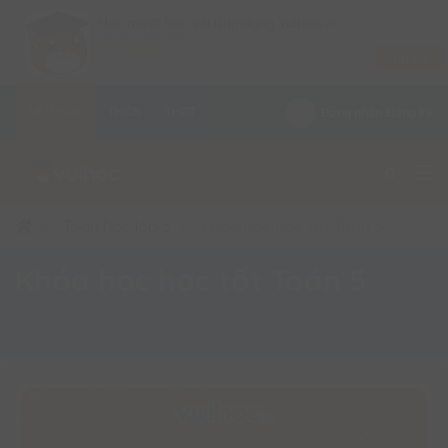
×
Học mượt hơn với ứng dụng vuihoc.vn
Từ lớp 1 đến lớp 12
Tải về
Dùng thử miễn phí trên
Play Store
TIỂU HỌC
THCS
THPT
Đăng nhập
Đăng ký
Toán học lớp 5
Khóa học học tốt Toán 5
Khóa học học tốt Toán 5