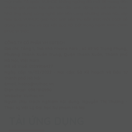
mọi miền Tổ quốc, VUIHOC không ngừng đổi mới để mang đến
những giải pháp học tập hiện đại, sinh động và cá nhân hóa.
Nhờ ứng dụng công nghệ tiên tiến cùng phương pháp học tập
hiệu quả, VUIHOC giúp học sinh tiếp thu kiến thức một cách dễ
dàng, hứng thú và đạt kết quả nổi bật trong hành trình chinh
phục tri thức.
CÔNG TY CỔ PHẦN VH EDTECH
Địa chỉ: Tầng 1, Toà nhà Rivera Park , số 69 Vũ Trọng Phụng,
Phường Thanh Xuân Trung, Quận Thanh Xuân, Thành phố
Hà Nội, Việt Nam.
Mã số thuế: 0109906427
Ngày cấp: 16/02/2022 - Nơi cấp: Sở Kế hoạch và Đầu tư
thành phố Hà Nội
Email: hotro@vuihoc.vn
Điện thoại: 0987810990
Website: Vuihoc.vn
Người chịu trách nghiệm nội dung: Nguyễn Thị Thương -
Thạc sỹ Vật Lý Đại học Sư phạm Hà Nội
TẢI ỨNG DỤNG