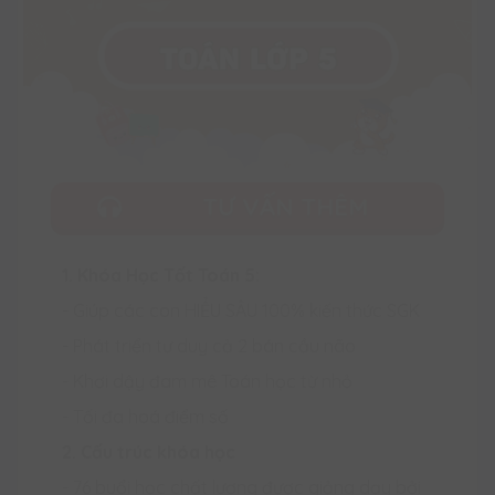
TƯ VẤN THÊM
1. Khóa Học Tốt Toán 5:
- Giúp các con HIỂU SÂU 100% kiến thức SGK
- Phát triển tư duy cả 2 bán cầu não
- Khơi dậy đam mê Toán học từ nhỏ
- Tối đa hoá điểm số
2. Cấu trúc khóa học
- 76 buổi học chất lượng được giảng dạy bởi