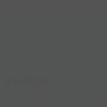
Giới thiệu về Vuihoc
Liên hệ với Chúng tôi
Tuyển dụng
Sơ đồ trang web
SÂN CHƠI
Bảng tin trường học
Thử tài đố vui
Hỏi bài & Chữa bài
VUIHOC tự hào là nền tảng giáo dục tin cậy hàng đầu Việt
Nam. Với sứ mệnh đem cơ hội tiếp cận bình đẳng các chương
trình giáo dục chất lượng cao, chi phí hợp lý tới học sinh trên