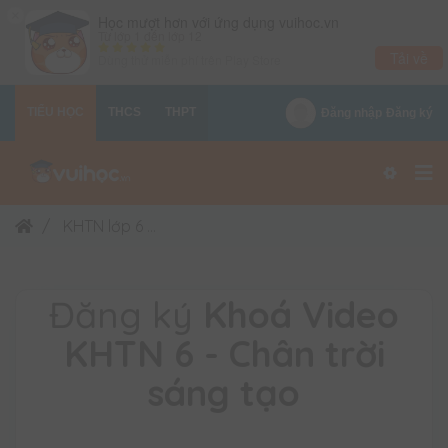
×
Học mượt hơn với ứng dụng vuihoc.vn
Từ lớp 1 đến lớp 12
Tải về
Dùng thử miễn phí trên
Play Store
TIỂU HỌC
THCS
THPT
Đăng nhập
Đăng ký
KHTN lớp 6
Khoá Video KHTN 6 - Chân trời sáng 
Đăng ký
Khoá Video
KHTN 6 - Chân trời
sáng tạo