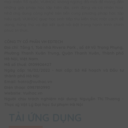
mọi miền Tổ quốc, VUIHOC không ngừng đổi mới để mang đến
những giải pháp học tập hiện đại, sinh động và cá nhân hóa.
Nhờ ứng dụng công nghệ tiên tiến cùng phương pháp học tập
hiệu quả, VUIHOC giúp học sinh tiếp thu kiến thức một cách dễ
dàng, hứng thú và đạt kết quả nổi bật trong hành trình chinh
phục tri thức.
CÔNG TY CỔ PHẦN VH EDTECH
Địa chỉ: Tầng 1, Toà nhà Rivera Park , số 69 Vũ Trọng Phụng,
Phường Thanh Xuân Trung, Quận Thanh Xuân, Thành phố
Hà Nội, Việt Nam.
Mã số thuế: 0109906427
Ngày cấp: 16/02/2022 - Nơi cấp: Sở Kế hoạch và Đầu tư
thành phố Hà Nội
Email: hotro@vuihoc.vn
Điện thoại: 0987810990
Website: Vuihoc.vn
Người chịu trách nghiệm nội dung: Nguyễn Thị Thương -
Thạc sỹ Vật Lý Đại học Sư phạm Hà Nội
TẢI ỨNG DỤNG