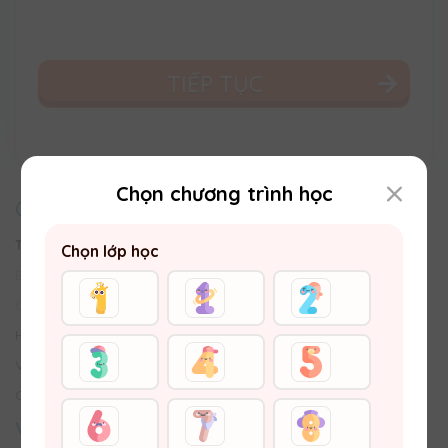
TIẾP TỤC
Chọn chương trình học
CHĂM SÓC KHÁCH HÀNG
Trung tâm Trợ giúp
Chọn lớp học
Email:
hotro@vuihoc.vn
Đường dây nóng:
0987810990
Hình thức Thanh toán
Vận chuyển - Trả hàng & Hoàn tiền
Chính sách bảo vệ thông tin khách hàng
VỀ VUIHOC