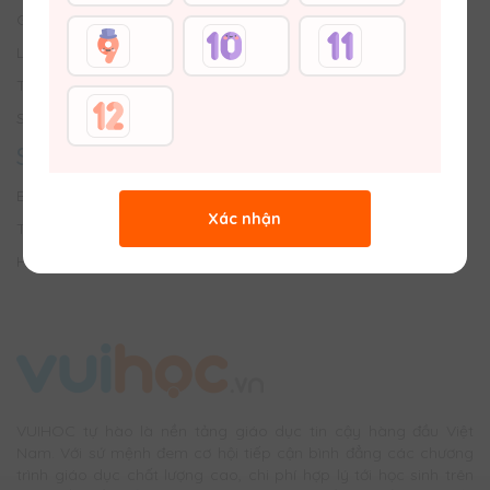
Giới thiệu về Vuihoc
Liên hệ với Chúng tôi
Tuyển dụng
Sơ đồ trang web
SÂN CHƠI
Bảng tin trường học
Xác nhận
Thử tài đố vui
Hỏi bài & Chữa bài
VUIHOC tự hào là nền tảng giáo dục tin cậy hàng đầu Việt
Nam. Với sứ mệnh đem cơ hội tiếp cận bình đẳng các chương
trình giáo dục chất lượng cao, chi phí hợp lý tới học sinh trên