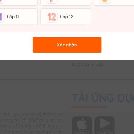
Lớp 11
Lớp 12
VỀ VUIHOC
c Thanh toán
Giới thiệu về Vuihoc
Xác nhận
ển - Trả hàng & Hoàn tiền
Liên hệ với Chúng tôi
ch bảo vệ thông tin khách hàng
Tuyển dụng
Sơ đồ trang web
TẢI ỨNG D
u Việt Nam. Với sứ mệnh đem cơ
ượng cao, chi phí hợp lý tới học
ổi mới để mang đến những giải
ờ ứng dụng công nghệ tiên tiến