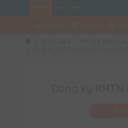
TIỂU HỌC
THCS
THPT
TỰ ÔN LUYỆN
GÓC 
KHTN lớp 8
KHTN 8 Khoa học t
Đăng ký KHTN 8 Khoa học tự nhiên 8
Đăng ký
KHTN 8
Bước 