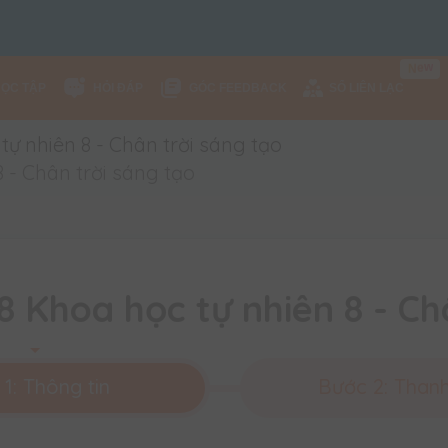
N
e
w
HỌC TẬP
HỎI ĐÁP
GÓC FEEDBACK
SỔ LIÊN LẠC
ự nhiên 8 - Chân trời sáng tạo
 - Chân trời sáng tạo
 Khoa học tự nhiên 8 - Ch
1: Thông tin
Bước 2: Than