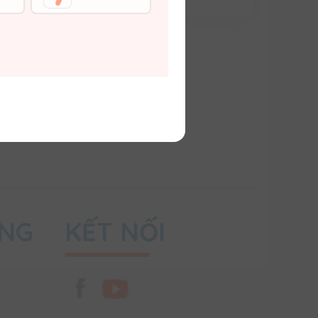
SÂN CHƠI
Bảng tin trường học
Thử tài đố vui
Hỏi bài & Chữa bài
ỤNG
KẾT NỐI