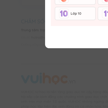
Lớp 10
CHĂM SÓC KHÁCH HÀNG
Trung tâm Trợ giúp
Hình thứ
Email:
hotro@vuihoc.vn
Vận chuy
Đường dây nóng:
0987810990
Chính sá
VUIHOC tự hào là nền tảng giáo dục tin cậy hàng đầ
hội tiếp cận bình đẳng các chương trình giáo dục chất l
sinh trên mọi miền Tổ quốc, VUIHOC không ngừng đ
pháp học tập hiện đại, sinh động và cá nhân hóa. Nh