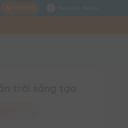
Đăng nhập
Đăng ký
0987810990
ân trời sáng tạo
h toán