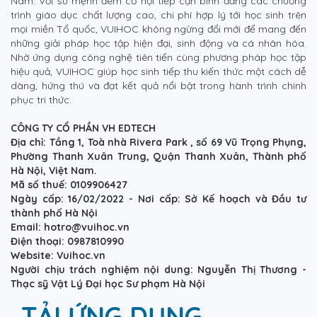
Nam. Với sứ mệnh đem cơ hội tiếp cận bình đẳng các chương
trình giáo dục chất lượng cao, chi phí hợp lý tới học sinh trên
mọi miền Tổ quốc, VUIHOC không ngừng đổi mới để mang đến
những giải pháp học tập hiện đại, sinh động và cá nhân hóa.
Nhờ ứng dụng công nghệ tiên tiến cùng phương pháp học tập
hiệu quả, VUIHOC giúp học sinh tiếp thu kiến thức một cách dễ
dàng, hứng thú và đạt kết quả nổi bật trong hành trình chinh
phục tri thức.
CÔNG TY CỔ PHẦN VH EDTECH
Địa chỉ: Tầng 1, Toà nhà Rivera Park , số 69 Vũ Trọng Phụng,
Phường Thanh Xuân Trung, Quận Thanh Xuân, Thành phố
Hà Nội, Việt Nam.
Mã số thuế: 0109906427
Ngày cấp: 16/02/2022 - Nơi cấp: Sở Kế hoạch và Đầu tư
thành phố Hà Nội
Email: hotro@vuihoc.vn
Điện thoại: 0987810990
Website: Vuihoc.vn
Người chịu trách nghiệm nội dung: Nguyễn Thị Thương -
Thạc sỹ Vật Lý Đại học Sư phạm Hà Nội
TẢI ỨNG DỤNG