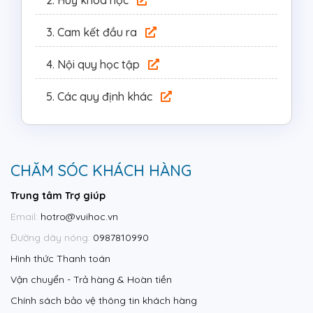
2.
Huỷ khoá học
3.
Cam kết đầu ra
4.
Nội quy học tập
5.
Các quy định khác
CHĂM SÓC KHÁCH HÀNG
Trung tâm Trợ giúp
Email:
hotro@vuihoc.vn
Đường dây nóng:
0987810990
Hình thức Thanh toán
Vận chuyển - Trả hàng & Hoàn tiền
Chính sách bảo vệ thông tin khách hàng