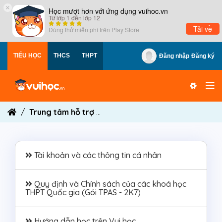
×
Học mượt hơn với ứng dụng vuihoc.vn
Từ lớp 1 đến lớp 12
Tải về
Dùng thử miễn phí trên
Play Store
TIỂU HỌC
THCS
THPT
Đăng nhập
Đăng ký
Trung tâm hỗ trợ
Quy định và Chính sách của c
Tài khoản và các thông tin cá nhân
Quy định và Chính sách của các khoá học
THPT Quốc gia (Gói TPAS - 2K7)
Hướng dẫn học trên Vui học