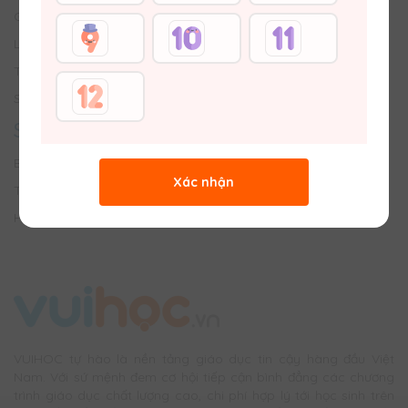
Giới thiệu về Vuihoc
Liên hệ với Chúng tôi
Tuyển dụng
Sơ đồ trang web
SÂN CHƠI
Bảng tin trường học
Xác nhận
Thử tài đố vui
Hỏi bài & Chữa bài
VUIHOC tự hào là nền tảng giáo dục tin cậy hàng đầu Việt
Nam. Với sứ mệnh đem cơ hội tiếp cận bình đẳng các chương
trình giáo dục chất lượng cao, chi phí hợp lý tới học sinh trên