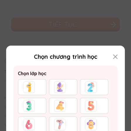
TIẾP TỤC
Chọn chương trình học
CHĂM SÓC KHÁCH HÀNG
Trung tâm Trợ giúp
Chọn lớp học
Email:
hotro@vuihoc.vn
Đường dây nóng:
0987810990
Hình thức Thanh toán
Vận chuyển - Trả hàng & Hoàn tiền
Chính sách bảo vệ thông tin khách hàng
VỀ VUIHOC