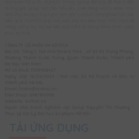
mọi miền Tổ quốc, VUIHOC không ngừng đổi mới để mang đến
những giải pháp học tập hiện đại, sinh động và cá nhân hóa.
Nhờ ứng dụng công nghệ tiên tiến cùng phương pháp học tập
hiệu quả, VUIHOC giúp học sinh tiếp thu kiến thức một cách dễ
dàng, hứng thú và đạt kết quả nổi bật trong hành trình chinh
phục tri thức.
CÔNG TY CỔ PHẦN VH EDTECH
Địa chỉ: Tầng 1, Toà nhà Rivera Park , số 69 Vũ Trọng Phụng,
Phường Thanh Xuân Trung, Quận Thanh Xuân, Thành phố
Hà Nội, Việt Nam.
Mã số thuế: 0109906427
Ngày cấp: 16/02/2022 - Nơi cấp: Sở Kế hoạch và Đầu tư
thành phố Hà Nội
Email: hotro@vuihoc.vn
Điện thoại: 0987810990
Website: Vuihoc.vn
Người chịu trách nghiệm nội dung: Nguyễn Thị Thương -
Thạc sỹ Vật Lý Đại học Sư phạm Hà Nội
TẢI ỨNG DỤNG