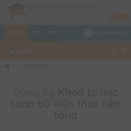
×
Học mượt hơn với ứng dụng vuihoc.vn
Từ lớp 1 đến lớp 12
Tải về
Dùng thử miễn phí trên
Play Store
TIỂU HỌC
THCS
THPT
Đăng nhập
Đăng ký
Hóa học lớp 12
Hóa học 12 | Khoá tự học toàn bộ
Đăng ký
Khoá tự học
toàn bộ kiến thức nền
tảng