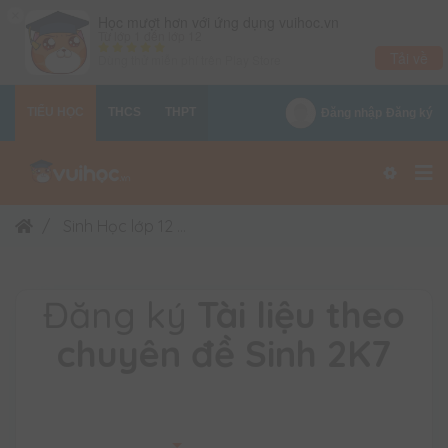
×
Học mượt hơn với ứng dụng vuihoc.vn
Từ lớp 1 đến lớp 12
Tải về
Dùng thử miễn phí trên
Play Store
TIỂU HỌC
THCS
THPT
Đăng nhập
Đăng ký
Sinh Học lớp 12
Tài liệu theo chuyên đề Sinh 2K7
Đăng ký
Tài liệu theo
chuyên đề Sinh 2K7