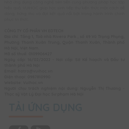
Nhờ ứng dụng công nghệ tiên tiến cùng phương pháp học tập
hiệu quả, VUIHOC giúp học sinh tiếp thu kiến thức một cách dễ
dàng, hứng thú và đạt kết quả nổi bật trong hành trình chinh
phục tri thức.
CÔNG TY CỔ PHẦN VH EDTECH
Địa chỉ: Tầng 1, Toà nhà Rivera Park , số 69 Vũ Trọng Phụng,
Phường Thanh Xuân Trung, Quận Thanh Xuân, Thành phố
Hà Nội, Việt Nam.
Mã số thuế: 0109906427
Ngày cấp: 16/02/2022 - Nơi cấp: Sở Kế hoạch và Đầu tư
thành phố Hà Nội
Email: hotro@vuihoc.vn
Điện thoại: 0987810990
Website: Vuihoc.vn
Người chịu trách nghiệm nội dung: Nguyễn Thị Thương -
Thạc sỹ Vật Lý Đại học Sư phạm Hà Nội
TẢI ỨNG DỤNG