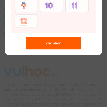
Liên hệ với Chúng tôi
Tuyển dụng
Sơ đồ trang web
SÂN CHƠI
Bảng tin trường học
Thử tài đố vui
Xác nhận
Hỏi bài & Chữa bài
VUIHOC tự hào là nền tảng giáo dục tin cậy hàng đầu Việt
Nam. Với sứ mệnh đem cơ hội tiếp cận bình đẳng các chương
trình giáo dục chất lượng cao, chi phí hợp lý tới học sinh trên
mọi miền Tổ quốc, VUIHOC không ngừng đổi mới để mang đến
những giải pháp học tập hiện đại, sinh động và cá nhân hóa.