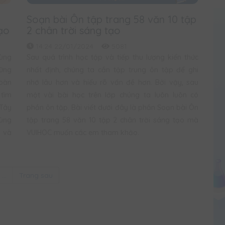
Soạn bài Ôn tập trang 58 văn 10 tập
tạo
2 chân trời sáng tạo
14:24 22/01/2024
5081
ùng
Sau quá trình học tập và tiếp thu lượng kiến thức
hững
nhất định, chúng ta cần tập trung ôn tập để ghi
Đoàn
nhớ lâu hơn và hiểu rõ vấn đề hơn. Bởi vậy, sau
 tìm
một vài bài học trên lớp chúng ta luôn luôn có
 Tây
phần ôn tập. Bài viết dưới đây là phần Soạn bài Ôn
Cùng
tập trang 58 văn 10 tập 2 chân trời sáng tạo mà
h và
VUIHOC muốn các em tham khảo.
...
Trang sau