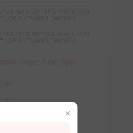
P ÁN SỰ KIỆN "BITU PHIÊU LƯU
" LỚP 5 - TUẦN 3 THÁNG 6
P ÁN SỰ KIỆN "BITU PHIÊU LƯU
" LỚP 4 - TUẦN 3 THÁNG 6
anh mục học tập
Lớp 1
Lớp 2
Lớp 3
Lớp 4