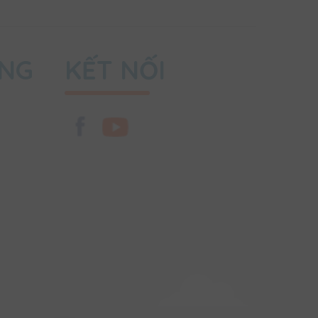
ỤNG
KẾT NỐI