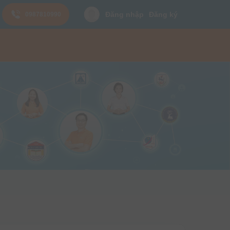
Đăng nhập
Đăng ký
0987810990