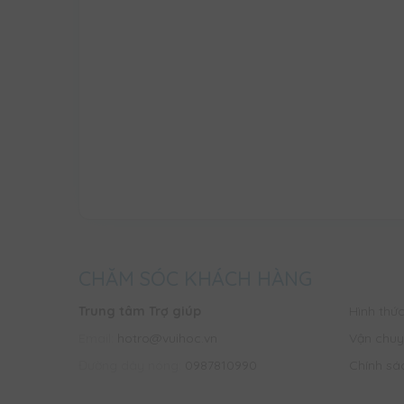
CHĂM SÓC KHÁCH HÀNG
Trung tâm Trợ giúp
Hình thứ
Email:
hotro@vuihoc.vn
Vận chuy
Đường dây nóng:
0987810990
Chính sá