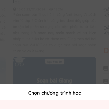
tạo
ĐÁ
g và
16:03 22/01/2024
12636
KÝ
Phần soạn bài Thực hành tiếng Việt trang 77 sách
quốc
văn 10 tập 2 Chân trời sáng tạo dưới đây giúp các
g là
ôn tập lại phần sử dụng các biện pháp tu từ. Đặc
ĐÁ
 về
KÝ
biệt trong bài soạn này nhấn mạnh về hai biện
khảo
pháp tu từ là liệt kê và chêm xen. Cùng theo dõi bài
 tập
soạn của VUIHOC để có được một bài soạn hoàn
D
chỉnh và chất lượng.
Chọn chương trình học