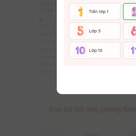
Soạn bài Xuân về sách văn 10 tập
Chân trời sáng tạo
Tiền lớp 1
15:31 22/01/2024
7996
Bài thơ nói về Tình quê và hồn quê của tác
Lớp 5
Nguyễn Bính. Thơ vô cùng trong sáng và dun
vơi đầy một tình xuân đồng quê đầy sự đầm
và sự rung động, thiết tha. Thơ Nguyễn Bính thự
Lớp 10
dịu dàng và êm đẹp hệt như câu ca dao, dân
Tìm hiểu kỹ hơn thông qua bài soạn Soạn bài 
về sách văn 10 tập 2 Chân trời sáng tạo ngay n