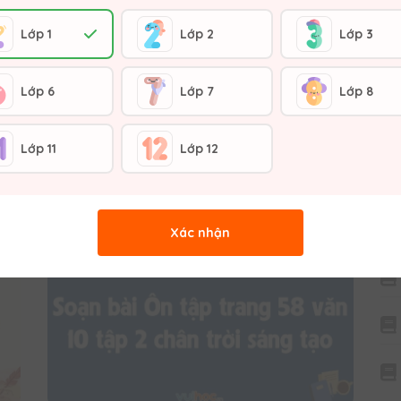
 2
Soạn bài Giang sách văn 10 tập 2
chân trời sáng tạo
Lớp 1
Lớp 2
Lớp 3
15:22 22/01/2024
21679
 giả
Bài viết dưới đây là phần Soạn bài Giang sách văn
Lớp 6
Lớp 7
Lớp 8
g dị
10 tập 2 chân trời sáng tạo. Văn bản kể về cuộc
 ấm
gặp gỡ tình cờ và duyên dáng giữa anh bộ đội với
c sự
cô gái có tên là Giang. Cuộc gặp gỡ tuy chỉ vô tình
Lớp 11
Lớp 12
 ca.
nhưng để lại rất nhiều những ấn tượng sâu sắc với
Xuân
cả hai con người trẻ tuổi. Cùng theo dõi bài soạn
hé!
để biết thêm chi tiết về câu chuyện này nhé!
Xác nhận