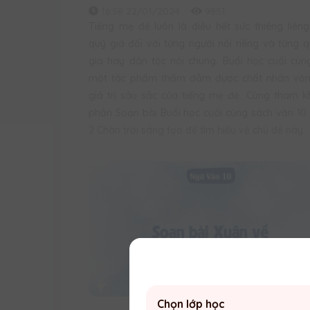
16:58 22/01/2024
9851
Tiếng mẹ đẻ luôn là điều hết sức thiêng liên
quý giá đối với từng người nói riêng và từng 
gia hay dân tộc nói chung. Buổi học cuối cùn
một tác phẩm thấm đẫm được chất nhân văn
giá trị sâu sắc của tiếng mẹ đẻ. Cùng tham 
phần Soạn bài Buổi học cuối cùng sách văn 10
2 Chân trời sáng tạo để tìm hiểu về chủ đề này.
Chọn lớp học