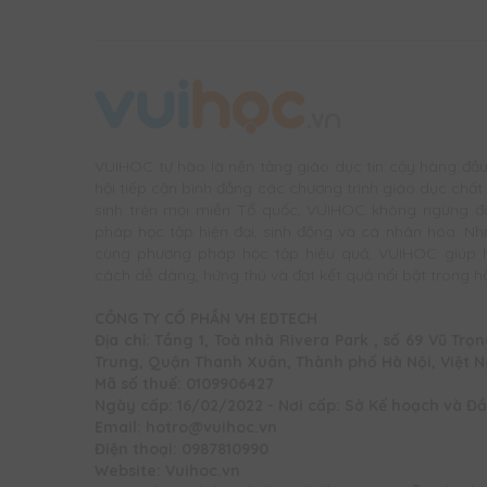
VUIHOC tự hào là nền tảng giáo dục tin cậy hàng đầ
hội tiếp cận bình đẳng các chương trình giáo dục chất l
sinh trên mọi miền Tổ quốc, VUIHOC không ngừng đ
pháp học tập hiện đại, sinh động và cá nhân hóa. Nh
cùng phương pháp học tập hiệu quả, VUIHOC giúp họ
cách dễ dàng, hứng thú và đạt kết quả nổi bật trong hàn
CÔNG TY CỔ PHẦN VH EDTECH
Địa chỉ: Tầng 1, Toà nhà Rivera Park , số 69 Vũ T
Trung, Quận Thanh Xuân, Thành phố Hà Nội, Việt 
Mã số thuế: 0109906427
Ngày cấp: 16/02/2022 - Nơi cấp: Sở Kế hoạch và Đầ
Email: hotro@vuihoc.vn
Điện thoại: 0987810990
Website: Vuihoc.vn