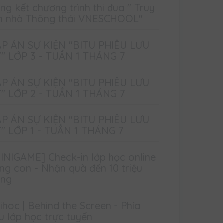
ng kết chương trình thi đua " Truy
m nhà Thông thái VNESCHOOL"
P ÁN SỰ KIỆN "BITU PHIÊU LƯU
" LỚP 3 - TUẦN 1 THÁNG 7
P ÁN SỰ KIỆN "BITU PHIÊU LƯU
" LỚP 2 - TUẦN 1 THÁNG 7
P ÁN SỰ KIỆN "BITU PHIÊU LƯU
" LỚP 1 - TUẦN 1 THÁNG 7
INIGAME] Check-in lớp học online
ng con - Nhận quà đến 10 triệu
ồng
ihoc | Behind the Screen - Phía
u lớp học trực tuyến