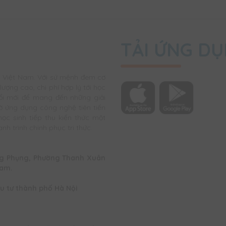
TẢI ỨNG D
u Việt Nam. Với sứ mệnh đem cơ
ượng cao, chi phí hợp lý tới học
ổi mới để mang đến những giải
ờ ứng dụng công nghệ tiên tiến
c sinh tiếp thu kiến thức một
h trình chinh phục tri thức.
rọng Phụng, Phường Thanh Xuân
Nam.
u tư thành phố Hà Nội