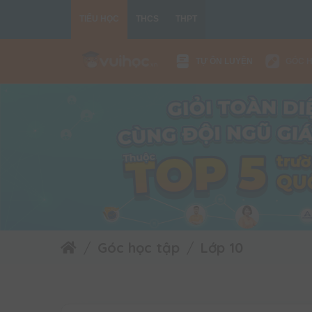
TIỂU HỌC
THCS
THPT
TỰ ÔN LUYỆN
GÓC 
Góc học tập
Lớp 10