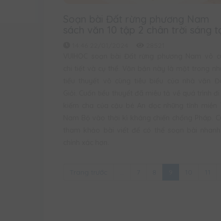
Soạn bài Đất rừng phương Nam
sách văn 10 tập 2 chân trời sáng 
14:46 22/01/2024
28521
VUIHOC soạn bài Đất rừng phương Nam vô c
chi tiết và cụ thể. Văn bản này là một trong n
tiểu thuyết vô cùng tiêu biểu của nhà văn 
Giỏi. Cuốn tiểu thuyết đã miêu tả về quá trình đi
kiếm cha của cậu bé An dọc những tỉnh miền
Nam Bộ vào thời kì kháng chiến chống Pháp. 
tham khảo bài viết để có thể soạn bài nhan
chính xác hơn.
Trang trước
...
7
8
9
10
11