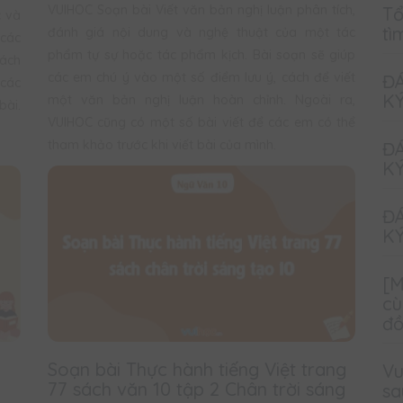
VUIHOC Soạn bài Viết văn bản nghị luận phân tích,
Tổ
c và
tì
đánh giá nội dung và nghệ thuật của một tác
 các
phẩm tự sự hoặc tác phẩm kịch. Bài soạn sẽ giúp
ách
các em chú ý vào một số điểm lưu ý, cách để viết
ĐÁ
 các
KÝ
một văn bản nghị luận hoàn chỉnh. Ngoài ra,
bài.
VUIHOC cũng có một số bài viết để các em có thể
tham khảo trước khi viết bài của mình.
ĐÁ
KÝ
ĐÁ
KÝ
[M
cù
đ
Soạn bài Thực hành tiếng Việt trang
Vu
77 sách văn 10 tập 2 Chân trời sáng
sa