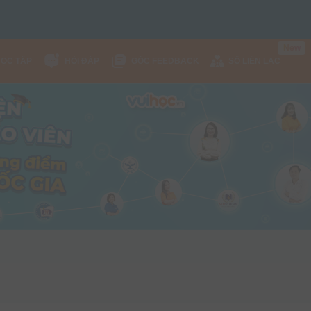
w
e
N
HỌC TẬP
HỎI ĐÁP
GÓC FEEDBACK
SỔ LIÊN LẠC