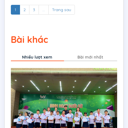
1
2
3
...
Trang sau
Bài khác
Nhiều lượt xem
Bài mới nhất