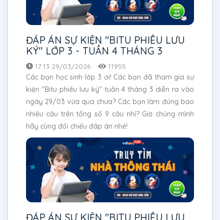
ĐÁP ÁN SỰ KIỆN "BITU PHIÊU LƯU
KÝ" LỚP 3 - TUẦN 4 THÁNG 3
17:13 29/03/2026
11955
Các bạn học sinh lớp 3 ơi! Các bạn đã tham gia sự
kiện "Bitu phiêu lưu ký" tuần 4 tháng 3 diễn ra vào
ngày 29/03 vừa qua chưa? Các bạn làm đúng bao
nhiêu câu trên tổng số 9 câu nhỉ? Giờ chúng mình
hãy cùng đối chiếu đáp án nhé!
ĐÁP ÁN SỰ KIỆN "BITU PHIÊU LƯU