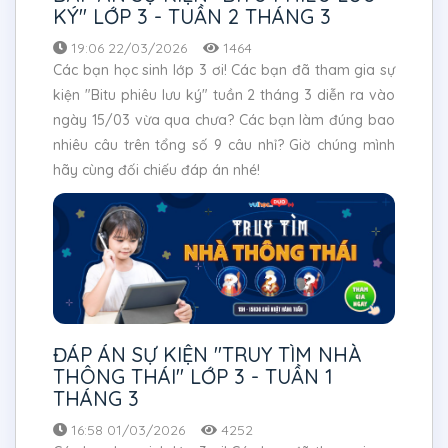
KÝ" LỚP 3 - TUẦN 2 THÁNG 3
19:06 22/03/2026
1464
Các bạn học sinh lớp 3 ơi! Các bạn đã tham gia sự
kiện "Bitu phiêu lưu ký" tuần 2 tháng 3 diễn ra vào
ngày 15/03 vừa qua chưa? Các bạn làm đúng bao
nhiêu câu trên tổng số 9 câu nhỉ? Giờ chúng mình
hãy cùng đối chiếu đáp án nhé!
ĐÁP ÁN SỰ KIỆN "TRUY TÌM NHÀ
THÔNG THÁI" LỚP 3 - TUẦN 1
THÁNG 3
16:58 01/03/2026
4252