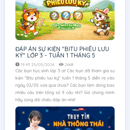
ĐÁP ÁN SỰ KIỆN "BITU PHIÊU LƯU
KÝ" LỚP 3 - TUẦN 1 THÁNG 5
19:45 25/05/2026
2668
Các bạn học sinh lớp 3 ơi! Các bạn đã tham gia sự
kiện "Bitu phiêu lưu ký" tuần 1 tháng 5 diễn ra vào
ngày 02/05 vừa qua chưa? Các bạn làm đúng bao
nhiêu câu trên tổng số 9 câu nhỉ? Giờ chúng mình
hãy cùng đối chiếu đáp án nhé!