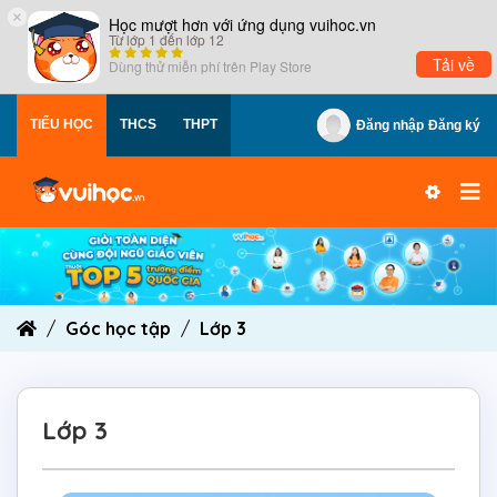
×
Học mượt hơn với ứng dụng vuihoc.vn
Từ lớp 1 đến lớp 12
Tải về
Dùng thử miễn phí trên
Play Store
TIỂU HỌC
THCS
THPT
Đăng nhập
Đăng ký
Góc học tập
Lớp 3
Lớp 3