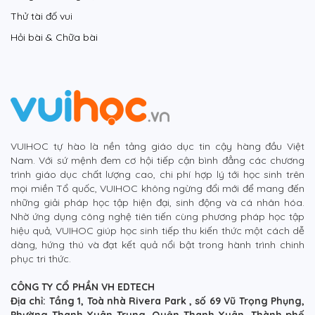
Thử tài đố vui
Hỏi bài & Chữa bài
VUIHOC tự hào là nền tảng giáo dục tin cậy hàng đầu Việt
Nam. Với sứ mệnh đem cơ hội tiếp cận bình đẳng các chương
trình giáo dục chất lượng cao, chi phí hợp lý tới học sinh trên
mọi miền Tổ quốc, VUIHOC không ngừng đổi mới để mang đến
những giải pháp học tập hiện đại, sinh động và cá nhân hóa.
Nhờ ứng dụng công nghệ tiên tiến cùng phương pháp học tập
hiệu quả, VUIHOC giúp học sinh tiếp thu kiến thức một cách dễ
dàng, hứng thú và đạt kết quả nổi bật trong hành trình chinh
phục tri thức.
CÔNG TY CỔ PHẦN VH EDTECH
Địa chỉ: Tầng 1, Toà nhà Rivera Park , số 69 Vũ Trọng Phụng,
Phường Thanh Xuân Trung, Quận Thanh Xuân, Thành phố