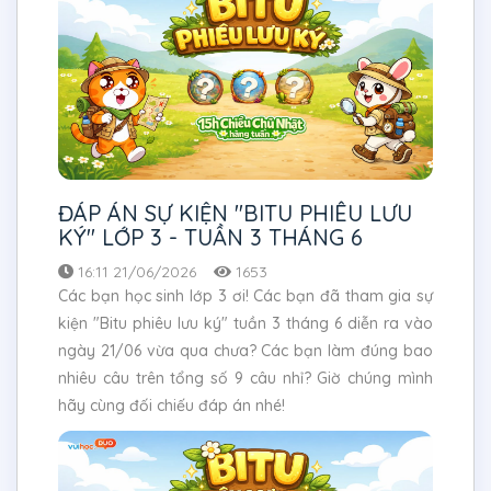
ĐÁP ÁN SỰ KIỆN "BITU PHIÊU LƯU
KÝ" LỚP 3 - TUẦN 3 THÁNG 6
16:11 21/06/2026
1653
Các bạn học sinh lớp 3 ơi! Các bạn đã tham gia sự
kiện "Bitu phiêu lưu ký" tuần 3 tháng 6 diễn ra vào
ngày 21/06 vừa qua chưa? Các bạn làm đúng bao
nhiêu câu trên tổng số 9 câu nhỉ? Giờ chúng mình
hãy cùng đối chiếu đáp án nhé!