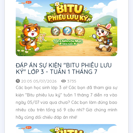
ĐÁP ÁN SỰ KIỆN "BITU PHIÊU LƯU
KÝ" LỚP 3 - TUẦN 1 THÁNG 7
20:05 05/07/2026
3735
Các bạn học sinh lớp 3 ơi! Các bạn đã tham gia sự
kiện "Bitu phiêu lưu ký" tuần 1 tháng 7 diễn ra vào
ngày 05/07 vừa qua chưa? Các bạn làm đúng bao
nhiêu câu trên tổng số 9 câu nhỉ? Giờ chúng mình
hãy cùng đối chiếu đáp án nhé!