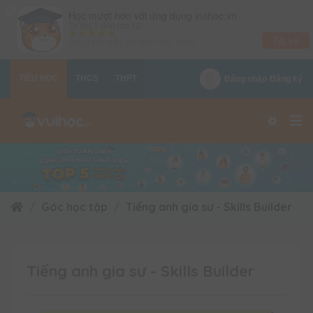
×
Học mượt hơn với ứng dụng vuihoc.vn
Từ lớp 1 đến lớp 12
Tải về
Dùng thử miễn phí trên
Play Store
TIỂU HỌC
THCS
THPT
Đăng nhập
Đăng ký
Góc học tập
Tiếng anh gia sư - Skills Builder
Tiếng anh gia sư - Skills Builder