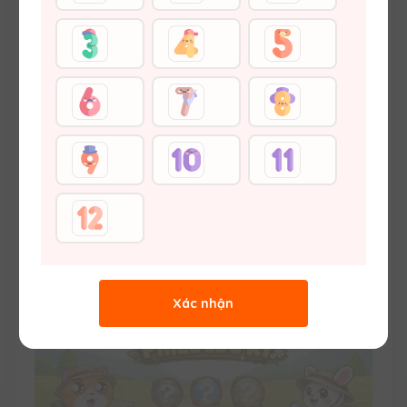
17:21 24/01/2024
6384
Con hãy hoàn thành bài tập của Skills Builder - Unit
1C: Things in the past - Lesson 2 nhé!
Trang trước
1
2
3
4
...
Trang sau
Bài khác
Nhiều lượt xem
Bài mới nhất
Xác nhận