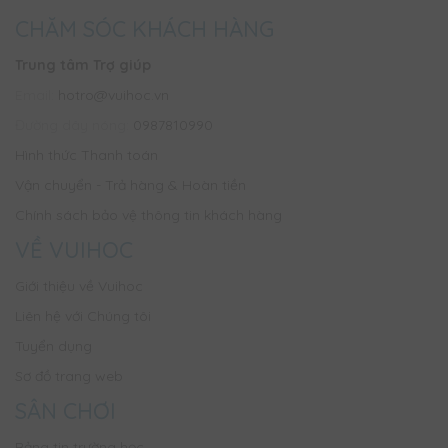
CHĂM SÓC KHÁCH HÀNG
Trung tâm Trợ giúp
Email:
hotro@vuihoc.vn
Đường dây nóng:
0987810990
Hình thức Thanh toán
Vận chuyển - Trả hàng & Hoàn tiền
Chính sách bảo vệ thông tin khách hàng
VỀ VUIHOC
Giới thiệu về Vuihoc
Liên hệ với Chúng tôi
Tuyển dụng
Sơ đồ trang web
SÂN CHƠI
Bảng tin trường học