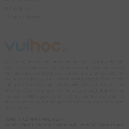
Thử tài đố vui
Hỏi bài & Chữa bài
VUIHOC tự hào là nền tảng giáo dục tin cậy hàng đầu Việt
Nam. Với sứ mệnh đem cơ hội tiếp cận bình đẳng các chương
trình giáo dục chất lượng cao, chi phí hợp lý tới học sinh trên
mọi miền Tổ quốc, VUIHOC không ngừng đổi mới để mang đến
những giải pháp học tập hiện đại, sinh động và cá nhân hóa.
Nhờ ứng dụng công nghệ tiên tiến cùng phương pháp học tập
hiệu quả, VUIHOC giúp học sinh tiếp thu kiến thức một cách dễ
dàng, hứng thú và đạt kết quả nổi bật trong hành trình chinh
phục tri thức.
CÔNG TY CỔ PHẦN VH EDTECH
Địa chỉ: Tầng 1, Toà nhà Rivera Park , số 69 Vũ Trọng Phụng,