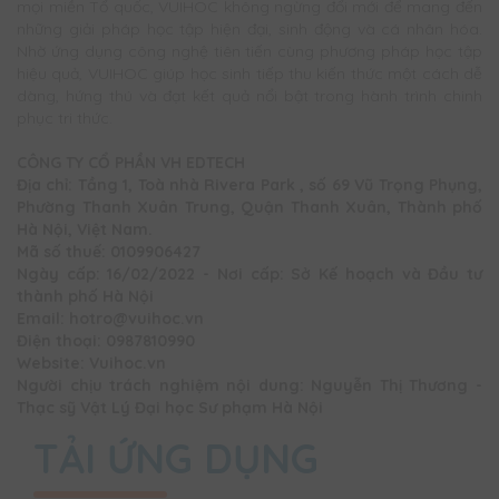
mọi miền Tổ quốc, VUIHOC không ngừng đổi mới để mang đến
những giải pháp học tập hiện đại, sinh động và cá nhân hóa.
Nhờ ứng dụng công nghệ tiên tiến cùng phương pháp học tập
hiệu quả, VUIHOC giúp học sinh tiếp thu kiến thức một cách dễ
dàng, hứng thú và đạt kết quả nổi bật trong hành trình chinh
phục tri thức.
CÔNG TY CỔ PHẦN VH EDTECH
Địa chỉ: Tầng 1, Toà nhà Rivera Park , số 69 Vũ Trọng Phụng,
Phường Thanh Xuân Trung, Quận Thanh Xuân, Thành phố
Hà Nội, Việt Nam.
Mã số thuế: 0109906427
Ngày cấp: 16/02/2022 - Nơi cấp: Sở Kế hoạch và Đầu tư
thành phố Hà Nội
Email: hotro@vuihoc.vn
Điện thoại: 0987810990
Website: Vuihoc.vn
Người chịu trách nghiệm nội dung: Nguyễn Thị Thương -
Thạc sỹ Vật Lý Đại học Sư phạm Hà Nội
TẢI ỨNG DỤNG