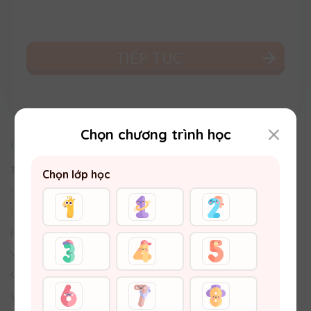
TIẾP TỤC
Chọn chương trình học
CHĂM SÓC KHÁCH HÀNG
Trung tâm Trợ giúp
Chọn lớp học
Email:
hotro@vuihoc.vn
Đường dây nóng:
0987810990
Hình thức Thanh toán
Vận chuyển - Trả hàng & Hoàn tiền
Chính sách bảo vệ thông tin khách hàng
VỀ VUIHOC