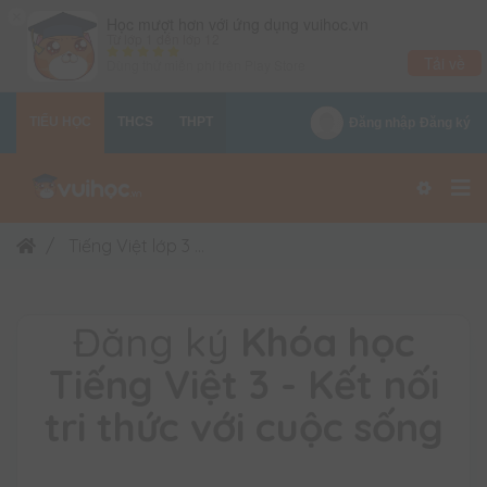
×
Học mượt hơn với ứng dụng vuihoc.vn
Từ lớp 1 đến lớp 12
Tải về
Dùng thử miễn phí trên
Play Store
TIỂU HỌC
THCS
THPT
Đăng nhập
Đăng ký
Tiếng Việt lớp 3
Khóa học Tiếng Việt 3 - Kết nối t
Đăng ký
Khóa học
Tiếng Việt 3 - Kết nối
tri thức với cuộc sống