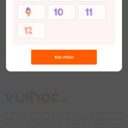
Giới thiệu về Vuihoc
Liên hệ với Chúng tôi
Tuyển dụng
Sơ đồ trang web
SÂN CHƠI
Bảng tin trường học
Xác nhận
Thử tài đố vui
Hỏi bài & Chữa bài
VUIHOC tự hào là nền tảng giáo dục tin cậy hàng đầu Việt
Nam. Với sứ mệnh đem cơ hội tiếp cận bình đẳng các chương
trình giáo dục chất lượng cao, chi phí hợp lý tới học sinh trên