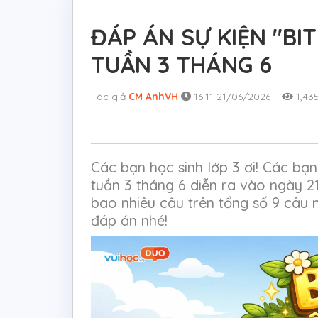
ĐÁP ÁN SỰ KIỆN "BIT
TUẦN 3 THÁNG 6
Tác giả
CM AnhVH
16:11 21/06/2026
1,43
Các bạn học sinh lớp 3 ơi! Các bạn
tuần 3 tháng 6 diễn ra vào ngày 
bao nhiêu câu trên tổng số 9 câu 
đáp án nhé!