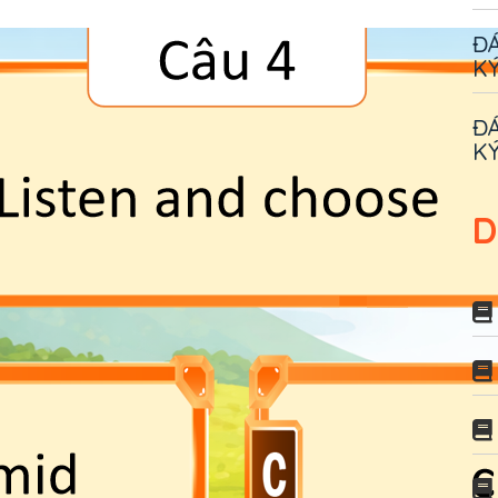
ĐÁ
KÝ
ĐÁ
KÝ
D