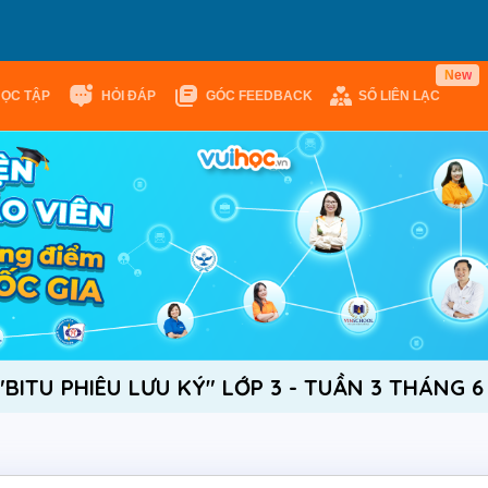
N
e
w
HỌC TẬP
HỎI ĐÁP
GÓC FEEDBACK
SỔ LIÊN LẠC
"BITU PHIÊU LƯU KÝ" LỚP 3 - TUẦN 3 THÁNG 6