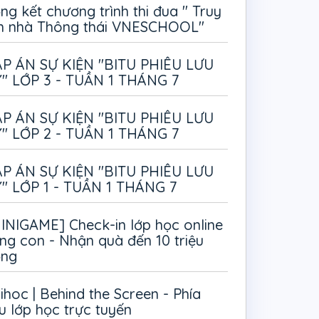
ng kết chương trình thi đua " Truy
m nhà Thông thái VNESCHOOL"
P ÁN SỰ KIỆN "BITU PHIÊU LƯU
" LỚP 3 - TUẦN 1 THÁNG 7
P ÁN SỰ KIỆN "BITU PHIÊU LƯU
" LỚP 2 - TUẦN 1 THÁNG 7
P ÁN SỰ KIỆN "BITU PHIÊU LƯU
" LỚP 1 - TUẦN 1 THÁNG 7
INIGAME] Check-in lớp học online
ng con - Nhận quà đến 10 triệu
ồng
ihoc | Behind the Screen - Phía
u lớp học trực tuyến