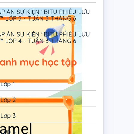
P ÁN SỰ KIỆN "BITU PHIÊU LƯU
" LỚP 5 - TUẦN 3 THÁNG 6
P ÁN SỰ KIỆN "BITU PHIÊU LƯU
" LỚP 4 - TUẦN 3 THÁNG 6
anh mục học tập
Lớp 1
Lớp 2
Lớp 3
Lớp 4