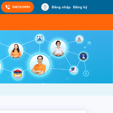
Đăng nhập
Đăng ký
0987810990