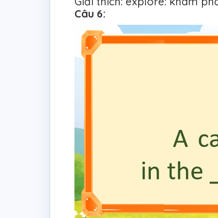
Giải thích: explore: khám ph
Câu 6: