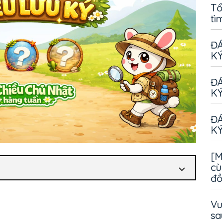
Tổ
tì
ĐÁ
KÝ
ĐÁ
KÝ
ĐÁ
KÝ
[M
cù
đ
Vu
sa