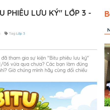
U PHIÊU LƯU KÝ" LỚP 3 -
B
N
5
Tag
Lớp 3
 đã tham gia sự kiện "Bitu phiêu lưu ký"
21/06 vừa qua chưa? Các bạn làm đúng
nhỉ? Giờ chúng mình hãy cùng đối chiếu