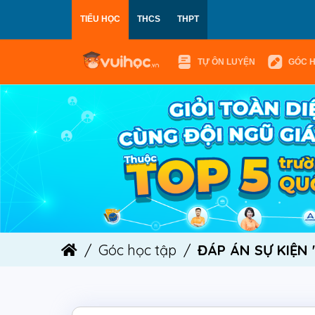
TIỂU HỌC
THCS
THPT
TỰ ÔN LUYỆN
GÓC 
Góc học tập
ĐÁP ÁN SỰ KIỆN 