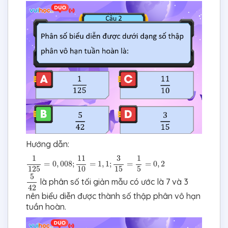
Hướng dẫn:
1
125
=
0
,
008
;
11
10
=
1
,
1
;
3
15
=
1
5
=
0
,
2
1
11
1
3
=
0
,
008
;
=
1
,
1
;
=
=
0
,
2
125
10
15
5
5
42
5
là phân số tối giản mẫu có ước là 7 và 3
42
nên biểu diễn được thành số thập phân vô hạn
tuần hoàn.