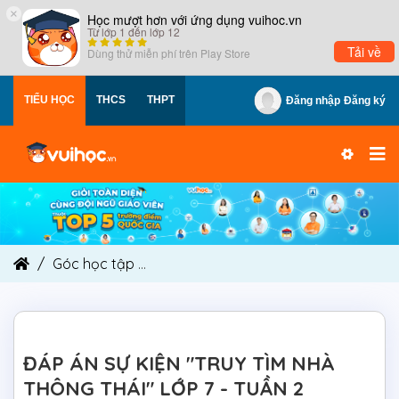
×
Học mượt hơn với ứng dụng vuihoc.vn
Từ lớp 1 đến lớp 12
Tải về
Dùng thử miễn phí trên
Play Store
TIỂU HỌC
THCS
THPT
Đăng nhập
Đăng ký
Góc học tập
ĐÁP ÁN SỰ KIỆN "TRUY TÌM NHÀ TH
ĐÁP ÁN SỰ KIỆN "TRUY TÌM NHÀ
THÔNG THÁI" LỚP 7 - TUẦN 2