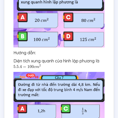
Hướng dẫn:
Diện tích xung quanh của hình lập phương là
5.5.4
=
100
c
m
2
2
5.5.4
=
100
c
m