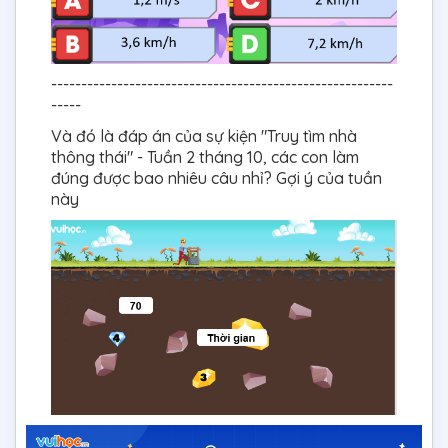
---------------------------------------------------------
-----
Và đó là đáp án của sự kiện "Truy tìm nhà
thông thái" - Tuần 2 tháng 10, các con làm
đúng được bao nhiêu câu nhỉ? Gợi ý của tuần
này