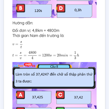
Hướng dẫn:
Đổi đơn vị: 4,8km = 4800m
Thời gian Nam đến trường là:
v
=
s
t
s
=
v
t
t
=
s
v
=
4800
4
=
1200
s
=
20
m
i
n
=
1
3
h
4800
1
s
=
=
=
1200
=
20
=
t
s
m
i
n
h
3
4
v