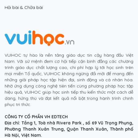
Hỏi bài & Chữa bài
VUIHOC tự hào là nền tảng giáo dục tin cậy hàng đầu Việt
Nam. Với sứ mệnh đem cơ hội tiếp cận bình đẳng các chương
trình giáo dục chất lượng cao, chi phí hợp lý tới học sinh trên
mọi miền Tổ quốc, VUIHOC không ngừng đổi mới để mang đến
những giải pháp học tập hiện đại, sinh động và cá nhân hóa.
Nhờ ứng dụng công nghệ tiên tiến cùng phương pháp học tập
hiệu quả, VUIHOC giúp học sinh tiếp thu kiến thức một cách dễ
dàng, hứng thú và đạt kết quả nổi bật trong hành trình chinh
phục tri thức.
CÔNG TY CỔ PHẦN VH EDTECH
Địa chỉ: Tầng 1, Toà nhà Rivera Park , số 69 Vũ Trọng Phụng,
Phường Thanh Xuân Trung, Quận Thanh Xuân, Thành phố
Hà Nội, Việt Nam.