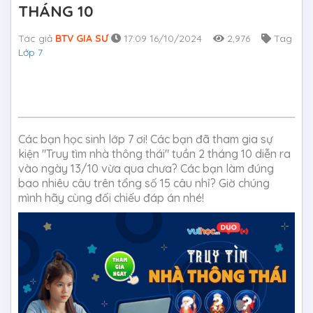
THÁNG 10
Tác giả
BTV GIA SƯ
17:09 16/10/2024
2,976
Tag
Lớp 7
Các bạn học sinh lớp 7 ơi! Các bạn đã tham gia sự
kiện "Truy tìm nhà thông thái" tuần 2 tháng 10 diễn ra
vào ngày 13/10 vừa qua chưa? Các bạn làm đúng
bao nhiêu câu trên tổng số 15 câu nhỉ? Giờ chúng
mình hãy cùng đối chiếu đáp án nhé!