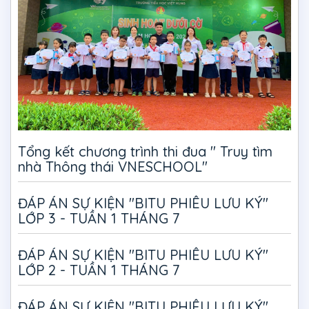
Tổng kết chương trình thi đua " Truy tìm
nhà Thông thái VNESCHOOL"
ĐÁP ÁN SỰ KIỆN "BITU PHIÊU LƯU KÝ"
LỚP 3 - TUẦN 1 THÁNG 7
ĐÁP ÁN SỰ KIỆN "BITU PHIÊU LƯU KÝ"
LỚP 2 - TUẦN 1 THÁNG 7
ĐÁP ÁN SỰ KIỆN "BITU PHIÊU LƯU KÝ"