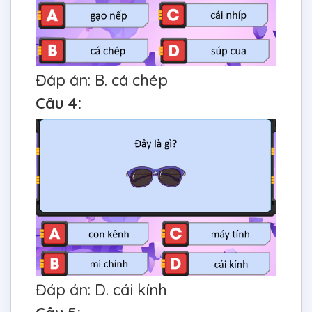
Đáp án: B. cá chép
Câu 4:
Đáp án: D. cái kính