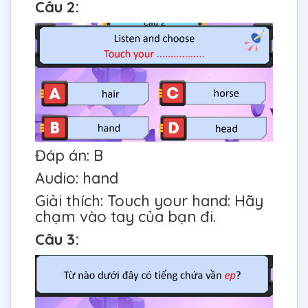
Câu 2:
Đáp án: B
Audio: hand
Giải thích: Touch your hand: Hãy
chạm vào tay của bạn đi.
Câu 3: