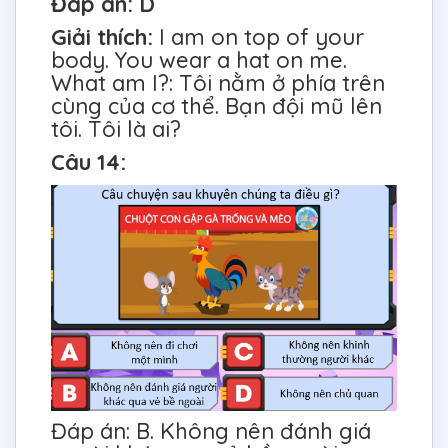
Đáp án: D
Giải thích:
I am on top of your
body. You wear a hat on me.
What am I?: Tôi nằm ở phía trên
cùng của cơ thể. Bạn đội mũ lên
tôi. Tôi là ai?
Câu 14:
Đáp án: B. Không nên đánh giá