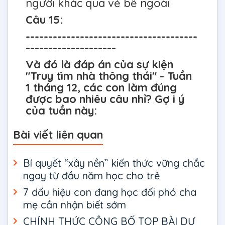
người khác qua vẻ bề ngoài
Câu 15:
--------------------------------------
--------------------
Và đó là đáp án của sự kiện
"Truy tìm nhà thông thái" - Tuần
1 tháng 12, các con làm đúng
được bao nhiêu câu nhỉ? Gợ i ý
của tuần này:
Bài viết liên quan
Bí quyết “xây nền” kiến thức vững chắc
ngay từ đầu năm học cho trẻ
7 dấu hiệu con đang học đối phó cha
mẹ cần nhận biết sớm
CHÍNH THỨC CÔNG BỐ TOP BÀI DỰ