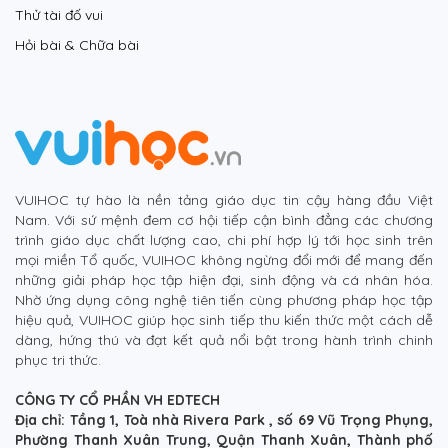
Thử tài đố vui
Hỏi bài & Chữa bài
VUIHOC tự hào là nền tảng giáo dục tin cậy hàng đầu Việt
Nam. Với sứ mệnh đem cơ hội tiếp cận bình đẳng các chương
trình giáo dục chất lượng cao, chi phí hợp lý tới học sinh trên
mọi miền Tổ quốc, VUIHOC không ngừng đổi mới để mang đến
những giải pháp học tập hiện đại, sinh động và cá nhân hóa.
Nhờ ứng dụng công nghệ tiên tiến cùng phương pháp học tập
hiệu quả, VUIHOC giúp học sinh tiếp thu kiến thức một cách dễ
dàng, hứng thú và đạt kết quả nổi bật trong hành trình chinh
phục tri thức.
CÔNG TY CỔ PHẦN VH EDTECH
Địa chỉ: Tầng 1, Toà nhà Rivera Park , số 69 Vũ Trọng Phụng,
Phường Thanh Xuân Trung, Quận Thanh Xuân, Thành phố