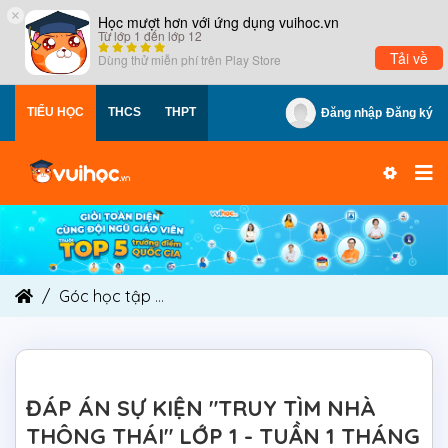
×
Học mượt hơn với ứng dụng vuihoc.vn
Từ lớp 1 đến lớp 12
Tải về
Dùng thử miễn phí trên
Play Store
TIỂU HỌC
THCS
THPT
Đăng nhập
Đăng ký
Góc học tập
ĐÁP ÁN SỰ KIỆN "TRUY TÌM NHÀ THÔ
ĐÁP ÁN SỰ KIỆN "TRUY TÌM NHÀ
THÔNG THÁI" LỚP 1 - TUẦN 1 THÁNG