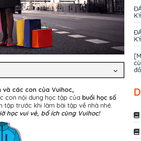
ĐÁ
KÝ
ĐÁ
KÝ
[M
cù
đ
h và các con của Vuihoc,
D
c con nội dung học tập của
buổi học số
 tập trước khi làm bài tập về nhà nhé.
ờ học vui vẻ, bổ ích cùng Vuihoc!