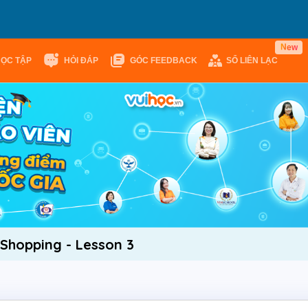
N
e
w
HỌC TẬP
HỎI ĐÁP
GÓC FEEDBACK
SỔ LIÊN LẠC
: Shopping - Lesson 3