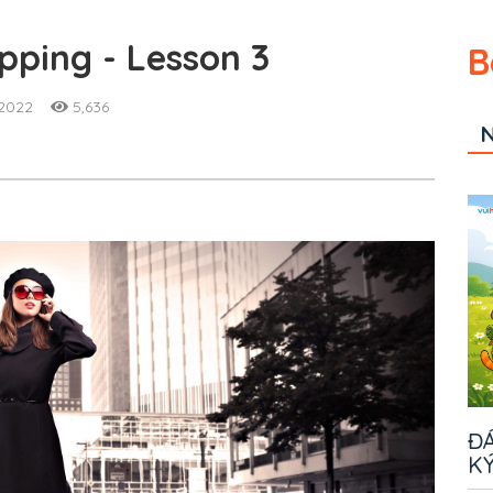
opping - Lesson 3
B
/2022
5,636
N
ĐÁ
KÝ