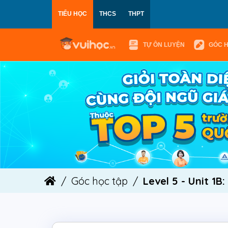
TIỂU HỌC
THCS
THPT
TỰ ÔN LUYỆN
GÓC 
Góc học tập
Level 5 - Unit 1B