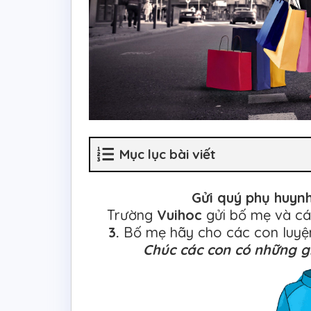
Mục lục bài viết
Gửi quý phụ huyn
Trường
Vuihoc
gửi bố mẹ và cá
3.
Bố mẹ hãy cho các con luyện
Chúc các con có những gi