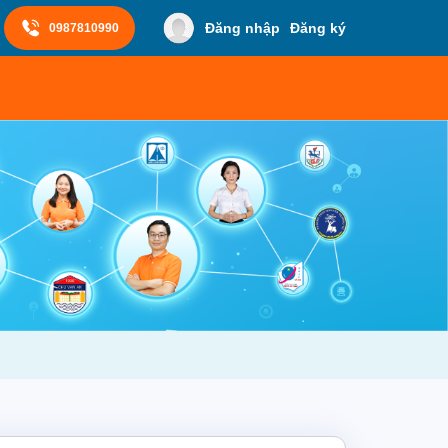
Đăng nhập
Đăng ký
0987810990