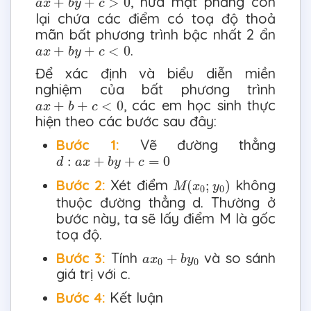
, nửa mặt phẳng còn
+
+
>
0
a
x
b
y
c
lại chứa các điểm có toạ độ thoả
mãn bất phương trình bậc nhất 2 ẩn
a
x
+
b
y
+
c
<
0
.
+
+
<
0
a
x
b
y
c
Để xác định và biểu diễn miền
nghiệm của bất phương trình
a
x
+
b
+
c
<
0
, các em học sinh thực
+
+
<
0
a
x
b
c
hiện theo các bước sau đây:
Bước 1:
Vẽ đường thẳng
d
:
a
x
+
b
y
+
c
=
0
:
+
+
=
0
d
a
x
b
y
c
M
(
x
0
;
y
0
)
Bước 2:
Xét điểm
không
(
;
)
M
x
y
0
0
thuộc đường thẳng d. Thường ở
bước này, ta sẽ lấy điểm M là gốc
toạ độ.
a
x
0
+
b
y
0
Bước 3:
Tính
và so sánh
+
a
x
b
y
0
0
giá trị với c.
Bước 4:
Kết luận