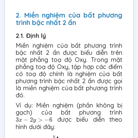
2. Miền nghiệm của bất phương
trình bậc nhất 2 ẩn
2.1. Định lý
Miền nghiệm của bất phương trình
bậc nhất 2 ẩn được biểu diễn trên
mặt phẳng toạ độ Oxy. Trong mặt
phẳng toạ độ Oxy, tập hợp các điểm
có toạ độ chính là nghiệm của bất
phương trình bậc nhất 2 ẩn được gọi
là miền nghiệm của bất phương trình
đó.
Ví dụ: Miền nghiệm (phần không bị
gạch) của bất phương trình
3
x
−
2
y
>
−
6
được biểu diễn theo
3
−
2
>
−
6
x
y
hình dưới đây: