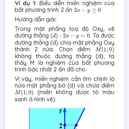
Ví dụ 1:
Biểu diễn miền nghiệm của
2
x
−
y
≥
0
bất phương trình 2 ẩn
2
−
≥
0
x
y
Hướng dẫn giải:
Trong mặt phẳng toạ độ Oxy, vẽ
(
d
)
:
2
x
−
y
=
0
đường thẳng
. Ta được
(
)
:
2
−
=
0
d
x
y
đường thẳng (d) chia mặt phẳng Oxy
M
(
1
;
0
)
thành 2 nửa. Chọn điểm
(
1
;
0
)
M
không thuộc đường thẳng (d), ta
thấy M là nghiệm của bất phương
trình bậc nhất 2 ẩn đã cho.
Vì vậy, miền nghiệm cần tìm chính là
nửa mặt phẳng bờ (d) và chứa điểm
M
(
1
;
0
)
(miền không được tô màu
(
1
;
0
)
M
xanh ở hình vẽ).