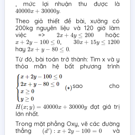
, mức lợi nhuận thu được là
40000
x
+
30000
y
.
40000
+
30000
x
y
Theo giả thiết đề bài, xưởng có
200kg nguyên liệu và 120 giờ làm
2
x
+
4
y
≤
200
việc =>
hoặc
2
+
4
≤
200
x
y
x
+
2
y
−
100
≤
0
30
x
+
15
y
≤
1200
,
+
2
−
100
≤
0
30
+
15
≤
1200
x
y
x
y
2
x
+
y
−
80
≤
0
hay
.
2
+
−
80
≤
0
x
y
Từ đó, bài toán trở thành: Tìm x và y
thỏa mãn hệ bất phương trình
sao cho
H
(
x
;
y
)
=
40000
x
+
30000
y
đạt giá trị
(
;
)
=
40000
+
30000
H
x
y
x
y
lớn nhất.
Trong mặt phẳng Oxy, vẽ các đường
(
d
′
)
:
x
+
2
y
−
100
=
0
′
thẳng
và
(
)
:
+
2
−
100
=
0
d
x
y