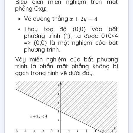
Biểu diễn miền nghiệm trên mặt
phẳng Oxy:
x
+
2
y
=
4
Vẽ đường thẳng
+
2
=
4
x
y
Thay toạ độ (0;0) vào bất
phương trình (1), ta được 0+0<4
=> (0;0) là một nghiệm của bất
phương trình.
Vậy miền nghiệm của bất phương
trình là phần mặt phẳng không bị
gạch trong hình vẽ dưới đây.