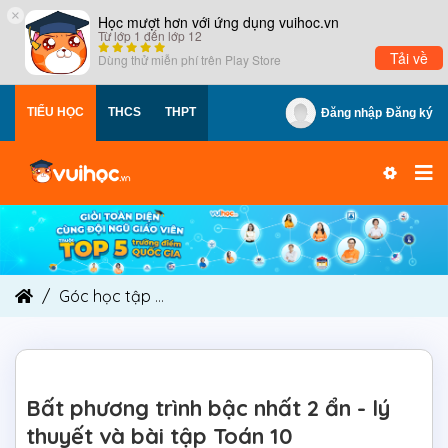
×
Học mượt hơn với ứng dụng vuihoc.vn
Từ lớp 1 đến lớp 12
Tải về
Dùng thử miễn phí trên
Play Store
TIỂU HỌC
THCS
THPT
Đăng nhập
Đăng ký
Góc học tập
Bất phương trình bậc nhất 2 ẩn - lý
Bất phương trình bậc nhất 2 ẩn - lý
thuyết và bài tập Toán 10