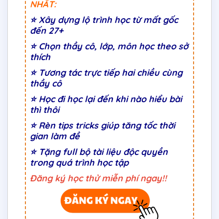
NHẤT:
⭐
Xây dựng lộ trình học từ mất gốc
đến 27+
⭐
Chọn thầy cô, lớp, môn học theo sở
thích
⭐
Tương tác trực tiếp hai chiều cùng
thầy cô
⭐ Học đi học lại đến khi nào hiểu bài
thì thôi
⭐ Rèn tips tricks giúp tăng tốc thời
gian làm đề
⭐ Tặng full bộ tài liệu độc quyền
trong quá trình học tập
Đăng ký học thử miễn phí ngay!!