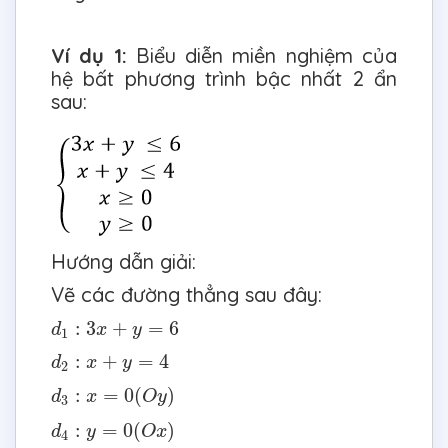
Ví dụ 1:
Biểu diễn miền nghiệm của
hệ bất phương trình bậc nhất 2 ẩn
sau:
Hướng dẫn giải:
Vẽ các đường thẳng sau đây:
d
1
:
3
x
+
y
=
6
:
3
+
=
6
d
x
y
1
d
2
:
x
+
y
=
4
:
+
=
4
d
x
y
2
d
3
:
x
=
0
(
O
y
)
:
=
0
(
)
d
x
O
y
3
d
4
:
y
=
0
(
O
x
)
:
=
0
(
)
d
y
O
x
4