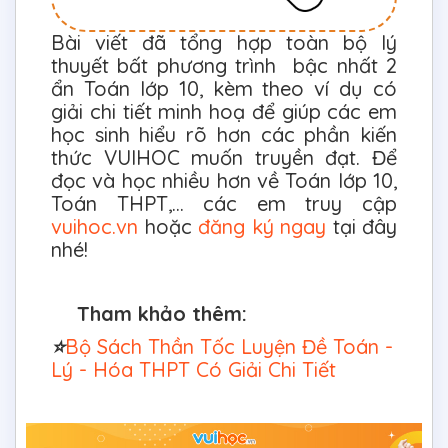
Bài viết đã tổng hợp toàn bộ lý
thuyết bất phương trình bậc nhất 2
ẩn Toán lớp 10, kèm theo ví dụ có
giải chi tiết minh hoạ để giúp các em
học sinh hiểu rõ hơn các phần kiến
thức VUIHOC muốn truyền đạt. Để
đọc và học nhiều hơn về Toán lớp 10,
Toán THPT,... các em truy cập
vuihoc.vn
hoặc
đăng ký ngay
tại đây
nhé!
Tham khảo thêm:
⭐
Bộ Sách Thần Tốc Luyện Đề Toán -
Lý - Hóa THPT Có Giải Chi Tiết