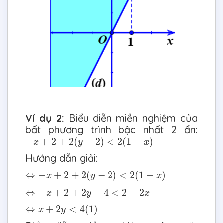
Ví dụ 2:
Biểu diễn miền nghiệm của
bất phương trình bậc nhất 2 ẩn:
−
x
+
2
+
2
(
y
−
2
)
<
2
(
1
−
x
)
−
+
2
+
2
(
−
2
)
<
2
(
1
−
)
x
y
x
Hướng dẫn giải:
⇔
−
x
+
2
+
2
(
y
−
2
)
<
2
(
1
−
x
)
⇔
−
+
2
+
2
(
−
2
)
<
2
(
1
−
)
x
y
x
⇔
−
x
+
2
+
2
y
−
4
<
2
−
2
x
⇔
−
+
2
+
2
−
4
<
2
−
2
x
y
x
⇔
x
+
2
y
<
4
(
1
)
⇔
+
2
<
4
(
1
)
x
y