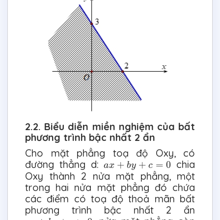
2.2. Biểu diễn miền nghiệm của bất
phương trình bậc nhất 2 ẩn
Cho mặt phẳng toạ độ Oxy, có
a
x
+
b
y
+
c
=
0
đường thẳng d:
chia
+
+
=
0
a
x
b
y
c
Oxy thành 2 nửa mặt phẳng, một
trong hai nửa mặt phẳng đó chứa
các điểm có toạ độ thoả mãn bất
phương trình bậc nhất 2 ẩn
a
x
+
b
y
+
c
>
0