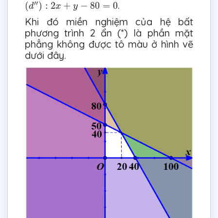
(
d
″
)
:
2
x
+
y
−
80
=
0
′′
.
(
)
:
2
+
−
80
=
0
d
x
y
Khi đó miền nghiệm của hệ bất
phương trình 2 ẩn (*) là phần mặt
phẳng không được tô màu ở hình vẽ
dưới đây.