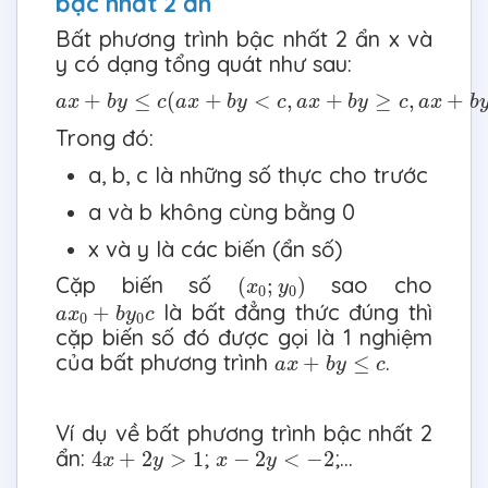
bậc nhất 2 ẩn
Bất phương trình bậc nhất 2 ẩn x và
y có dạng tổng quát như sau:
a
x
+
b
y
≤
c
(
a
x
+
b
y
<
c
,
a
x
+
b
y
≥
c
,
a
x
+
b
y
>
c
)
+
≤
(
+
<
,
+
≥
,
+
a
x
b
y
c
a
x
b
y
c
a
x
b
y
c
a
x
b
Trong đó:
a, b, c là những số thực cho trước
a và b không cùng bằng 0
x và y là các biến (ẩn số)
(
x
0
;
y
0
)
Cặp biến số
sao cho
(
;
)
x
y
0
0
a
x
0
+
b
y
0
c
là bất đẳng thức đúng thì
+
a
x
b
y
c
0
0
cặp biến số đó được gọi là 1 nghiệm
a
x
+
b
y
≤
c
của bất phương trình
.
+
≤
a
x
b
y
c
Ví dụ về bất phương trình bậc nhất 2
4
x
+
2
y
>
1
x
−
2
y
<
−
2
ẩn:
;
;...
4
+
2
>
1
−
2
<
−
2
x
y
x
y