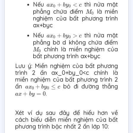
a
x
0
+
b
y
0
<
c
Nếu
thì nửa mặt
+
<
a
x
b
y
c
0
0
M
0
phẳng chứa điểm
là miền
M
0
nghiệm của bất phương trình
ax+byc
a
x
0
+
b
y
0
>
c
Nếu
thì nửa mặt
+
>
a
x
b
y
c
0
0
phẳng bờ d không chứa điểm
M
0
chính là miền nghiệm của
M
0
bất phương trình ax+byc
Lưu ý: Miền nghiệm của bất phương
trình 2 ẩn ax_0+by_0<c chính là
miền nghiệm của bất phương trình 2
a
x
0
+
b
y
0
≤
c
ẩn
bỏ đi đường thẳng
+
≤
a
x
b
y
c
0
0
a
x
+
b
y
=
0
.
+
=
0
a
x
b
y
Xét ví dụ sau đây để hiểu hơn về
cách biểu diễn miền nghiệm của bất
phương trình bậc nhất 2 ẩn lớp 10: