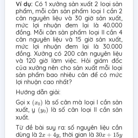
Ví dụ:
Có 1 xưởng sản xuất 2 loại sản
phẩm, mỗi cân sản phẩm loại I cần 2
cân nguyên liệu và 30 giờ sản xuất,
mức lợi nhuận đem lại là 40.000
đồng. Mỗi cân sản phẩm loại II cần 4
cân nguyên liệu và 15 giờ sản xuất,
mức lợi nhuận đem lại là 30.000
đồng. Xưởng có 200 cân nguyên liệu
và 120 giờ làm việc. Hỏi giám đốc
của xưởng nên cho sản xuất mỗi loại
sản phẩm bao nhiêu cân để có mức
lợi nhuận cao nhất?
Hướng dẫn giải:
(
x
0
)
Gọi x
là số cân mà loại I cần sản
(
)
x
0
(
y
0
)
xuất, y
là số cân loại II cần sản
(
)
y
0
xuất.
Từ đề bài suy ra: số nguyên liệu cần
2
x
+
4
y
30
x
+
15
y
dùng là
, thời gian là
2
+
4
30
+
15
x
y
x
y