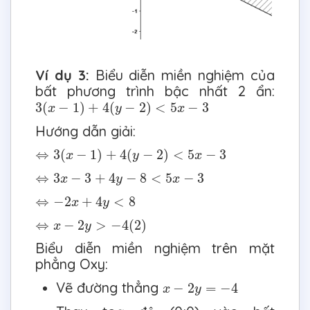
Ví dụ 3:
Biểu diễn miền nghiệm của
bất phương trình bậc nhất 2 ẩn:
3
(
x
−
1
)
+
4
(
y
−
2
)
<
5
x
−
3
3
(
−
1
)
+
4
(
−
2
)
<
5
−
3
x
y
x
Hướng dẫn giải:
⇔
3
(
x
−
1
)
+
4
(
y
−
2
)
<
5
x
−
3
⇔
3
(
−
1
)
+
4
(
−
2
)
<
5
−
3
x
y
x
⇔
3
x
−
3
+
4
y
−
8
<
5
x
−
3
⇔
3
−
3
+
4
−
8
<
5
−
3
x
y
x
⇔
−
2
x
+
4
y
<
8
⇔
−
2
+
4
<
8
x
y
⇔
x
−
2
y
>
−
4
(
2
)
⇔
−
2
>
−
4
(
2
)
x
y
Biểu diễn miền nghiệm trên mặt
phẳng Oxy:
x
−
2
y
=
−
4
Vẽ đường thẳng
−
2
=
−
4
x
y