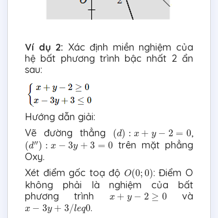
Ví dụ 2:
Xác định miền nghiệm của
hệ bất phương trình bậc nhất 2 ẩn
sau:
Hướng dẫn giải:
(
d
)
:
x
+
y
−
2
=
0
Vẽ đường thẳng
,
(
)
:
+
−
2
=
0
d
x
y
(
d
″
)
:
x
−
3
y
+
3
=
0
′′
trên mặt phẳng
(
)
:
−
3
+
3
=
0
d
x
y
Oxy.
O
(
0
;
0
)
Xét điểm gốc toạ độ
: Điểm O
(
0
;
0
)
O
không phải là nghiệm của bất
x
+
y
−
2
≥
0
phương trình
và
+
−
2
≥
0
x
y
x
−
3
y
+
3
/
l
e
q
0
.
−
3
+
3
/
0
x
y
l
e
q