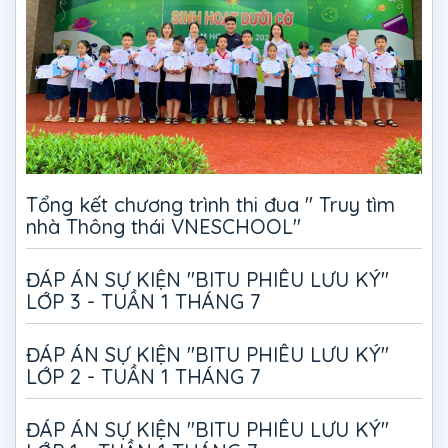
Tổng kết chương trình thi đua " Truy tìm
nhà Thông thái VNESCHOOL"
ĐÁP ÁN SỰ KIỆN "BITU PHIÊU LƯU KÝ"
LỚP 3 - TUẦN 1 THÁNG 7
ĐÁP ÁN SỰ KIỆN "BITU PHIÊU LƯU KÝ"
LỚP 2 - TUẦN 1 THÁNG 7
ĐÁP ÁN SỰ KIỆN "BITU PHIÊU LƯU KÝ"