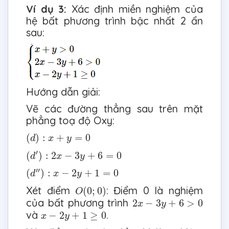
Ví dụ 3:
Xác định miền nghiệm của
hệ bất phương trình bậc nhất 2 ẩn
sau:
Hướng dẫn giải:
Vẽ các đường thẳng sau trên mặt
phẳng toạ độ Oxy:
(
d
)
:
x
+
y
=
0
(
)
:
+
=
0
d
x
y
(
d
′
)
:
2
x
−
3
y
+
6
=
0
′
(
)
:
2
−
3
+
6
=
0
d
x
y
(
d
″
)
:
x
−
2
y
+
1
=
0
′′
(
)
:
−
2
+
1
=
0
d
x
y
O
(
0
;
0
)
Xét điểm
: Điểm 0 là nghiệm
(
0
;
0
)
O
2
x
−
3
y
+
6
>
0
của bất phương trình
2
−
3
+
6
>
0
x
y
x
−
2
y
+
1
≥
0
và
.
−
2
+
1
≥
0
x
y
M
(
1
;
0
)