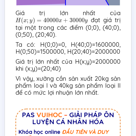
Giá trị lớn nhất của
H
(
x
;
y
)
=
40000
x
+
30000
y
đạt giá trị
(
;
)
=
40000
+
30000
H
x
y
x
y
tại một trong các điểm (0;0), (40;0),
(0;50), (20;40).
Ta có: H(0;0)=0, H(40;0)=1600000,
H(0;50)=1500000, H(20;40)=2000000
Giá trị lớn nhất của H(x;y)=2000000
khi (x;y)=(20;40)
Vì vậy, xưởng cần sản xuất 20kg sản
phẩm loại I và 40kg sản phẩm loại II
để có mức lợi nhuận lớn nhất.
PAS
VUIHOC
–
GIẢI PHÁP ÔN
LUYỆN CÁ NHÂN HÓA
Khóa học online
ĐẦU TIÊN VÀ DUY