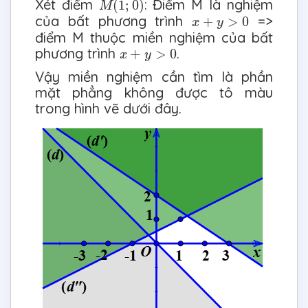
Xét điểm
: Điểm M là nghiệm
(
1
;
0
)
M
x
+
y
>
0
của bất phương trình
=>
+
>
0
x
y
điểm M thuộc miền nghiệm của bất
x
+
y
>
0
phương trình
.
+
>
0
x
y
Vậy miền nghiệm cần tìm là phần
mặt phẳng không được tô màu
trong hình vẽ dưới đây.