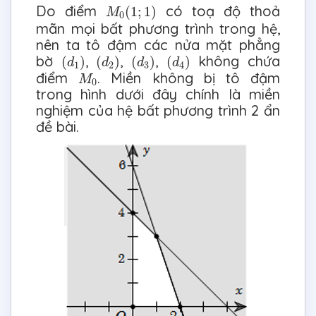
M
0
(
1
;
1
)
Do điểm
có toạ độ thoả
(
1
;
1
)
M
0
mãn mọi bất phương trình trong hệ,
nên ta tô đậm các nửa mặt phẳng
(
d
1
)
(
d
2
)
(
d
3
)
(
d
4
)
bờ
,
,
,
không chứa
(
)
(
)
(
)
(
)
d
d
d
d
1
2
3
4
M
0
điểm
. Miền không bị tô đậm
M
0
trong hình dưới đây chính là miền
nghiệm của hệ bất phương trình 2 ẩn
đề bài.