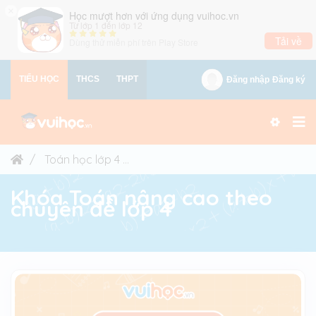
×
Học mượt hơn với ứng dụng vuihoc.vn
Từ lớp 1 đến lớp 12
Tải về
Dùng thử miễn phí trên
Play Store
TIỂU HỌC
THCS
THPT
Đăng nhập
Đăng ký
Toán học lớp 4
Khóa Toán nâng cao theo chuyên
Khóa Toán nâng cao theo
chuyên đề lớp 4