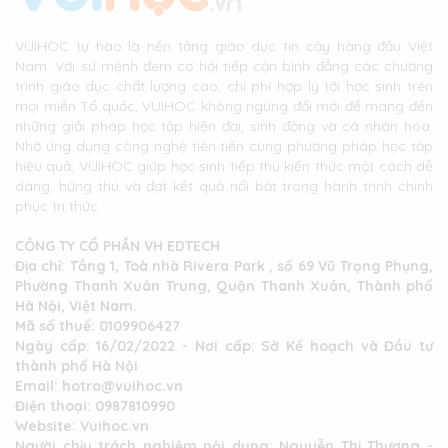
VUIHOC tự hào là nền tảng giáo dục tin cậy hàng đầu Việt
Nam. Với sứ mệnh đem cơ hội tiếp cận bình đẳng các chương
trình giáo dục chất lượng cao, chi phí hợp lý tới học sinh trên
mọi miền Tổ quốc, VUIHOC không ngừng đổi mới để mang đến
những giải pháp học tập hiện đại, sinh động và cá nhân hóa.
Nhờ ứng dụng công nghệ tiên tiến cùng phương pháp học tập
hiệu quả, VUIHOC giúp học sinh tiếp thu kiến thức một cách dễ
dàng, hứng thú và đạt kết quả nổi bật trong hành trình chinh
phục tri thức.
CÔNG TY CỔ PHẦN VH EDTECH
Địa chỉ: Tầng 1, Toà nhà Rivera Park , số 69 Vũ Trọng Phụng,
Phường Thanh Xuân Trung, Quận Thanh Xuân, Thành phố
Hà Nội, Việt Nam.
Mã số thuế: 0109906427
Ngày cấp: 16/02/2022 - Nơi cấp: Sở Kế hoạch và Đầu tư
thành phố Hà Nội
Email: hotro@vuihoc.vn
Điện thoại: 0987810990
Website: Vuihoc.vn
Người chịu trách nghiệm nội dung: Nguyễn Thị Thương -