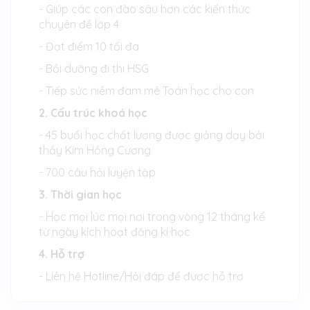
- Giúp các con đào sâu hơn các kiến thức
chuyên đề lớp 4
- Đạt điểm 10 tối đa
- Bồi dưỡng đi thi HSG
- Tiếp sức niềm đam mê Toán học cho con
2. Cấu trúc khoá học
- 45 buổi học chất lượng được giảng dạy bởi
thầy Kim Hồng Cương
- 700 câu hỏi luyện tập
3. Thời gian học
- Học mọi lúc mọi nơi trong vòng 12 tháng kể
từ ngày kích hoạt đăng kí học
4. Hỗ trợ
- Liên hệ Hotline/Hỏi đáp để được hỗ trợ