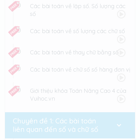
Các bài toán về lập số. Số lượng các
NÃO PHẢI, rèn luyện cả óc tưởng tượng lẫn tư duy
số
logic
2. Cấu trúc khoá học
Các bài toán về số lượng các chữ số
- 45 buổi học chất lượng được giảng dạy bởi thầy
Kim Hồng Cương
- 700 câu hỏi luyện tập
Các bài toán về thay chữ bằng số
3. Thời gian học
Các bài toán về chữ số số hàng đơn vị
- Học mọi lúc mọi nơi trong vòng 12 tháng kể từ
ngày kích hoạt đăng kí học
4. Hỗ trợ
Giới thiệu khóa Toán Nâng Cao 4 của
- Liên hệ Hotline/Hỏi đáp để được hỗ trợ
Vuihoc.vn
Chuyên đề 1: Các bài toán
liên quan đến số và chữ số