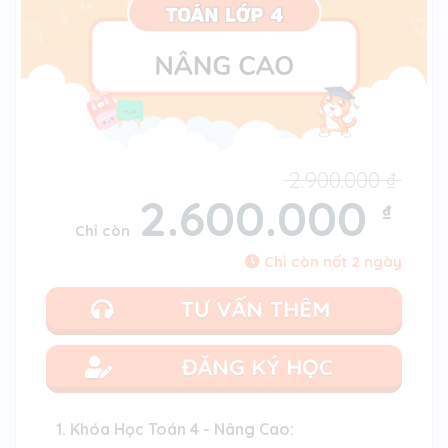
2.900.000
₫
2.600.000
₫
Chỉ còn
Chỉ còn nốt 2 ngày
TƯ VẤN THÊM
ĐĂNG KÝ HỌC
1. Khóa Học Toán 4 - Nâng Cao: