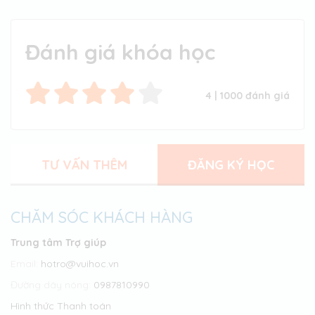
Vuihoc.vn
Đánh giá khóa học
4
|
1000
đánh giá
TƯ VẤN THÊM
ĐĂNG KÝ HỌC
CHĂM SÓC KHÁCH HÀNG
Trung tâm Trợ giúp
Email:
hotro@vuihoc.vn
Đường dây nóng:
0987810990
Hình thức Thanh toán