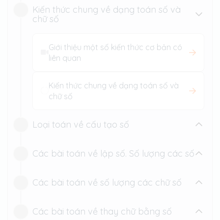
Kiến thức chung về dạng toán số và
chữ số
Giới thiệu một số kiến thức cơ bản có
liên quan
Kiến thức chung về dạng toán số và
chữ số
Loại toán về cấu tạo số
Các bài toán về lập số. Số lượng các số
Loại toán về cấu tạo số
Loại toán về cấu tạo số
Các bài toán về số lượng các chữ số
Các bài toán về lập số. Số lượng các
số
Các bài toán về thay chữ bằng số
Các bài toán về số lượng các chữ số
Các bài toán về lập số. Số lượng các