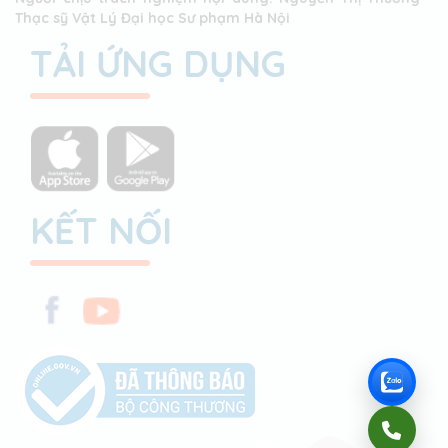
Thạc sỹ Vật Lý Đại học Sư phạm Hà Nội
TẢI ỨNG DỤNG
KẾT NỐI