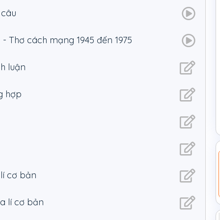
 câu
ảng, bài tập.
c - Thơ cách mạng 1945 đến 1975
nh luận
g hợp
lí cơ bản
a lí cơ bản