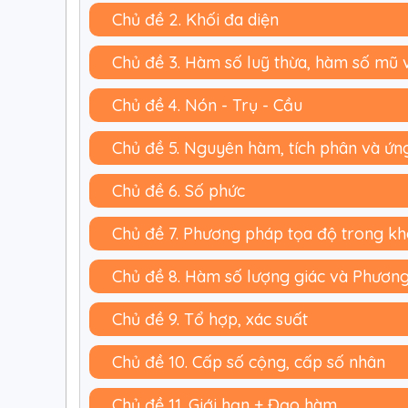
Chủ đề 2. Khối đa diện
Chủ đề 3. Hàm số luỹ thừa, hàm số mũ 
Chủ đề 4. Nón - Trụ - Cầu
Chủ đề 5. Nguyên hàm, tích phân và ứn
Chủ đề 6. Số phức
Chủ đề 7. Phương pháp tọa độ trong k
Chủ đề 8. Hàm số lượng giác và Phương 
Chủ đề 9. Tổ hợp, xác suất
Chủ đề 10. Cấp số cộng, cấp số nhân
Chủ đề 11. Giới hạn + Đạo hàm