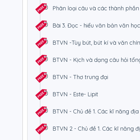
lực
Phân loại câu và các thành phần
- Giải đáp thắc mắc nhanh, chi tiết sau mỗi bài gi
Bài 3. Đọc - hiểu văn bản văn họ
BTVN -Tùy bút, bút kí và văn chí
BTVN - Kịch và dạng câu hỏi tổn
BTVN - Thơ trung đại
BTVN - Este- Lipit
BTVN - Chủ đề 1. Các kĩ năng địa 
BTVN 2 - Chủ đề 1. Các kĩ năng đị