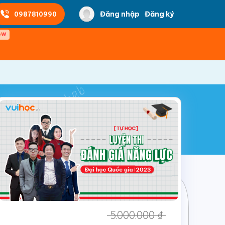
Đăng nhập
Đăng ký
0987810990
e
w
3
5.000.000
₫