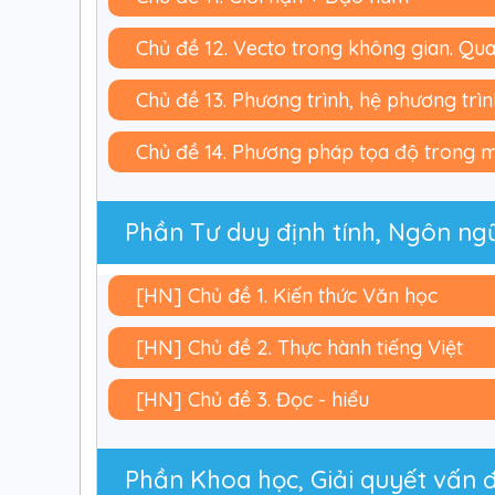
Chủ đề 12. Vecto trong không gian. Qu
Chủ đề 13. Phương trình, hệ phương trìn
Chủ đề 14. Phương pháp tọa độ trong 
Phần Tư duy định tính, Ngôn ngữ
[HN] Chủ đề 1. Kiến thức Văn học
[HN] Chủ đề 2. Thực hành tiếng Việt
[HN] Chủ đề 3. Đọc - hiểu
Phần Khoa học, Giải quyết vấn