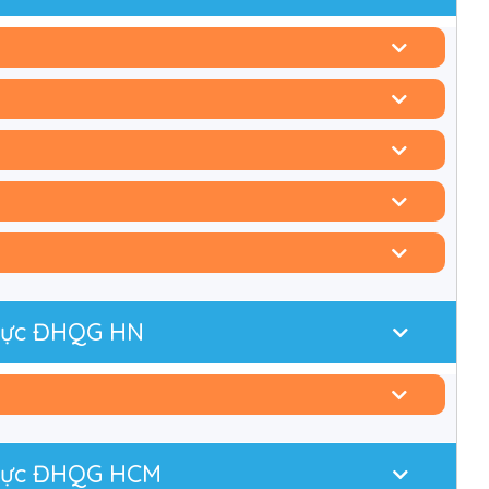
 lực ĐHQG HN
g lực ĐHQG HCM