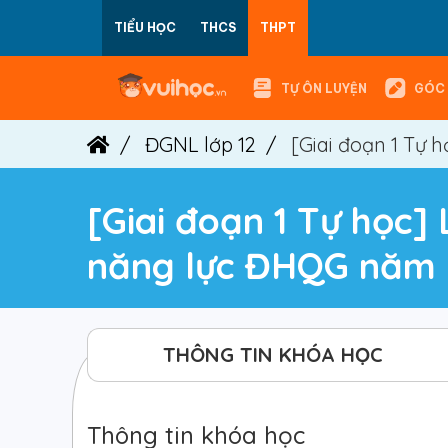
TIỂU HỌC
THCS
THPT
TỰ ÔN LUYỆN
GÓC 
ĐGNL lớp 12
[Giai đoạn 1 Tự 
[Giai đoạn 1 Tự học]
năng lực ĐHQG năm 
THÔNG TIN KHÓA HỌC
Thông tin khóa học