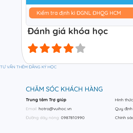
Kiểm tra định kì ĐGNL ĐHQG HCM
Đánh giá khóa học
TƯ VẤN THÊM
ĐĂNG KÝ HỌC
CHĂM SÓC KHÁCH HÀNG
Trung tâm Trợ giúp
Hình thứ
Email:
hotro@vuihoc.vn
Quy định
Đường dây nóng:
0987810990
Chính sá