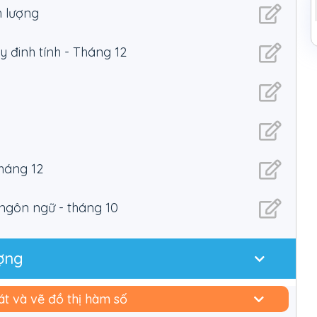
h lượng
y đinh tính - Tháng 12
háng 12
gôn ngữ - tháng 10
ợng
t và vẽ đồ thị hàm số