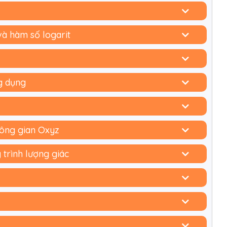
và hàm số logarit
g dụng
hông gian Oxyz
trình lượng giác