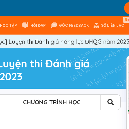
N
HỌC TẬP
HỎI ĐÁP
GÓC FEEDBACK
SỔ LIÊN LẠC
học] Luyện thi Đánh giá năng lực ĐHQG năm 202
 Luyện thi Đánh giá
2023
CHƯƠNG TRÌNH HỌC