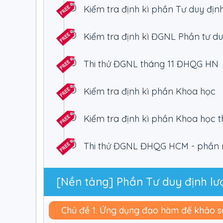
Kiểm tra định kì phần Tư duy địn
Kiểm tra định kì ĐGNL Phần tư du
Thi thử ĐGNL tháng 11 ĐHQG HN
Kiểm tra định kì phần Khoa học
Kiểm tra định kì phần Khoa học t
Thi thử ĐGNL ĐHQG HCM - phần n
[Nền tảng] Phần Tư duy định lư
Chủ đề 1. Ứng dụng đạo hàm để khảo sá