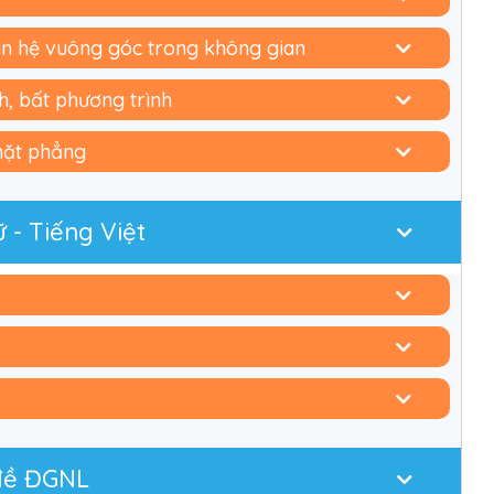
an hệ vuông góc trong không gian
h, bất phương trình
mặt phẳng
 - Tiếng Việt
 đề ĐGNL