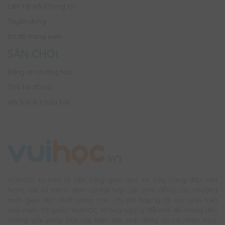
Liên hệ với Chúng tôi
Tuyển dụng
Sơ đồ trang web
SÂN CHƠI
Bảng tin trường học
Thử tài đố vui
Hỏi bài & Chữa bài
VUIHOC tự hào là nền tảng giáo dục tin cậy hàng đầu Việt
Nam. Với sứ mệnh đem cơ hội tiếp cận bình đẳng các chương
trình giáo dục chất lượng cao, chi phí hợp lý tới học sinh trên
mọi miền Tổ quốc, VUIHOC không ngừng đổi mới để mang đến
những giải pháp học tập hiện đại, sinh động và cá nhân hóa.