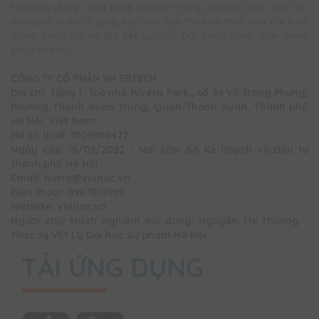
Nhờ ứng dụng công nghệ tiên tiến cùng phương pháp học tập
hiệu quả, VUIHOC giúp học sinh tiếp thu kiến thức một cách dễ
dàng, hứng thú và đạt kết quả nổi bật trong hành trình chinh
phục tri thức.
CÔNG TY CỔ PHẦN VH EDTECH
Địa chỉ: Tầng 1, Toà nhà Rivera Park , số 69 Vũ Trọng Phụng,
Phường Thanh Xuân Trung, Quận Thanh Xuân, Thành phố
Hà Nội, Việt Nam.
Mã số thuế: 0109906427
Ngày cấp: 16/02/2022 - Nơi cấp: Sở Kế hoạch và Đầu tư
thành phố Hà Nội
Email: hotro@vuihoc.vn
Điện thoại: 0987810990
Website: Vuihoc.vn
Người chịu trách nghiệm nội dung: Nguyễn Thị Thương -
Thạc sỹ Vật Lý Đại học Sư phạm Hà Nội
TẢI ỨNG DỤNG