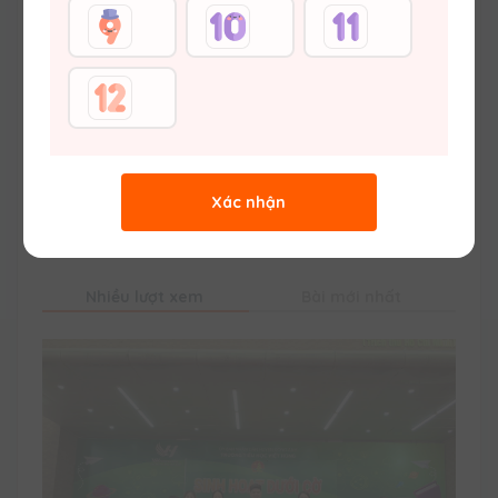
nhé.
Trang trước
...
6
7
8
9
10
...
Trang sau
Xác nhận
Bài khác
Nhiều lượt xem
Bài mới nhất