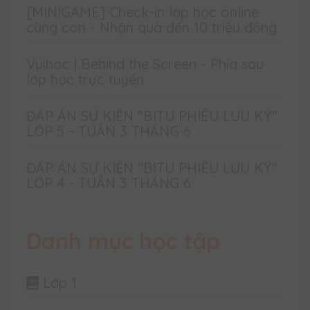
[MINIGAME] Check-in lớp học online
cùng con - Nhận quà đến 10 triệu đồng
Vuihoc | Behind the Screen - Phía sau
lớp học trực tuyến
ĐÁP ÁN SỰ KIỆN "BITU PHIÊU LƯU KÝ"
LỚP 5 - TUẦN 3 THÁNG 6
ĐÁP ÁN SỰ KIỆN "BITU PHIÊU LƯU KÝ"
LỚP 4 - TUẦN 3 THÁNG 6
Danh mục học tập
Lớp 1