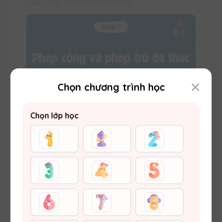
phép nhân đa thức một biến nhé.
Chọn chương trình học
Chọn lớp học
Phép cộng và phép trừ đa thức một
biến| Toán 7 chương trình mới
15:15 21/06/2024
15210
Phép cộng và phép trừ đa thức một biến bao gồm
những tính chất nào và cách vận dụng các tính
chất của chúng trong tính toán có gì khác với cộng
trừ thông thường không? Theo dõi bài viết để hiểu
rõ hơn về phép cộng và phép trừ đa thức một biến