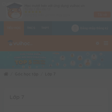
×
Học mượt hơn với ứng dụng vuihoc.vn
Từ lớp 1 đến lớp 12
Tải về
Dùng thử miễn phí trên
Play Store
TIỂU HỌC
THCS
THPT
Đăng nhập
Đăng ký
Góc học tập
Lớp 7
Lớp 7