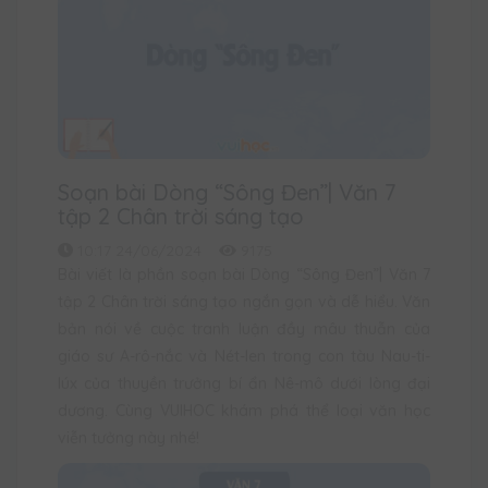
Soạn bài Dòng “Sông Đen”| Văn 7
tập 2 Chân trời sáng tạo
10:17 24/06/2024
9175
Bài viết là phần soạn bài Dòng “Sông Đen”| Văn 7
tập 2 Chân trời sáng tạo ngắn gọn và dễ hiểu. Văn
bản nói về cuộc tranh luận đầy mâu thuẫn của
giáo sư A-rô-nắc và Nét-len trong con tàu Nau-ti-
lúx của thuyền trưởng bí ẩn Nê-mô dưới lòng đại
dương. Cùng VUIHOC khám phá thể loại văn học
viễn tưởng này nhé!