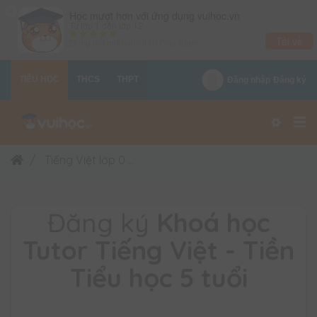
×
Học mượt hơn với ứng dụng vuihoc.vn
Từ lớp 1 đến lớp 12
Tải về
Dùng thử miễn phí trên
Play Store
TIỂU HỌC
THCS
THPT
Đăng nhập
Đăng ký
Tiếng Việt lớp 0
Khoá học Tutor Tiếng Việt - Tiền 
Đăng ký
Khoá học
Tutor Tiếng Việt - Tiền
Tiểu học 5 tuổi