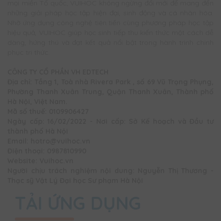
mọi miền Tổ quốc, VUIHOC không ngừng đổi mới để mang đến
những giải pháp học tập hiện đại, sinh động và cá nhân hóa.
Nhờ ứng dụng công nghệ tiên tiến cùng phương pháp học tập
hiệu quả, VUIHOC giúp học sinh tiếp thu kiến thức một cách dễ
dàng, hứng thú và đạt kết quả nổi bật trong hành trình chinh
phục tri thức.
CÔNG TY CỔ PHẦN VH EDTECH
Địa chỉ: Tầng 1, Toà nhà Rivera Park , số 69 Vũ Trọng Phụng,
Phường Thanh Xuân Trung, Quận Thanh Xuân, Thành phố
Hà Nội, Việt Nam.
Mã số thuế: 0109906427
Ngày cấp: 16/02/2022 - Nơi cấp: Sở Kế hoạch và Đầu tư
thành phố Hà Nội
Email: hotro@vuihoc.vn
Điện thoại: 0987810990
Website: Vuihoc.vn
Người chịu trách nghiệm nội dung: Nguyễn Thị Thương -
Thạc sỹ Vật Lý Đại học Sư phạm Hà Nội
TẢI ỨNG DỤNG