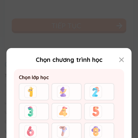
TIẾP TỤC
Chọn chương trình học
CHĂM SÓC KHÁCH HÀNG
Trung tâm Trợ giúp
Chọn lớp học
Email:
hotro@vuihoc.vn
Đường dây nóng:
0987810990
Hình thức Thanh toán
Vận chuyển - Trả hàng & Hoàn tiền
Chính sách bảo vệ thông tin khách hàng
VỀ VUIHOC