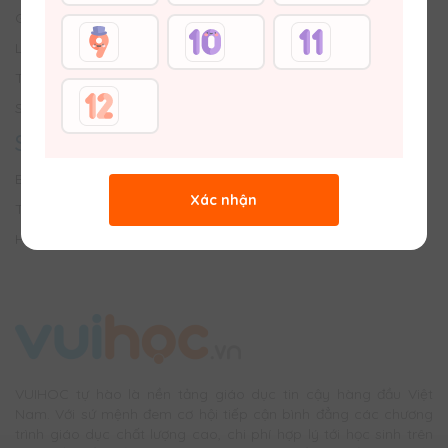
Giới thiệu về Vuihoc
Liên hệ với Chúng tôi
Tuyển dụng
Sơ đồ trang web
SÂN CHƠI
Bảng tin trường học
Xác nhận
Thử tài đố vui
Hỏi bài & Chữa bài
VUIHOC tự hào là nền tảng giáo dục tin cậy hàng đầu Việt
Nam. Với sứ mệnh đem cơ hội tiếp cận bình đẳng các chương
trình giáo dục chất lượng cao, chi phí hợp lý tới học sinh trên