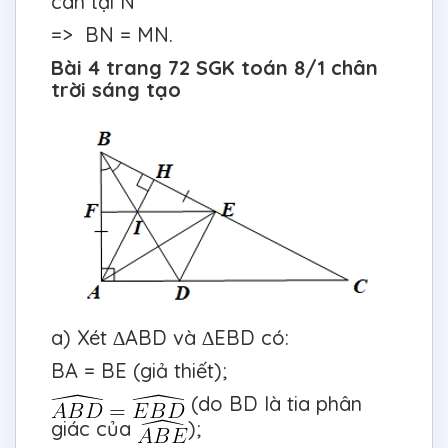
cân tại N
=> BN = MN.
Bài 4 trang 72 SGK toán 8/1 chân
trời sáng tạo
a) Xét ∆ABD và ∆EBD có:
BA = BE (giả thiết);
(do BD là tia phân
giác của
);