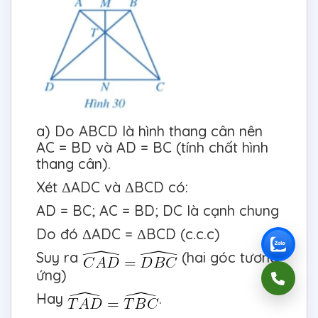
a) Do ABCD là hình thang cân nên
AC = BD và AD = BC (tính chất hình
thang cân).
Xét ΔADC và ΔBCD có:
AD = BC; AC = BD; DC là cạnh chung
Do đó ΔADC = ΔBCD (c.c.c)
Suy ra
(hai góc tương
ứng)
Hay
.