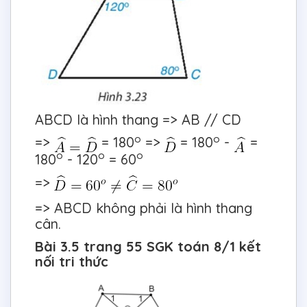
ABCD là hình thang => AB // CD
o
o
=>
= 180
=>
= 180
-
=
o
o
o
180
- 120
= 60
=>
=> ABCD không phải là hình thang
cân.
Bài 3.5 trang 55 SGK toán 8/1 kết
nối tri thức