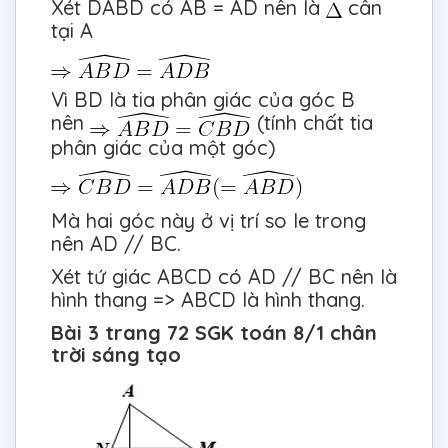
Xét DABD có AB = AD nên là
cân
tại A
Vì BD là tia phân giác của góc B
nên
(tính chất tia
phân giác của một góc)
Mà hai góc này ở vị trí so le trong
nên AD // BC.
Xét tứ giác ABCD có AD // BC nên là
hình thang => ABCD là hình thang.
Bài 3 trang 72 SGK toán 8/1 chân
trời sáng tạo