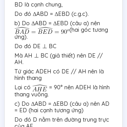
BD là cạnh chung,
Do đó ∆ABD = ∆EBD (c.g.c).
b) Do ∆ABD = ∆EBD (câu a) nên
(hai góc tương
ứng).
Do đó DE ⊥ BC
Mà AH ⊥ BC (giả thiết) nên DE //
AH.
Tứ giác ADEH có DE // AH nên là
hình thang
Lại có
= 90° nên ADEH là hình
thang vuông.
c) Do ∆ABD = ∆EBD (câu a) nên AD
= ED (hai cạnh tương ứng)
Do đó D nằm trên đường trung trực
của AE.