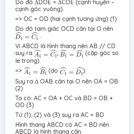
Do đó ∆DOE = ∆COE (cạnh huyền –
cạnh góc vuông).
=> OC = OD (hai cạnh tương ứng) (1)
Do đó tam giác OCD cân tại O nên
.
Vì ABCD là hình thang nên AB // CD
suy ra
;
(cặp góc so
le trong).
=>
(do
)
Suy ra ∆ OAB cân tại O nên OA = OB
(2)
Ta có: AC = OA + OC và BD = OB +
OD (3)
Từ (1), (2) và (3) suy ra AC = BD
Hình thang ABCD có AC = BD nên
ABCD là hình thang cân.