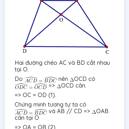
Hai đường chéo AC và BD cắt nhau
tại O.
Do
nên
OCD có
=>
OCD cân.
=> OC = OD (1).
Chứng minh tương tự ta có
và AB // CD =>
OAB
cân tại O
=> OA = OB (2)