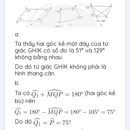
a.
Ta thấy hai góc kề một đáy của tứ
giác GHIK có số đo là 51° và 129°
không bằng nhau.
Do đó tứ giác GHIK không phải là
hình thang cân.
b.
Ta có
(hai góc kề
bù) nên
Do đó