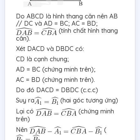
Do ABCD là hình thang cân nên AB
// DC và AD = BC; AC = BD;
(tính chất hình thang
cân).
Xét DACD và DBDC có:
CD là cạnh chung;
AD = BC (chứng minh trên);
AC = BD (chứng minh trên).
Do đó DACD = DBDC (c.c.c)
Suy ra
(hai góc tương ứng)
Lại có
(chứng minh
trên)
Nên
(