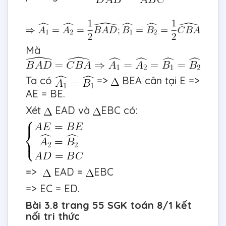
Mà
Ta có
=>
BEA cân tại E =>
AE = BE.
Xét
EAD và
EBC có:
=>
EAD =
EBC
=> EC = ED.
Bài 3.8 trang 55 SGK toán 8/1 kết
nối tri thức