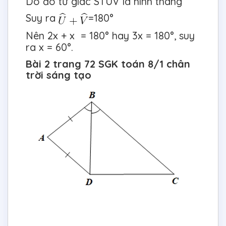
Do đó tứ giác STUV là hình thang
Suy ra
=180°
Nên 2x + x = 180° hay 3x = 180°, suy
ra x = 60°.
Bài 2 trang 72 SGK toán 8/1 chân
trời sáng tạo