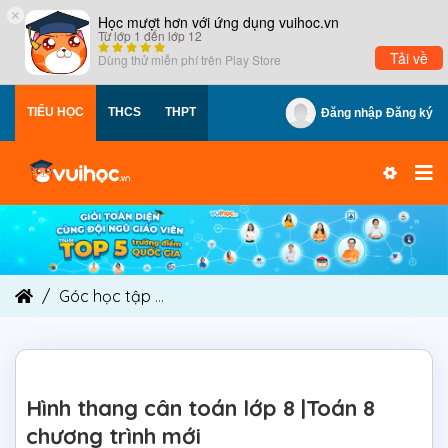
×
Học mượt hơn với ứng dụng vuihoc.vn
Từ lớp 1 đến lớp 12
Tải về
Dùng thử miễn phí trên
Play Store
TIỂU HỌC
THCS
THPT
Đăng nhập
Đăng ký
Góc học tập
Hình thang cân toán lớp 8 |Toán 8 
Hình thang cân toán lớp 8 |Toán 8
chương trình mới