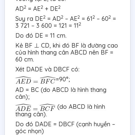
2
2
2
AD
= AE
+ DE
2
2
2
2
2
Suy ra DE
= AD
– AE
= 61
– 60
=
2
3 721 – 3 600 = 121 = 11
Do đó DE = 11 cm.
Kẻ BF ⊥ CD, khi đó BF là đường cao
của hình thang cân ABCD nên BF =
60 cm.
Xét DADE và DBCF có:
=90°;
AD = BC (do ABCD là hình thang
cân);
(do ABCD là hình
thang cân).
Do đó DADE = DBCF (cạnh huyền –
góc nhọn)