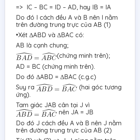
=> IC – BC = ID – AD, hay IB = IA
Do đó I cách đều A và B nên I nằm
trên đường trung trực của AB (1)
•Xét ∆ABD và ∆BAC có:
AB là cạnh chung;
(chứng minh trên);
AD = BC (chứng minh trên).
Do đó ∆ABD = ∆BAC (c.g.c)
Suy ra
(hai góc tương
ứng).
Tam giác JAB cân tại J vì
nên JA = JB
Do đó J cách đều A và B nên J nằm
trên đường trung trực của AB (2)