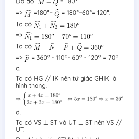
Do đó
= 180°
=>
=180°−
= 180°−60°= 120°.
Ta có
=>
Ta có
o
o
o
o
o
=>
= 360
- 110
- 60
- 120
= 70
c.
Ta có HG // IK nên tứ giác GHIK là
hình thang.
d.
Ta có VS ⊥ ST và UT ⊥ ST nên VS //
UT.