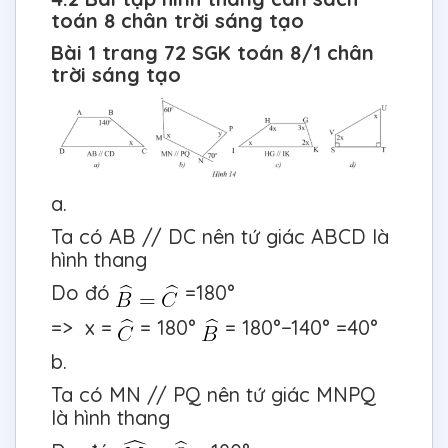
toán 8 chân trời sáng tạo
Bài 1 trang 72 SGK toán 8/1 chân
trời sáng tạo
a.
Ta có AB // DC nên tứ giác ABCD là
hình thang
Do đó
=180°
=> x =
= 180°
= 180°−140° =40°
b.
Ta có MN // PQ nên tứ giác MNPQ
là hình thang