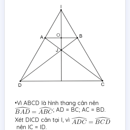
•Vì ABCD là hình thang cân nên
; AD = BC; AC = BD.
Xét DICD cân tại I, vì
nên IC = ID.