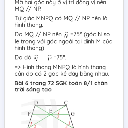
Mà hai góc này ở vị trí đồng vị nên
MQ // NP.
Tứ giác MNPQ có MQ // NP nên là
hình thang.
Do MQ // NP nên
=75° (góc N so
le trong với góc ngoài tại đỉnh M của
hình thang)
Do đó
=75°.
=> Hình thang MNPQ là hình thang
cân do có 2 góc kề đáy bằng nhau.
Bài 6 trang 72 SGK toán 8/1 chân
trời sáng tạo