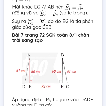
Mặt khác EG // AB nên
(đồng vị) và
(so le trong).
Suy ra
, do đó EG là tia phân
giác của góc CEB.
Bài 7 trang 72 SGK toán 8/1 chân
trời sáng tạo
Áp dụng định lí Pythagore vào DADE
vuông tại E, ta có: