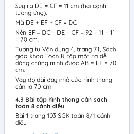
Suy ra DE = CF = 11 cm (hai cạnh
tương ứng).
Mà DE + EF + CF = DC
Nên EF = DC – DE – CF = 92 – 11 – 11
= 70 cm.
Tương tự Vận dụng 4, trang 71, Sách
giáo khoa Toán 8, tập một, ta dễ
dàng chứng minh được AB = EF = 70
cm.
Vậy độ dài đáy nhỏ của hình thang
cân là 70 cm.
4.3 Bài tập hình thang cân sách
toán 8 cánh diều
Bài 1 trang 103 SGK toán 8/1 cánh
diều