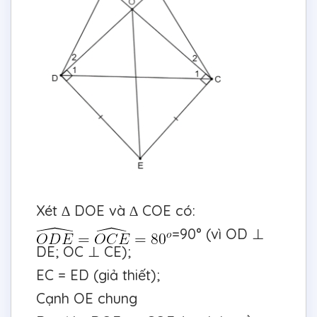
Xét ∆ DOE và ∆ COE có:
=90° (vì OD ⊥
DE; OC ⊥ CE);
EC = ED (giả thiết);
Cạnh OE chung