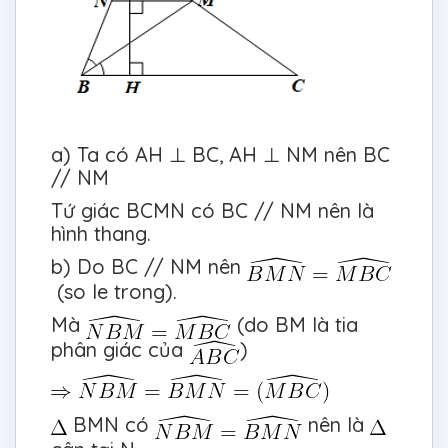
a) Ta có AH ⊥ BC, AH ⊥ NM nên BC
// NM
Tứ giác BCMN có BC // NM nên là
hình thang.
b) Do BC // NM nên
(so le trong).
Mà
(do BM là tia
phân giác của
)
BMN có
nên là