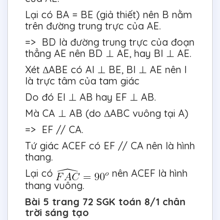
Lại có BA = BE (giả thiết) nên B nằm
trên đường trung trực của AE.
=> BD là đường trung trực của đoạn
thẳng AE nên BD ⊥ AE, hay BI ⊥ AE.
Xét ∆ABE có AI ⊥ BE, BI ⊥ AE nên I
là trực tâm của tam giác
Do đó EI ⊥ AB hay EF ⊥ AB.
Mà CA ⊥ AB (do ∆ABC vuông tại A)
=> EF // CA.
Tứ giác ACEF có EF // CA nên là hình
thang.
Lại có
nên ACEF là hình
thang vuông.
Bài 5 trang 72 SGK toán 8/1 chân
trời sáng tạo