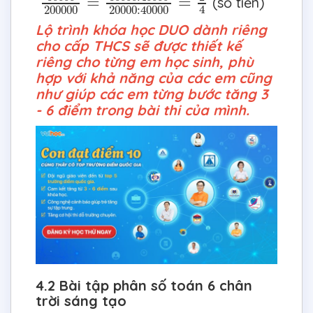
=
=
(số tiền)
4
200000
20000
:
40000
Lộ trình khóa học DUO dành riêng
cho cấp THCS sẽ được thiết kế
riêng cho từng em học sinh, phù
hợp với khả năng của các em cũng
như giúp các em từng bước tăng 3
- 6 điểm trong bài thi của mình.
4.2 Bài tập phân số toán 6 chân
trời sáng tạo