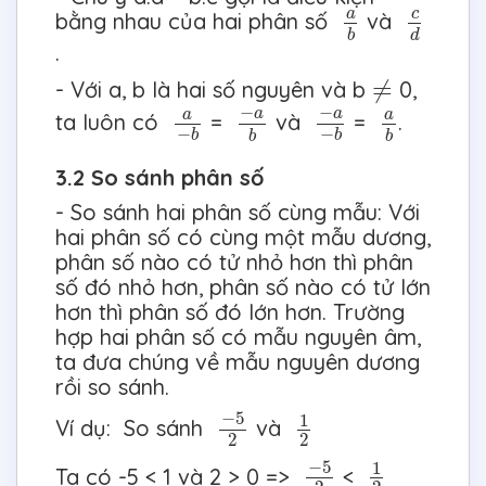
c
d
a
b
c
a
bằng nhau của hai phân số
và
d
b
.
≠
≠
- Với a, b là hai số nguyên và b
0,
−
a
b
−
a
−
b
a
−
b
a
b
−
−
a
a
a
a
ta luôn có
=
và
=
.
−
−
b
b
b
b
3.2 So sánh phân số
- So sánh hai phân số cùng mẫu: Với
hai phân số có cùng một mẫu dương,
phân số nào có tử nhỏ hơn thì phân
số đó nhỏ hơn, phân số nào có tử lớn
hơn thì phân số đó lớn hơn. Trường
hợp hai phân số có mẫu nguyên âm,
ta đưa chúng về mẫu nguyên dương
rồi so sánh.
−
5
2
1
2
−
5
1
Ví dụ: So sánh
và
2
2
−
5
2
1
2
−
5
1
Ta có -5 < 1 và 2 > 0 =>
<