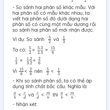
2
2
- So sánh hai phân số khác mẫu: Với
hai phân số có mẫu khác nhau, ta
viết hai phân số đó dưới dạng hai
phân số có cùng một mẫu dương rồi
so sánh hai phân số mới nhận được.
5
2
1
3
5
1
Ví dụ: So sánh
và
2
3
5.3
2.3
15
6
5
2
5
5.3
15
Ta có:
=
=
2
2.3
6
1
3
1.2
3.2
2
6
1
1.2
2
=
=
3
3.2
6
15
6
5
2
2
6
1
3
15
5
2
1
Vì
<
nên
<
2
3
6
6
- Khi so sánh phân số, ta có thể áp
dụng tính chất bắc cầu. Nghĩa là:
m
n
m
n
c
d
c
d
a
b
a
b
c
c
m
m
a
a
<
và
<
thì
<
.
n
n
d
d
b
b
- Nhận xét: