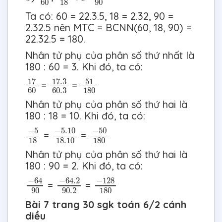
60
18
90
Ta có: 60 = 22.3.5, 18 = 2.32, 90 =
2.32.5 nên MTC = BCNN(60, 18, 90) =
22.32.5 = 180.
Nhân tử phụ của phân số thứ nhất là
180 : 60 = 3. Khi đó, ta có:
17
60
17.3
60.3
51
180
17
17.3
51
=
=
60
60.3
180
Nhân tử phụ của phân số thứ hai là
180 : 18 = 10. Khi đó, ta có:
−
5
18
−
5.10
18.10
−
50
180
−
5
−
5.10
−
50
=
=
18
18.10
180
Nhân tử phụ của phân số thứ hai là
180 : 90 = 2. Khi đó, ta có:
−
64
90
−
64.2
90.2
−
128
180
−
64
−
64.2
−
128
=
=
90
90.2
180
Bài 7 trang 30 sgk toán 6/2 cánh
diều