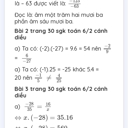
−
123
là – 63 được viết là:
−
63
Đọc là: âm một trăm hai mươi ba
phần âm sáu mươi ba.
Bài 2 trang 30 sgk toán 6/2 cánh
diều
−
2
9
−
2
a) Ta có: (-2).(-27) = 9.6 = 54 nên
9
6
−
27
6
=
−
27
a) Ta có: (-1).25 = -25 khác 5.4 =
−
1
5
4
25
≠
−
1
4
≠
20 nên
5
25
Bài 3 trang 30 sgk toán 6/2 cánh
diều
−
28
35
=
16
x
−
28
16
=
a)
35
x
⇔
x
.
(
−
28
)
=
35.16
⇔
.
(
−
28
)
=
35.16
x
⇔
x
.
(
−
28
)
=
560