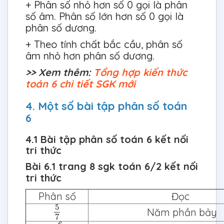
+ Phân số nhỏ hơn số 0 gọi là phân
số âm. Phân số lớn hơn số 0 gọi là
phân số dương.
+ Theo tính chất bắc cầu, phân số
âm nhỏ hơn phân số dương.
>> Xem thêm:
Tổng hợp kiến thức
toán 6 chi tiết SGK mới
4. Một số bài tập phân số toán
6
4.1 Bài tập phân số toán 6 kết nối
tri thức
Bài 6.1 trang 8 sgk toán 6/2 kết nối
tri thức
Phân số
Đọc
5
7
5
Năm phần bảy
7
−
6
11