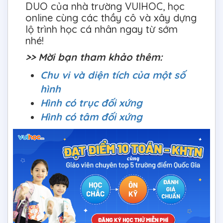
DUO của nhà trường VUIHOC, học
online cùng các thầy cô và xây dựng
lộ trình học cá nhân ngay từ sớm
nhé!
>> Mời bạn tham khảo thêm:
Chu vi và diện tích của một số
hình
Hình có trục đối xứng
Hình có tâm đối xứng