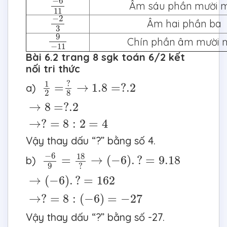
−
6
Âm sáu phần mười 
11
−
2
3
−
2
Âm hai phần ba
3
9
−
11
9
Chín phần âm mười 
−
11
Bài 6.2 trang 8 sgk toán 6/2 kết
nối tri thức
1
2
=
?
8
→
1.8
=
?
.2
?
1
=
→
1.8
=
?
.2
a)
2
8
→
8
=
?
.2
→
8
=
?
.2
→
?
=
8
:
2
=
4
→
?
=
8
:
2
=
4
Vậy thay dấu “?” bằng số 4.
−
6
9
=
18
?
→
(
−
6
)
.
?
=
9.18
−
6
18
=
→
(
−
6
)
.
?
=
9.18
b)
9
?
→
(
−
6
)
.
?
=
162
→
(
−
6
)
.
?
=
162
→
?
=
8
:
(
−
6
)
=
−
27
→
?
=
8
:
(
−
6
)
=
−
27
Vậy thay dấu “?” bằng số -27.