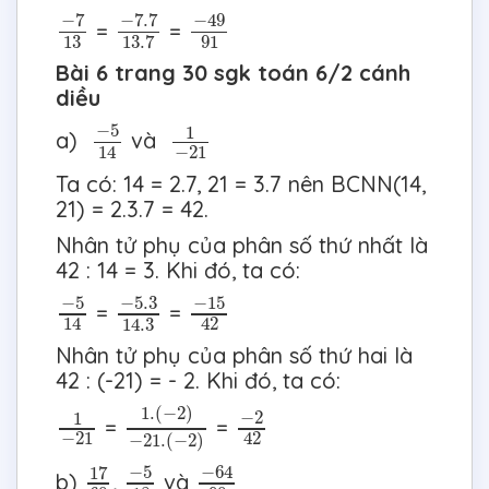
−
49
91
−
7
13
−
7.7
13.7
−
49
−
7
−
7.7
=
=
13
91
13.7
Bài 6 trang 30 sgk toán 6/2 cánh
diều
−
5
14
1
−
21
−
5
1
a)
và
−
21
14
Ta có: 14 = 2.7, 21 = 3.7 nên BCNN(14,
21) = 2.3.7 = 42.
Nhân tử phụ của phân số thứ nhất là
42 : 14 = 3. Khi đó, ta có:
−
5
14
−
5.3
14.3
−
15
42
−
5
−
5.3
−
15
=
=
14
42
14.3
Nhân tử phụ của phân số thứ hai là
42 : (-21) = - 2. Khi đó, ta có:
1.
(
−
2
)
−
21.
(
−
2
)
−
2
42
1
−
21
1.
(
−
2
)
−
2
1
=
=
−
21
42
−
21.
(
−
2
)
−
64
90
−
5
18
17
60
−
64
−
5
17
b)
,
và