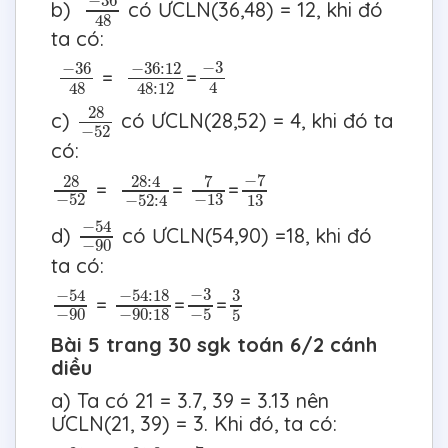
−
36
b)
có ƯCLN(36,48) = 12, khi đó
48
ta có:
−
36
48
−
36
:
12
48
:
12
−
3
4
−
3
−
36
−
36
:
12
=
=
4
48
48
:
12
28
−
52
28
c)
có ƯCLN(28,52) = 4, khi đó ta
−
52
có:
−
7
13
28
:
4
−
52
:
4
7
−
13
28
−
52
−
7
28
:
4
7
28
=
=
=
−
52
−
13
−
52
:
4
13
−
54
−
90
−
54
d)
có ƯCLN(54,90) =18, khi đó
−
90
ta có:
−
54
−
90
−
54
:
18
−
90
:
18
−
3
−
5
3
5
−
3
−
54
−
54
:
18
3
=
=
=
−
90
−
90
:
18
−
5
5
Bài 5 trang 30 sgk toán 6/2 cánh
diều
a) Ta có 21 = 3.7, 39 = 3.13 nên
ƯCLN(21, 39) = 3. Khi đó, ta có:
−
7
13
−
21
39
−
21
:
3
39
:
3