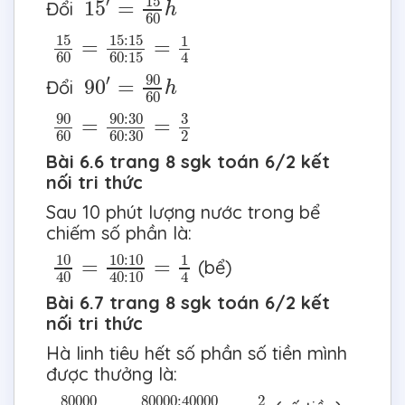
′
15
15
=
Đổi
h
60
15
60
=
15
:
15
60
:
15
=
1
4
15
15
:
15
1
=
=
4
60
60
:
15
90
′
=
90
60
h
′
90
90
=
Đổi
h
60
90
60
=
90
:
30
60
:
30
=
3
2
3
90
90
:
30
=
=
2
60
60
:
30
Bài 6.6 trang 8 sgk toán 6/2 kết
nối tri thức
Sau 10 phút lượng nước trong bể
chiếm số phần là:
10
40
=
10
:
10
40
:
10
=
1
4
10
10
:
10
1
=
=
(bể)
4
40
40
:
10
Bài 6.7 trang 8 sgk toán 6/2 kết
nối tri thức
Hà linh tiêu hết số phần số tiền mình
được thưởng là:
80000
200000
=
80000
:
40000
20000
:
40000
=
2
4
80000
:
40000
80000
2