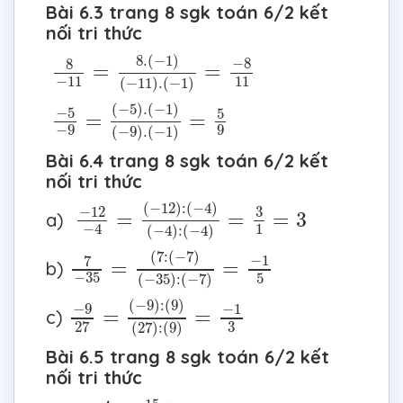
Bài 6.3 trang 8 sgk toán 6/2 kết
nối tri thức
8
−
11
=
8.
(
−
1
)
(
−
11
)
.
(
−
1
)
=
−
8
11
8.
(
−
1
)
−
8
8
=
=
−
11
11
(
−
11
)
.
(
−
1
)
−
5
−
9
=
(
−
5
)
.
(
−
1
)
(
−
9
)
.
(
−
1
)
=
5
9
(
−
5
)
.
(
−
1
)
−
5
5
=
=
−
9
9
(
−
9
)
.
(
−
1
)
Bài 6.4 trang 8 sgk toán 6/2 kết
nối tri thức
−
12
−
4
=
(
−
12
)
:
(
−
4
)
(
−
4
)
:
(
−
4
)
=
3
1
=
3
(
−
12
)
:
(
−
4
)
−
12
3
=
=
=
3
a)
1
−
4
(
−
4
)
:
(
−
4
)
7
−
35
=
(
7
:
(
−
7
)
(
−
35
)
:
(
−
7
)
=
−
1
5
(
7
:
(
−
7
)
−
1
7
=
=
b)
−
35
5
(
−
35
)
:
(
−
7
)
−
9
27
=
(
−
9
)
:
(
9
)
(
27
)
:
(
9
)
=
−
1
3
(
−
9
)
:
(
9
)
−
9
−
1
=
=
c)
3
27
(
27
)
:
(
9
)
Bài 6.5 trang 8 sgk toán 6/2 kết
nối tri thức
15
′
=
15
60
h