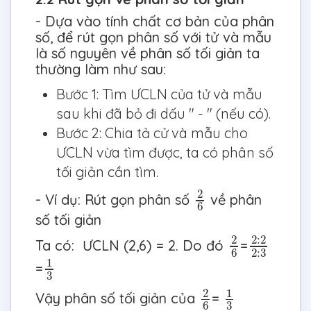
- Dựa vào tính chất cơ bản của phân
số, để rút gọn phân số với tử và mẫu
là số nguyên về phân số tối giản ta
thường làm như sau:
Bước 1: Tìm ƯCLN của tử và mẫu
sau khi đã bỏ đi dấu " - " (nếu có).
Bước 2: Chia tả cử và mẫu cho
ƯCLN vừa tìm được, ta có phân số
tối giản cần tìm.
2
6
2
- Ví dụ: Rút gọn phân số
về phân
6
số tối giản
2
6
2
:
2
2
:
3
2
2
:
2
Ta có: ƯCLN (2,6) = 2. Do đó
=
6
2
:
3
1
3
1
=
3
2
6
1
3
2
1
Vậy phân số tối giản của
=
3
6