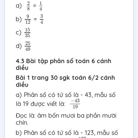
2
8
1
4
2
1
a)
=
4
8
9
12
3
4
3
9
b)
=
12
4
15
35
15
c)
35
25
49
25
d)
49
4.3 Bài tập phân số toán 6 cánh
diều
Bài 1 trang 30 sgk toán 6/2 cánh
diều
a) Phân số có tử số là - 43, mẫu số
−
43
19
−
43
là 19 được viết là:
19
Đọc là: âm bốn mươi ba phần mười
chín.
b) Phân số có tử số là - 123, mẫu số
−
123
−
63