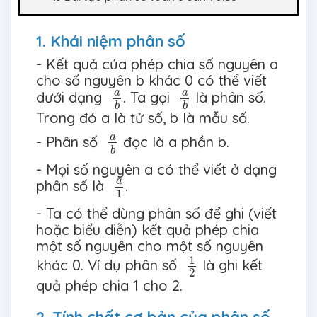
1. Khái niệm phân số
- Kết quả của phép chia số nguyên a
cho số nguyên b khác 0 có thể viết
a
b
a
b
a
a
dưới dạng
. Ta gọi
là phân số.
b
b
Trong đó a là tử số, b là mẫu số.
a
b
a
- Phân số
đọc là a phần b.
b
- Mọi số nguyên a có thể viết ở dạng
a
1
a
phân số là
.
1
- Ta có thể dùng phân số để ghi (viết
hoặc biểu diễn) kết quả phép chia
một số nguyên cho một số nguyên
1
2
1
khác 0. Ví dụ phân số
là ghi kết
2
quả phép chia 1 cho 2.
2. Tính chất cơ bản của phân số