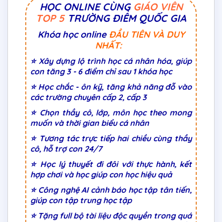
HỌC ONLINE CÙNG
GIÁO VIÊN
TOP 5
TRƯỜNG ĐIỂM QUỐC GIA
Khóa học online
ĐẦU TIÊN VÀ DUY
NHẤT:
⭐ Xây dựng lộ trình học cá nhân hóa, giúp
con tăng 3 - 6 điểm chỉ sau 1 khóa học
⭐ Học chắc - ôn kỹ, tăng khả năng đỗ vào
các trường chuyên cấp 2, cấp 3
⭐ Chọn thầy cô, lớp, môn học theo mong
muốn và thời gian biểu cá nhân
⭐ Tương tác trực tiếp hai chiều cùng thầy
cô, hỗ trợ con 24/7
⭐ Học lý thuyết đi đôi với thực hành, kết
hợp chơi và học giúp con học hiệu quả
⭐ Công nghệ AI cảnh báo học tập tân tiến,
giúp con tập trung học tập
⭐ Tặng full bộ tài liệu độc quyền trong quá