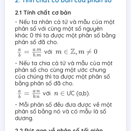
2.1 Tính chất cơ bản
- Nếu ta nhân cả tử và mẫu của một
phân số với cùng một số nguyên
khác 0 thì ta được một phân số bằng
phân số đã cho.
a
b
=
a
.
m
b
.
m
m
∈
Z
,
m
≠
0
.
Z
=
a
m
∈
,
≠
0
a
với
m
m
.
b
m
b
- Nếu ta chia cả tử và mẫu của một
phân số cho cùng một ước chung
của chúng thì ta được một phân số
bằng phân số đã cho.
a
b
=
a
:
n
b
:
n
n
∈
:
=
a
n
∈
a
với
ƯC (a,b).
n
:
b
n
b
- Mỗi phân số đều đưa được về một
phân số bằng nó và có mẫu là số
dương.
2.2 Rút gọn về phân số tối giản