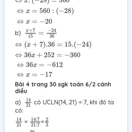
⇔
.
(
−
28
)
=
560
x
⇔
x
=
560
:
(
−
28
)
⇔
=
560
:
(
−
28
)
x
⇔
x
=
−
20
⇔
=
−
20
x
x
+
7
15
=
−
24
36
−
24
+
7
x
=
b)
15
36
⇔
(
x
+
7
)
.36
=
15.
(
−
24
)
⇔
(
+
7
)
.36
=
15.
(
−
24
)
x
⇔
36
x
+
252
=
−
360
⇔
36
+
252
=
−
360
x
⇔
36
x
=
−
612
⇔
36
=
−
612
x
⇔
x
=
−
17
⇔
=
−
17
x
Bài 4 trang 30 sgk toán 6/2 cánh
diều
14
21
14
a)
có ƯCLN(14, 21) = 7, khi đó ta
21
có:
14
:
7
21
:
7
14
21
2
3
14
:
7
14
2
=
=
21
3
21
:
7
−
36
48