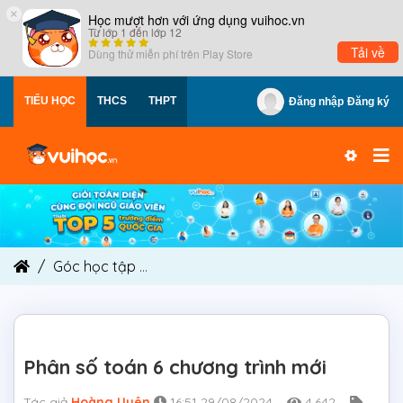
×
Học mượt hơn với ứng dụng vuihoc.vn
Từ lớp 1 đến lớp 12
Tải về
Dùng thử miễn phí trên
Play Store
TIỂU HỌC
THCS
THPT
Đăng nhập
Đăng ký
Góc học tập
Phân số toán 6 chương trình mới
Phân số toán 6 chương trình mới
Tác giả
Hoàng Uyên
16:51 29/08/2024
4,642