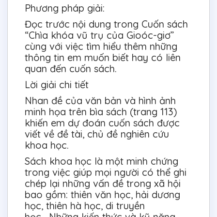
Phương pháp giải:
Đọc trước nội dung trong Cuốn sách
“Chìa khóa vũ trụ của Gioóc-giơ”
cùng với việc tìm hiểu thêm những
thông tin em muốn biết hay có liên
quan đến cuốn sách.
Lời giải chi tiết
Nhan đề của văn bản và hình ảnh
minh họa trên bìa sách (trang 113)
khiến em dự đoán cuốn sách được
viết về đề tài, chủ đề nghiên cứu
khoa học.
Sách khoa học là một minh chứng
trong việc giúp mọi người có thể ghi
chép lại những vấn đề trong xã hội
bao gồm: thiên văn học, hải dương
học, thiên hà học, di truyền
học,...Những kiến thức và kỹ năng