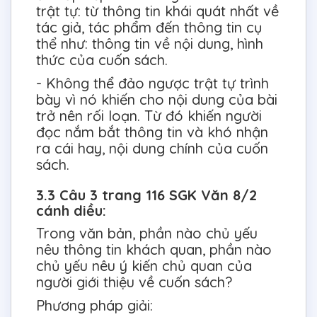
trật tự: từ thông tin khái quát nhất về
tác giả, tác phẩm đến thông tin cụ
thể như: thông tin về nội dung, hình
thức của cuốn sách.
- Không thể đảo ngược trật tự trình
bày vì nó khiến cho nội dung của bài
trở nên rối loạn. Từ đó khiến người
đọc nắm bắt thông tin và khó nhận
ra cái hay, nội dung chính của cuốn
sách.
3.3 Câu 3 trang 116 SGK Văn 8/2
cánh diều:
Trong văn bản, phần nào chủ yếu
nêu thông tin khách quan, phần nào
chủ yếu nêu ý kiến chủ quan của
người giới thiệu về cuốn sách?
Phương pháp giải: