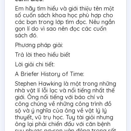
Em hãy tìm hiểu và giới thiệu tên một
số cuốn sách khoa học phù hợp cho
các bạn trong lớp tìm đọc. Nêu ngắn
gọn lí do vì sao nên đọc các cuốn
sách đó.
Phương pháp giải:
Trả lời theo hiểu biết
Lời giải chi tiết:
A Briefer History of Time:
Stephen Hawking là một trong những
nhà vật lí lỗi lạc và nổi tiếng nhất thế
giới. Ông nổi tiếng với báo chí và
công chúng về những công trình đồ
sộ và ý nghĩa của ông về vật lý lý
thuyết, vũ trụ học. Tuy tài giỏi nhưng
ông lại phải chiến đấu với căn bệnh
suy nhược nơ-ron vận động trong rất