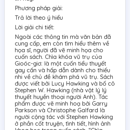
Phương pháp giải:
Trả lời theo ý hiểu
Lời giải chi tiết:
Ngoài các thông tin mà văn bản đã
cung cấp, em còn tìm hiểu thêm về
họa sĩ, người đã vẽ minh họa cho
cuốn sách. Chìa khóa vũ trụ của
Gioóc-giơ: là một cuốn tiểu thuyết
gay cấn và hấp dẫn dành cho thiếu
nhi về chủ đề khám phá vũ trụ. Sách
được viết bởi Lucy Hawking và bố cô
Stephen W. Hawking (nhà vật lý lý
thuyết huyền thoại người Anh). Tác
phẩm được vẽ minh hoạ bởi Garry
Parkson và Christophe Galfard là
người cộng tác với Stephen Hawking
ở phần cốt truyện, tình tiết, hình ảnh