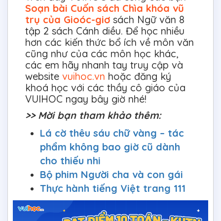
Soạn bài Cuốn sách Chìa khóa vũ
trụ của Gioóc-giơ
sách Ngữ văn 8
tập 2 sách Cánh diều. Để học nhiều
hơn các kiến thức bổ ích về môn văn
cũng như của các môn học khác,
các em hãy nhanh tay truy cập và
website
vuihoc.vn
hoặc đăng ký
khoá học với các thầy cô giáo của
VUIHOC ngay bây giờ nhé!
>> Mời bạn tham khảo thêm:
Lá cờ thêu sáu chữ vàng – tác
phẩm không bao giờ cũ dành
cho thiếu nhi
Bộ phim Người cha và con gái
Thực hành tiếng Việt trang 111