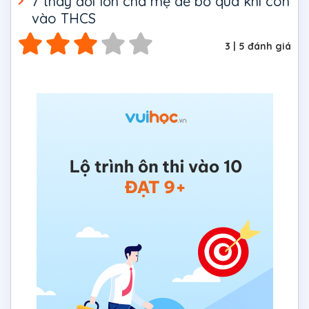
7 thay đổi lớn cha mẹ dễ bỏ qua khi con
vào THCS
3
|
5
đánh giá