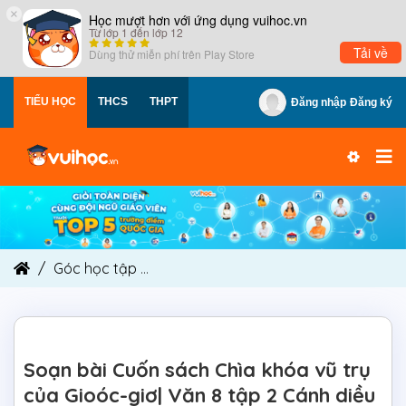
×
Học mượt hơn với ứng dụng vuihoc.vn
Từ lớp 1 đến lớp 12
Tải về
Dùng thử miễn phí trên
Play Store
TIỂU HỌC
THCS
THPT
Đăng nhập
Đăng ký
Góc học tập
Soạn bài Cuốn sách Chìa khóa vũ tr
Soạn bài Cuốn sách Chìa khóa vũ trụ
của Gioóc-giơ| Văn 8 tập 2 Cánh diều