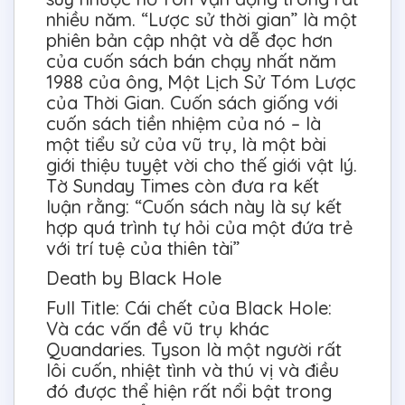
nhiều năm. “Lược sử thời gian” là một
phiên bản cập nhật và dễ đọc hơn
của cuốn sách bán chạy nhất năm
1988 của ông, Một Lịch Sử Tóm Lược
của Thời Gian. Cuốn sách giống với
cuốn sách tiền nhiệm của nó – là
một tiểu sử của vũ trụ, là một bài
giới thiệu tuyệt vời cho thế giới vật lý.
Tờ Sunday Times còn đưa ra kết
luận rằng: “Cuốn sách này là sự kết
hợp quá trình tự hỏi của một đứa trẻ
với trí tuệ của thiên tài”
Death by Black Hole
Full Title: Cái chết của Black Hole:
Và các vấn đề vũ trụ khác
Quandaries. Tyson là một người rất
lôi cuốn, nhiệt tình và thú vị và điều
đó được thể hiện rất nổi bật trong