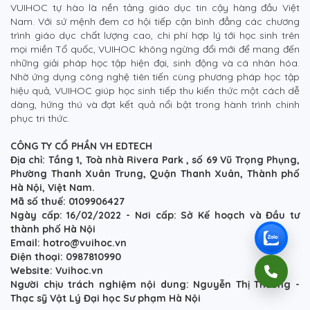
VUIHOC tự hào là nền tảng giáo dục tin cậy hàng đầu Việt
Nam. Với sứ mệnh đem cơ hội tiếp cận bình đẳng các chương
trình giáo dục chất lượng cao, chi phí hợp lý tới học sinh trên
mọi miền Tổ quốc, VUIHOC không ngừng đổi mới để mang đến
những giải pháp học tập hiện đại, sinh động và cá nhân hóa.
Nhờ ứng dụng công nghệ tiên tiến cùng phương pháp học tập
hiệu quả, VUIHOC giúp học sinh tiếp thu kiến thức một cách dễ
dàng, hứng thú và đạt kết quả nổi bật trong hành trình chinh
phục tri thức.
CÔNG TY CỔ PHẦN VH EDTECH
Địa chỉ: Tầng 1, Toà nhà Rivera Park , số 69 Vũ Trọng Phụng,
Phường Thanh Xuân Trung, Quận Thanh Xuân, Thành phố
Hà Nội, Việt Nam.
Mã số thuế: 0109906427
Ngày cấp: 16/02/2022 - Nơi cấp: Sở Kế hoạch và Đầu tư
thành phố Hà Nội
Email: hotro@vuihoc.vn
Điện thoại: 0987810990
Website: Vuihoc.vn
Người chịu trách nghiệm nội dung: Nguyễn Thị Thương -
Thạc sỹ Vật Lý Đại học Sư phạm Hà Nội