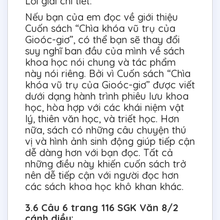
Lời giải chi tiết:
Nếu bạn của em đọc về giới thiệu
Cuốn sách “Chìa khóa vũ trụ của
Gioóc-giơ”, có thể bạn sẽ thay đổi
suy nghĩ ban đầu của mình về sách
khoa học nói chung và tác phẩm
này nói riêng. Bởi vì Cuốn sách “Chìa
khóa vũ trụ của Gioóc-giơ” được viết
dưới dạng hành trình phiêu lưu khoa
học, hòa hợp với các khái niệm vật
lý, thiên văn học, và triết học. Hơn
nữa, sách có những câu chuyện thú
vị và hình ảnh sinh động giúp tiếp cận
dễ dàng hơn với bạn đọc. Tất cả
những điều này khiến cuốn sách trở
nên dễ tiếp cận với người đọc hơn
các sách khoa học khô khan khác.
3.6 Câu 6 trang 116 SGK Văn 8/2
cánh diều: