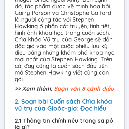
đó, tác phẩm được vẽ minh hoạ bởi
Garry Parson và Christophe Galfard
là người cộng tác với Stephen
Hawking ở phần cốt truyện, tình tiết,
hình ảnh khoa học trong cuốn sách.
Chìa khóa Vũ trụ của George sẽ dẫn
độc giả vào một cuộc phiêu lưu kỳ
diệu bằng những khám phá khoa học
mới nhất của Stephen Hawking. Trên
cả, đây cũng là cuốn sách đầu tiên
mà Stephen Hawking viết cùng con
gái.
>> Xem thêm:
Soạn văn 8 cánh diều
2. Soạn bài Cuốn sách Chìa khóa
vũ trụ của Gioóc-giơ: Đọc hiểu
2.1 Thông tin chính nêu trong sa pô
là gì?