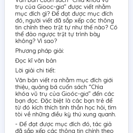
trụ của Giooc-giơ” được viết nhằm
mục đích gì? Để đạt được mục đích
đó, người viết đã sắp xếp các thông
tin chính theo trật tự như thế nào? Có
thể đảo ngược trật tự trình bày
không? Vì sao?
Phương pháp giải:
Đọc kĩ văn bản
Lời giải chi tiết:
Văn bản viết ra nhằm mục đích giới
thiệu, quảng bá cuốn sách “Chìa
khóa vũ trụ của Gioóc-giơ” đến các
bạn đọc. Đặc biệt là các bạn trẻ để
từ đó kích thích tinh thần học hỏi, tìm
tòi về những điều kỳ thú xung quanh.
- Để đạt được mục đích đó, tác giả
đã sắp xếp các thông tin chính theo