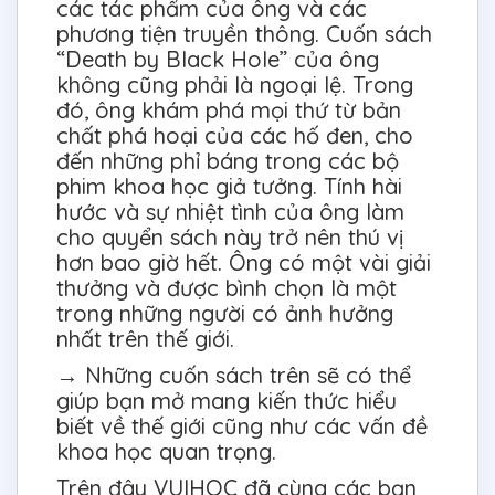
các tác phẩm của ông và các
phương tiện truyền thông. Cuốn sách
“Death by Black Hole” của ông
không cũng phải là ngoại lệ. Trong
đó, ông khám phá mọi thứ từ bản
chất phá hoại của các hố đen, cho
đến những phỉ báng trong các bộ
phim khoa học giả tưởng. Tính hài
hước và sự nhiệt tình của ông làm
cho quyển sách này trở nên thú vị
hơn bao giờ hết. Ông có một vài giải
thưởng và được bình chọn là một
trong những người có ảnh hưởng
nhất trên thế giới.
→ Những cuốn sách trên sẽ có thể
giúp bạn mở mang kiến thức hiểu
biết về thế giới cũng như các vấn đề
khoa học quan trọng.
Trên đây VUIHOC đã cùng các bạn