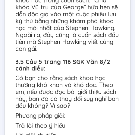
khoa học trong cuốn sách. “Chìa
khóa Vũ trụ của George” hứa hẹn sẽ
dẫn độc giả vào một cuộc phiêu lưu
kỳ thú bằng những khám phá khoa
học mới nhất của Stephen Hawking.
Ngoài ra, đây cũng là cuốn sách đầu
tiên mà Stephen Hawking viết cùng
con gái.
3.5 Câu 5 trang 116 SGK Văn 8/2
cánh diều:
Có bạn cho rằng sách khoa học
thường khô khan và khó đọc. Theo
em, nếu được đọc bài giới thiệu sách
này, bạn đó có thay đổi suy nghĩ ban
đầu không? Vì sao?
Phương pháp giải:
Trả lời theo ý hiểu