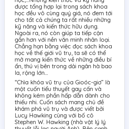
được tổng hợp lại trong sách khoa
học đều vô cùng quý giá, nó đem tới
cho tất cả chúng ta rất nhiều những
kỹ năng và kiến thức hữu dụng.
Ngoài ra, nó còn giúp ta tiếp cận
gần hơn với nền văn minh nhân loại.
Chẳng hạn bằng việc đọc sách khoa
học về thế giới vũ trụ, ta sẽ có thể
mở mang kiến thức về những điều bí
ẩn, thú vị bên trong dải ngân hà bao
la, rộng lớn…
“Chìa khóa vũ trụ của Gioóc-giơ” là
một cuốn tiểu thuyết gay cấn và
không kém phần hấp dẫn dành cho
thiếu nhi. Cuốn sách mang chủ đề
khám phá vũ trụ và được viết bởi
Lucy Hawking cùng với bố cô
Stephen W. Hawking (nhà vật lý lý
thuyết lỗi lạc người Anh). Bên cạnh