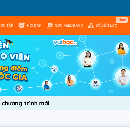
e
N
w
HỌC TẬP
HỎI ĐÁP
GÓC FEEDBACK
SỔ LIÊN LẠC
7 chương trình mới