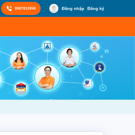
Đăng nhập
Đăng ký
0987810990