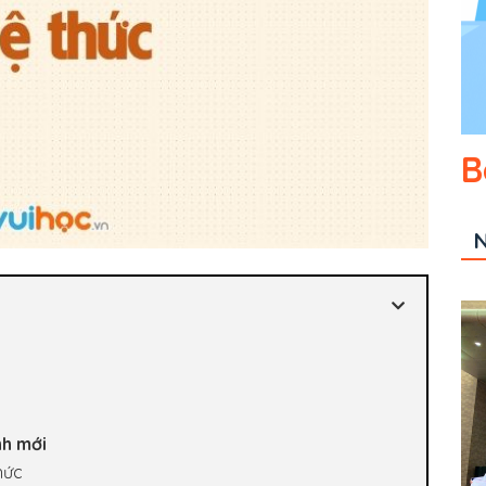
B
N
nh mới
thức