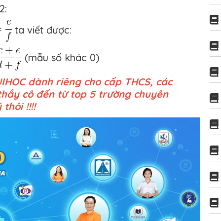
 2:
ta viết được:
(mẫu số khác 0)
UIHOC dành riêng cho cấp THCS, các
thầy cô đến từ top 5 trường chuyên
hôi !!!!