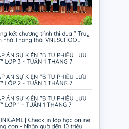
ng kết chương trình thi đua " Truy
m nhà Thông thái VNESCHOOL"
P ÁN SỰ KIỆN "BITU PHIÊU LƯU
" LỚP 3 - TUẦN 1 THÁNG 7
P ÁN SỰ KIỆN "BITU PHIÊU LƯU
" LỚP 2 - TUẦN 1 THÁNG 7
P ÁN SỰ KIỆN "BITU PHIÊU LƯU
" LỚP 1 - TUẦN 1 THÁNG 7
INIGAME] Check-in lớp học online
ng con - Nhận quà đến 10 triệu