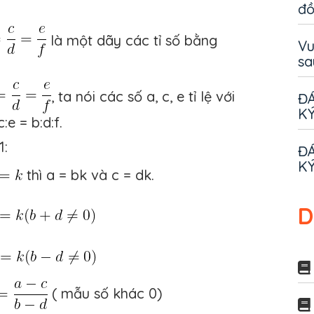
đ
là một dãy các tỉ số bằng
Vu
sa
, ta nói các số a, c, e tỉ lệ với
ĐÁ
KÝ
c:e = b:d:f.
1:
ĐÁ
KÝ
thì a = bk và c = dk.
D
( mẫu số khác 0)