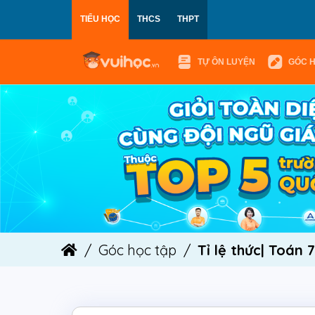
TIỂU HỌC
THCS
THPT
TỰ ÔN LUYỆN
GÓC 
Góc học tập
Tỉ lệ thức| Toán 