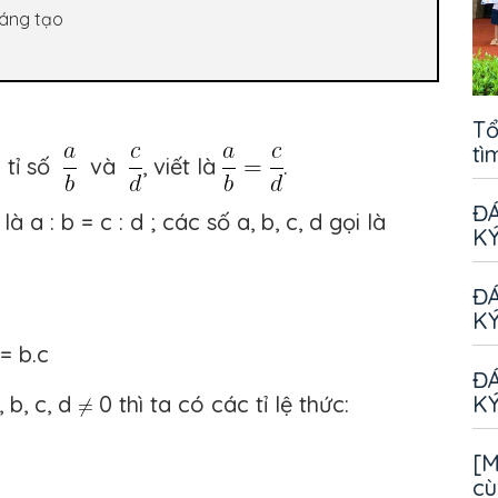
 sáng tạo
Tổ
tì
i tỉ số
và
, viết là
.
ĐÁ
à a : b = c : d ; các số a, b, c, d gọi là
KÝ
ĐÁ
KÝ
 = b.c
ĐÁ
KÝ
, b, c, d
0 thì ta có các tỉ lệ thức:
[M
cù