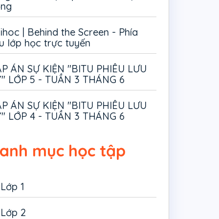
ồng
ihoc | Behind the Screen - Phía
u lớp học trực tuyến
P ÁN SỰ KIỆN "BITU PHIÊU LƯU
" LỚP 5 - TUẦN 3 THÁNG 6
P ÁN SỰ KIỆN "BITU PHIÊU LƯU
" LỚP 4 - TUẦN 3 THÁNG 6
anh mục học tập
Lớp 1
Lớp 2