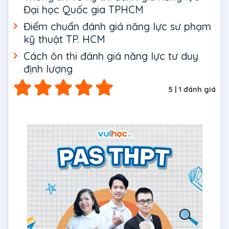
Đại học Quốc gia TPHCM
Điểm chuẩn đánh giá năng lực sư phạm
kỹ thuật TP. HCM
Cách ôn thi đánh giá năng lực tư duy
định lượng
5
|
1
đánh giá