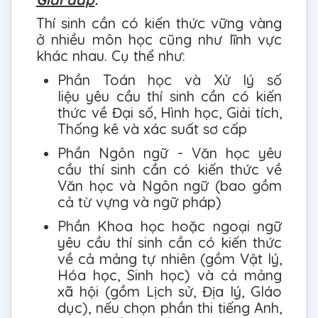
Thí sinh cần có kiến thức vững vàng
ở nhiều môn học cũng như lĩnh vực
khác nhau. Cụ thể như:
Phần Toán học và Xử lý số
liệu yêu cầu thí sinh cần có kiến
thức về Đại số, Hình học, Giải tích,
Thống kê và xác suất sơ cấp
Phần Ngôn ngữ - Văn học yêu
cầu thí sinh cần có kiến thức về
Văn học và Ngôn ngữ (bao gồm
cả từ vựng và ngữ pháp)
Phần Khoa học hoặc ngoại ngữ
yêu cầu thí sinh cần có kiến thức
về cả mảng tự nhiên (gồm Vật lý,
Hóa học, Sinh học) và cả mảng
xã hội (gồm Lịch sử, Địa lý, GIáo
dục), nếu chọn phần thi tiếng Anh,