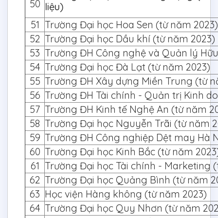
50
liệu)
51
Trường Đại học Hoa Sen (từ năm 2023)
52
Trường Đại học Dầu khí (từ năm 2023)
53
Trường ĐH Công nghệ và Quản lý Hữu 
54
Trường Đại học Đà Lạt (từ năm 2023)
55
Trường ĐH Xây dựng Miền Trung (từ n
56
Trường ĐH Tài chính - Quản trị Kinh d
57
Trường ĐH Kinh tế Nghệ An (từ năm 2
58
Trường Đại học Nguyễn Trãi (từ năm 2
59
Trường ĐH Công nghiệp Dệt may Hà N
60
Trường Đại học Kinh Bắc (từ năm 2023
61
Trường Đại học Tài chính - Marketing 
62
Trường Đại học Quảng Bình (từ năm 2
63
Học viện Hàng không (từ năm 2023)
64
Trường Đại học Quy Nhơn (từ năm 202