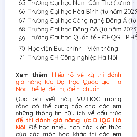
65
Trường Đại học Nam Cần Thơ (từ năm
66
Trường Đại học Hòa Bình (từ năm 2023
67
Trường Đại học Công nghệ Đông Á (từ
68
Trường Đại học Đông Đô (từ năm 2023
Trường Đại học Quốc tế - ĐHQG TP.Hồ
69
70
Học viện Bưu chính - Viễn thông
71
Trường ĐH Công nghiệp Hà Nội
Xem thêm
:
Hiểu rõ về kỳ thi đánh
giá năng lực Đại học Quốc gia Hà
Nội: Thể lệ, đề thi, điểm chuẩn
Qua bài viết này, VUIHOC mong
rằng có thể cung cấp cho các em
những thông tin hữu ích về cấu trúc
đề thi đánh giá năng lực ĐHQG Hà
Nội
. Để học nhiều hơn các kiến thức
của các môn học khác thì các em