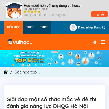
×
Học mượt hơn với ứng dụng vuihoc.vn
Từ lớp 1 đến lớp 12
Tải về
Dùng thử miễn phí trên
Play Store
TIỂU HỌC
THCS
THPT
Đăng nhập
Đăng ký
Góc học tập
Giải đáp một số thắc mắc về đề th
Giải đáp một số thắc mắc về đề thi
đánh giá năng lực ĐHQG Hà Nội