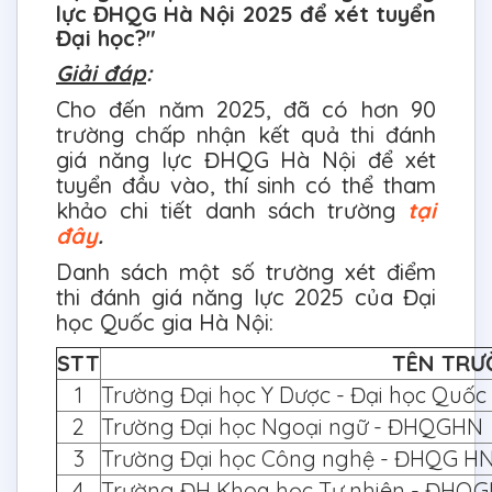
lực ĐHQG Hà Nội 2025 để xét tuyển
Đại học?"
Giải đáp
:
Cho đến năm 2025, đã có hơn 90
trường chấp nhận kết quả thi đánh
giá năng lực ĐHQG Hà Nội để xét
tuyển đầu vào, thí sinh có thể tham
khảo chi tiết danh sách trường
tại
đây
.
Danh sách một số trường xét điểm
thi đánh giá năng lực 2025 của Đại
học Quốc gia Hà Nội:
STT
TÊN TRƯ
1
Trường Đại học Y Dược - Đại học Quốc 
2
Trường Đại học Ngoại ngữ - ĐHQGHN
3
Trường Đại học Công nghệ - ĐHQG H
4
Trường ĐH Khoa học Tự nhiên - ĐHQ