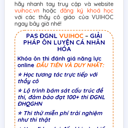
hãy nhanh tay truy cập và website
vuihoc.vn
hoặc
đăng ký khoá học
với các thầy cô giáo của VUIHOC
ngay bây giờ nhé!
PAS ĐGNL
VUIHOC
–
GIẢI
PHÁP ÔN LUYỆN CÁ NHÂN
HÓA
Khóa ôn thi đánh giá năng lực
online
ĐẦU TIÊN VÀ DUY NHẤT:
⭐
Học tương tác trực tiếp với
thầy cô
⭐
Lộ trình bám sát cấu trúc đề
thi, đảm bảo đạt 100+ thi ĐGNL
ĐHQGHN
⭐
Thi thử miễn phí trải nghiệm
như thi thật