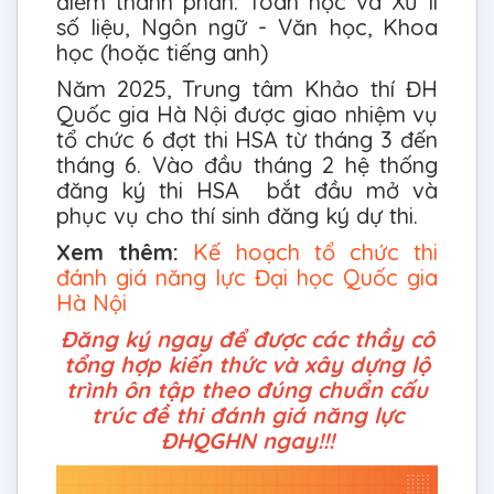
điểm thành phần: Toán học và Xử lí
số liệu, Ngôn ngữ - Văn học, Khoa
học (hoặc tiếng anh)
Năm 2025, Trung tâm Khảo thí ĐH
Quốc gia Hà Nội được giao nhiệm vụ
tổ chức 6 đợt thi HSA từ tháng 3 đến
tháng 6. Vào đầu tháng 2 hệ thống
đăng ký thi HSA bắt đầu mở và
phục vụ cho thí sinh đăng ký dự thi.
Xem thêm:
Kế hoạch tổ chức thi
đánh giá năng lực Đại học Quốc gia
Hà Nội
Đăng ký ngay để được các thầy cô
tổng hợp kiến thức và xây dựng lộ
trình ôn tập theo đúng chuẩn cấu
trúc đề thi đánh giá năng lực
ĐHQGHN ngay!!!