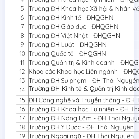
5
Trường ĐH Khoa học Xã hội & Nhân 
6
Trường ĐH Kinh tế - ĐHQGHN
7
Trường ĐH Giáo dục - ĐHQGHN
8
Trường ĐH Việt Nhật - ĐHQGHN
9
Trường ĐH Luật - ĐHQGHN
10
Trường Quốc tế - ĐHQGHN
11
Trường Quản trị & Kinh doanh - ĐHQ
12
Khoa các Khoa học Liên ngành - ĐH
13
Trường ĐH Sư phạm - ĐH Thái Nguyê
Trường ĐH Kinh tế & Quản trị Kinh d
14
15
ĐH Công nghệ và Truyền thông - ĐH 
16
Trường ĐH Khoa học Tự nhiên - ĐH T
17
Trường ĐH Nông Lâm - ĐH Thái Nguy
18
Trường ĐH Y Dược - ĐH Thái Nguyên
19
Trường Ngoại ngữ - ĐH Thái Nguyên