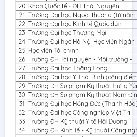
20
Khoa Quốc tế - ĐH Thái Nguyên
21
Trường Đại học Ngoại thương (từ năm 
22
Trường Đại học Kinh tế Quốc dân
23
Trường Đại học Thương Mại
24
Trường Đại học Hà Nội Học viện Ngân
25
Học viện Tài chính
26
Trường ĐH Tài nguyên - Môi trường -
27
Trường Đại học Thăng Long
28
Trường Đại học Y Thái Bình (cộng điể
29
Trường ĐH Sư phạm Kỹ thuật Hưng Yê
30
Trường ĐH Sư phạm Kỹ thuật Nam Đị
31
Trường Đại học Hồng Đức (Thanh Hóa
32
Trường Đai học Công nghiệp Việt Trì
33
Trường ĐH Kỹ thuật Y tế Hải Dương
34
Trường ĐH Kinh tế - Kỹ thuật Công ng