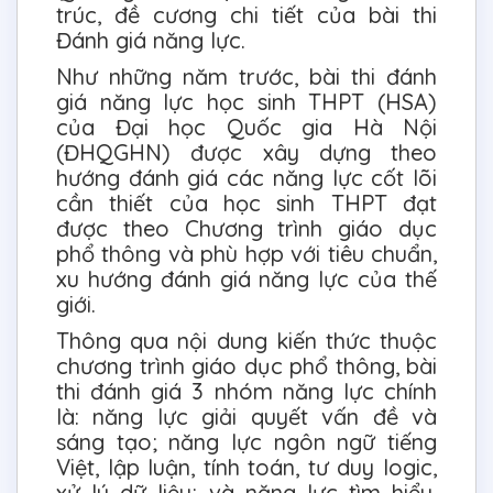
trúc, đề cương chi tiết của bài thi
Đánh giá năng lực.
Như những năm trước, bài thi đánh
giá năng lực học sinh THPT (HSA)
của Đại học Quốc gia Hà Nội
(ĐHQGHN) được xây dựng theo
hướng đánh giá các năng lực cốt lõi
cần thiết của học sinh THPT đạt
được theo Chương trình giáo dục
phổ thông và phù hợp với tiêu chuẩn,
xu hướng đánh giá năng lực của thế
giới.
Thông qua nội dung kiến thức thuộc
chương trình giáo dục phổ thông, bài
thi đánh giá 3 nhóm năng lực chính
là: năng lực giải quyết vấn đề và
sáng tạo; năng lực ngôn ngữ tiếng
Việt, lập luận, tính toán, tư duy logic,
xử lý dữ liệu; và năng lực tìm hiểu,