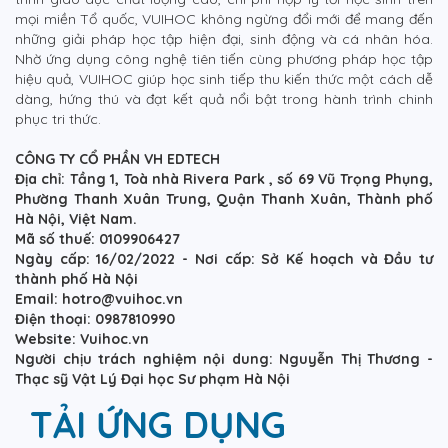
mọi miền Tổ quốc, VUIHOC không ngừng đổi mới để mang đến
những giải pháp học tập hiện đại, sinh động và cá nhân hóa.
Nhờ ứng dụng công nghệ tiên tiến cùng phương pháp học tập
hiệu quả, VUIHOC giúp học sinh tiếp thu kiến thức một cách dễ
dàng, hứng thú và đạt kết quả nổi bật trong hành trình chinh
phục tri thức.
CÔNG TY CỔ PHẦN VH EDTECH
Địa chỉ: Tầng 1, Toà nhà Rivera Park , số 69 Vũ Trọng Phụng,
Phường Thanh Xuân Trung, Quận Thanh Xuân, Thành phố
Hà Nội, Việt Nam.
Mã số thuế: 0109906427
Ngày cấp: 16/02/2022 - Nơi cấp: Sở Kế hoạch và Đầu tư
thành phố Hà Nội
Email: hotro@vuihoc.vn
Điện thoại: 0987810990
Website: Vuihoc.vn
Người chịu trách nghiệm nội dung: Nguyễn Thị Thương -
Thạc sỹ Vật Lý Đại học Sư phạm Hà Nội
TẢI ỨNG DỤNG