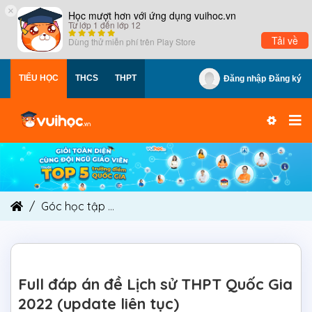
×
Học mượt hơn với ứng dụng vuihoc.vn
Từ lớp 1 đến lớp 12
Tải về
Dùng thử miễn phí trên
Play Store
TIỂU HỌC
THCS
THPT
Đăng nhập
Đăng ký
Góc học tập
Full đáp án đề Lịch sử THPT Quốc G
Full đáp án đề Lịch sử THPT Quốc Gia
2022 (update liên tục)