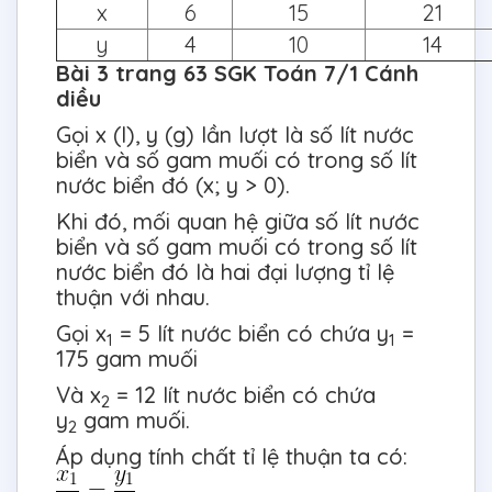
x
6
15
21
y
4
10
14
Bài 3 trang 63 SGK Toán 7/1 Cánh
diều
Gọi x (l), y (g) lần lượt là số lít nước
biển và số gam muối có trong số lít
nước biển đó (x; y > 0).
Khi đó, mối quan hệ giữa số lít nước
biển và số gam muối có trong số lít
nước biển đó là hai đại lượng tỉ lệ
thuận với nhau.
Gọi x
= 5 lít nước biển có chứa y
=
1
1
175 gam muối
Và x
= 12 lít nước biển có chứa
2
y
gam muối.
2
Áp dụng tính chất tỉ lệ thuận ta có: