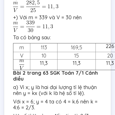
+) Với m = 339 và V = 30 nên
Ta có bảng sau:
226
m
113
169,5
V
10
15
20
11,3
11,3
11,3
Bài 2 trang 63 SGK Toán 7/1 Cánh
diều
a) Vì x; y là hai đại lượng tỉ lệ thuận
nên y = kx (với k là hệ số tỉ lệ).
Với x = 6; y = 4 ta có 4 = k.6 nên k =
4:6 = 2/3.