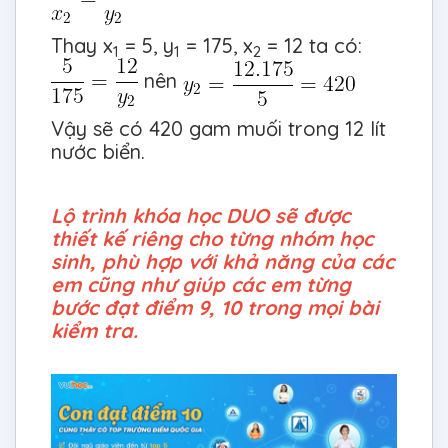
Thay x
= 5, y
= 175, x
= 12 ta có:
1
1
2
nên
Vậy sẽ có 420 gam muối trong 12 lít
nước biển.
Lộ trình khóa học DUO sẽ được
thiết kế riêng cho từng nhóm học
sinh, phù hợp với khả năng của các
em cũng như giúp các em từng
bước đạt điểm 9, 10 trong mọi bài
kiểm tra.