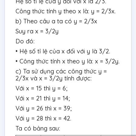
Hệ số tỉ lệ của y đối với x là 2/3.
Công thức tính y theo x là: y = 2/3x.
b) Theo câu a ta có y = 2/3x
Suy ra x = 3/2y
Do đó:
• Hệ số tỉ lệ của x đối với y là 3/2.
• Công thức tính x theo y là: x = 3/2y.
c) Ta sử dụng các công thức y =
2/3x và x = 3/2y tính được:
Với x = 15 thì y = 6;
Với x = 21 thì y = 14;
Với y = 26 thì x = 39;
Với y = 28 thì x = 42.
Ta có bảng sau: