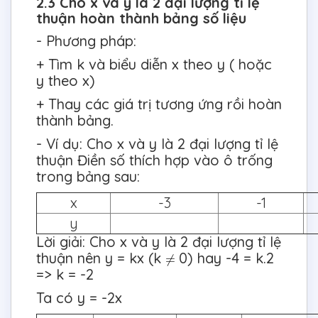
2.3 Cho x và y là 2 đại lượng tỉ lệ
thuận hoàn thành bảng số liệu
- Phương pháp:
+ Tìm k và biểu diễn x theo y ( hoặc
y theo x)
+ Thay các giá trị tương ứng rồi hoàn
thành bảng.
- Ví dụ: Cho x và y là 2 đại lượng tỉ lệ
thuận Điền số thích hợp vào ô trống
trong bảng sau:
x
-3
-1
y
Lời giải: Cho x và y là 2 đại lượng tỉ lệ
thuận nên y = kx (k
0) hay -4 = k.2
=> k = -2
Ta có y = -2x