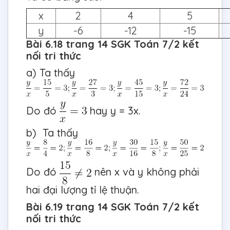
x
2
4
5
y
-6
-12
-15
Bài 6.18 trang 14 SGK Toán 7/2 kết
nối tri thức
a) Ta thấy
Do đó
hay y = 3x.
b) Ta thấy
Do đó
nên x và y không phải
hai đại lượng tỉ lệ thuận.
Bài 6.19 trang 14 SGK Toán 7/2 kết
nối tri thức