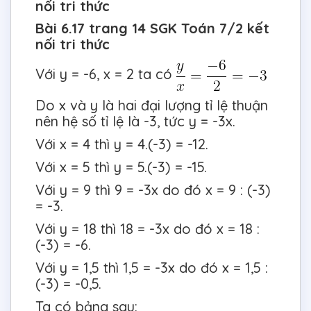
nối tri thức
Bài 6.17 trang 14 SGK Toán 7/2 kết
nối tri thức
Với y = -6, x = 2 ta có
Do x và y là hai đại lượng tỉ lệ thuận
nên hệ số tỉ lệ là -3, tức y = -3x.
Với x = 4 thì y = 4.(-3) = -12.
Với x = 5 thì y = 5.(-3) = -15.
Với y = 9 thì 9 = -3x do đó x = 9 : (-3)
= -3.
Với y = 18 thì 18 = -3x do đó x = 18 :
(-3) = -6.
Với y = 1,5 thì 1,5 = -3x do đó x = 1,5 :
(-3) = -0,5.
Ta có bảng sau: