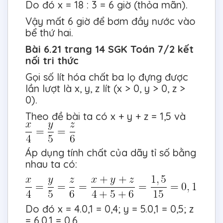
Do đó x = 18 : 3 = 6 giờ (thỏa mãn).
Vậy mất 6 giờ để bơm đầy nước vào
bể thứ hai.
Bài 6.21 trang 14 SGK Toán 7/2 kết
nối tri thức
Gọi số lít hóa chất ba lọ đựng được
lần lượt là x, y, z lít (x > 0, y > 0, z >
0).
Theo đề bài ta có x + y + z = 1,5 và
Áp dụng tính chất của dãy tỉ số bằng
nhau ta có:
Do đó x = 4.0,1 = 0,4; y = 5.0,1 = 0,5; z
= 6.0,1 = 0,6.