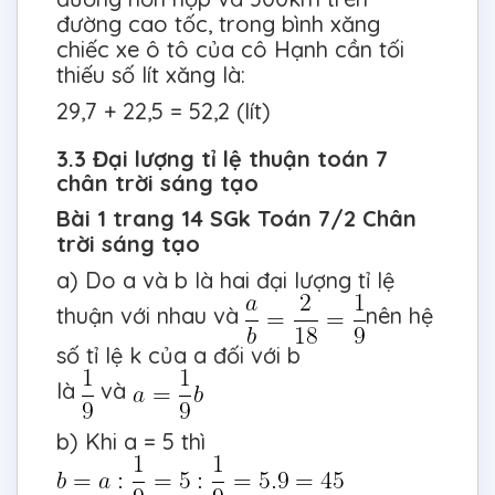
đường cao tốc, trong bình xăng
chiếc xe ô tô của cô Hạnh cần tối
thiếu số lít xăng là:
29,7 + 22,5 = 52,2 (lít)
3.3 Đại lượng tỉ lệ thuận toán 7
chân trời sáng tạo
Bài 1 trang 14 SGk Toán 7/2 Chân
trời sáng tạo
a) Do a và b là hai đại lượng tỉ lệ
thuận với nhau và
nên hệ
số tỉ lệ k của a đối với b
là
và
b) Khi a = 5 thì