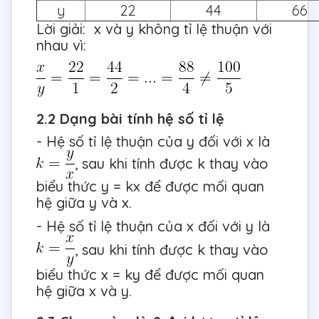
y
22
44
66
Lời giải: x và y không tỉ lệ thuận với
nhau vì:
2.2 Dạng bài tính hệ số tỉ lệ
- Hệ số tỉ lệ thuận của y đối với x là
, sau khi tính được k thay vào
biểu thức y = kx để được mối quan
hệ giữa y và x.
- Hệ số tỉ lệ thuận của x đối với y là
, sau khi tính được k thay vào
biểu thức x = ky để được mối quan
hệ giữa x và y.