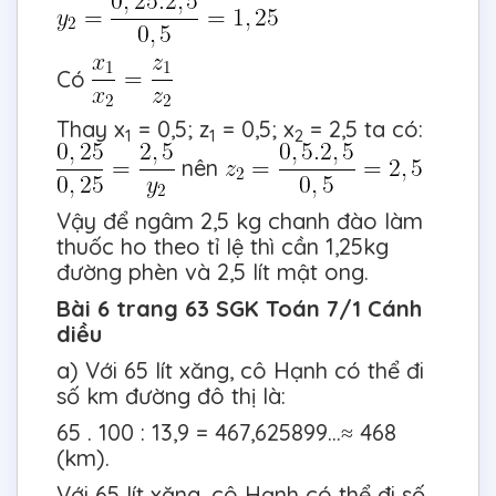
Có
Thay x
= 0,5; z
= 0,5; x
= 2,5 ta có:
1
1
2
nên
Vậy để ngâm 2,5 kg chanh đào làm
thuốc ho theo tỉ lệ thì cần 1,25kg
đường phèn và 2,5 lít mật ong.
Bài 6 trang 63 SGK Toán 7/1 Cánh
diều
a) Với 65 lít xăng, cô Hạnh có thể đi
số km đường đô thị là:
65 . 100 : 13,9 = 467,625899…≈ 468
(km).
Với 65 lít xăng, cô Hạnh có thể đi số