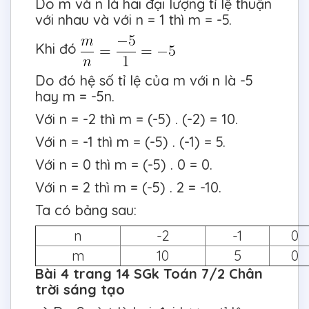
Do m và n là hai đại lượng tỉ lệ thuận
với nhau và với n = 1 thì m = -5.
Khi đó
Do đó hệ số tỉ lệ của m với n là -5
hay m = -5n.
Với n = -2 thì m = (-5) . (-2) = 10.
Với n = -1 thì m = (-5) . (-1) = 5.
Với n = 0 thì m = (-5) . 0 = 0.
Với n = 2 thì m = (-5) . 2 = -10.
Ta có bảng sau:
n
-2
-1
0
m
10
5
0
Bài 4 trang 14 SGk Toán 7/2 Chân
trời sáng tạo