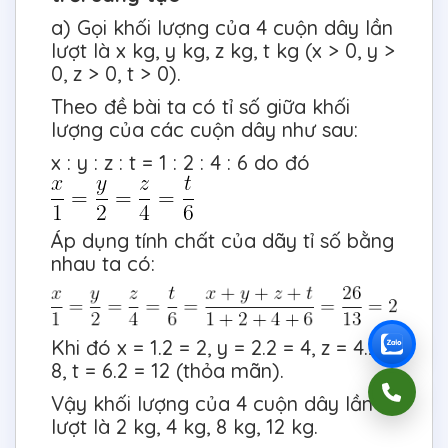
a) Gọi khối lượng của 4 cuộn dây lần
lượt là x kg, y kg, z kg, t kg (x > 0, y >
0, z > 0, t > 0).
Theo đề bài ta có tỉ số giữa khối
lượng của các cuộn dây như sau:
x : y : z : t = 1 : 2 : 4 : 6 do đó
Áp dụng tính chất của dãy tỉ số bằng
nhau ta có:
Khi đó x = 1.2 = 2, y = 2.2 = 4, z = 4.2 =
8, t = 6.2 = 12 (thỏa mãn).
Vậy khối lượng của 4 cuộn dây lần
lượt là 2 kg, 4 kg, 8 kg, 12 kg.