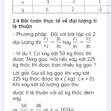
x
-3
-1
1
y
6
2
-2
2.4 Bài toán thực tế về đại lượng tỉ
lệ thuận
- Phương pháp: Đối với bài tập có 2
đại lượng thì:
hay
- Ví dụ 1: Cứ xay sát 50 kg thóc thì
được 36kg gạo. Hỏi nếu xay xát 225
kg thóc thì được bao nhiêu kg gạo ?
Lời giải: Gọi số kg gạo khi xay xát
225 kg thóc được là x ( kg) ( x > 0).
Khi xay xát số lượng gạo thu
được tỉ lệ thuận với số kg thóc đem
xay.