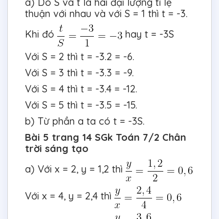
a) Do S và t là hai đại lượng tỉ lệ
thuận với nhau và với S = 1 thì t = -3.
Khi đó
hay t = -3S
Với S = 2 thì t = -3.2 = -6.
Với S = 3 thì t = -3.3 = -9.
Với S = 4 thì t = -3.4 = -12.
Với S = 5 thì t = -3.5 = -15.
b) Từ phần a ta có t = -3S.
Bài 5 trang 14 SGk Toán 7/2 Chân
trời sáng tạo
a) Với x = 2, y = 1,2 thì
Với x = 4, y = 2,4 thì