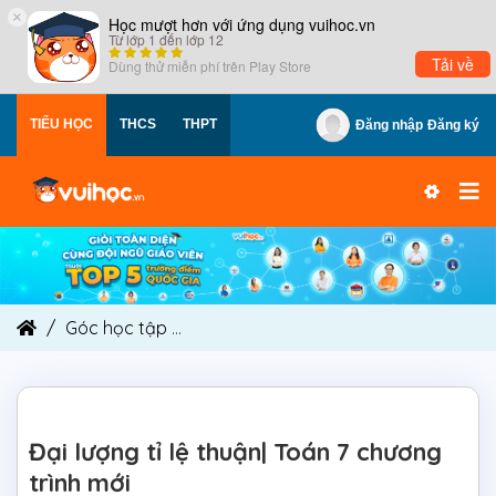
×
Học mượt hơn với ứng dụng vuihoc.vn
Từ lớp 1 đến lớp 12
Tải về
Dùng thử miễn phí trên
Play Store
TIỂU HỌC
THCS
THPT
Đăng nhập
Đăng ký
Góc học tập
Đại lượng tỉ lệ thuận| Toán 7 chương
Đại lượng tỉ lệ thuận| Toán 7 chương
trình mới