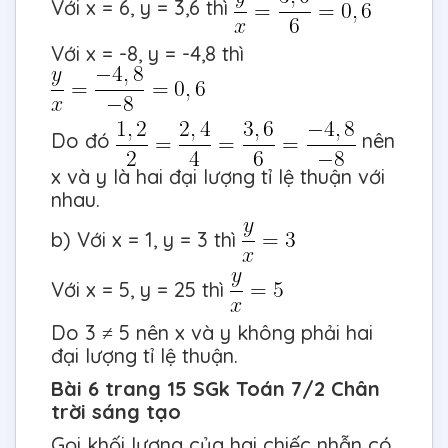
Với x = 6, y = 3,6 thì
Với x = -8, y = -4,8 thì
Do đó
nên
x và y là hai đại lượng tỉ lệ thuận với
nhau.
b) Với x = 1, y = 3 thì
Với x = 5, y = 25 thì
Do 3 ≠ 5 nên x và y không phải hai
đại lượng tỉ lệ thuận.
Bài 6 trang 15 SGk Toán 7/2 Chân
trời sáng tạo
Gọi khối lượng của hai chiếc nhẫn có