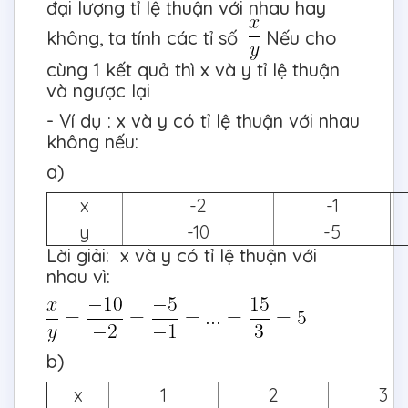
đại lượng tỉ lệ thuận với nhau hay
không, ta tính các tỉ số
Nếu cho
cùng 1 kết quả thì x và y tỉ lệ thuận
và ngược lại
- Ví dụ : x và y có tỉ lệ thuận với nhau
không nếu:
a)
x
-2
-1
y
-10
-5
Lời giải: x và y có tỉ lệ thuận với
nhau vì:
b)
x
1
2
3