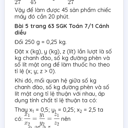
Vậy để làm được 45 sản phẩm chiếc
máy đó cần 20 phút.
Bài 5 trang 63 SGK Toán 7/1 Cánh
diều
Đổi 250 g = 0,25 kg.
Đặt x (kg), y (kg), z (lít) lần lượt là số
kg chanh đào, số kg đường phèn và
số lít mật ong để làm thuốc ho theo
tỉ lệ (x; y; z > 0).
Khi đó, mối quan hệ giữa số kg
chanh đào, số kg đường phèn và số
lít mật ong tỉ lệ thuận với nhau, áp
dụng tính chất tỉ lệ thuận ta có:
Thay x
= 0,5; y
= 0,25; x
= 2,5 ta
1
1
2
có:
nên