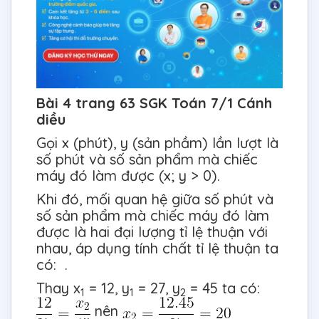
Bài 4 trang 63 SGK Toán 7/1 Cánh
diều
Gọi x (phút), y (sản phầm) lần lượt là
số phút và số sản phẩm mà chiếc
máy đó làm được (x; y > 0).
Khi đó, mối quan hệ giữa số phút và
số sản phẩm mà chiếc máy đó làm
được là hai đại lượng tỉ lệ thuận với
nhau, áp dụng tính chất tỉ lệ thuận ta
có: .
Thay x
= 12, y
= 27, y
= 45 ta có:
1
1
2
nên