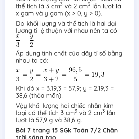
3
3
thể tích là 3 cm
và 2 cm
lần lượt là
x gam và y gam (x > 0, y > 0).
Do khối lượng và thể tích là hai đại
lượng tỉ lệ thuận với nhau nên ta có
.
Áp dụng tính chất của dãy tỉ số bằng
nhau ta có:
Khi đó x = 3.19,3 = 57,9; y = 2.19,3 =
38,6 (thỏa mãn).
Vậy khối lượng hai chiếc nhẫn kim
3
3
loại có thể tích 3 cm
và 2 cm
lần
lượt là 57,9 g và 38,6 g.
Bài 7 trang 15 SGk Toán 7/2 Chân
trời sáng tạo