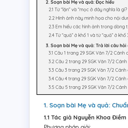
2. Soạn bài Mẹ và quả: Đọc hiểu
2.1 Từ “lặn” và “mọc ở đây nghĩa là gì?
2.2 Hình ảnh này minh họa cho nội du
2.3 Em hiểu các hình ảnh trong dòng t
2.4 Từ “quả” ở khổ 1 và từ “quả” ở khổ
3. Soạn bài Mẹ và quả: Trả lời câu hỏi 
3.1 Câu 1 trang 29 SGK Văn 7/2 Cánh d
3.2 Câu 2 trang 29 SGK Văn 7/2 Cánh 
3.3 Câu 3 trang 29 SGK Văn 7/2 Cánh 
3.4 Câu 4 trang 29 SGK Văn 7/2 Cánh 
3.5 Câu 5 trang 29 SGK Văn 7/2 Cánh 
1. Soạn bài Mẹ và quả: Chuẩ
1.1 Tác giả Nguyễn Khoa Điềm
Phương pháp giải: