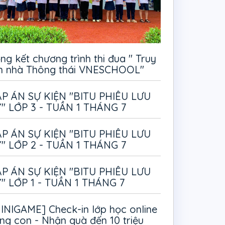
ng kết chương trình thi đua " Truy
m nhà Thông thái VNESCHOOL"
P ÁN SỰ KIỆN "BITU PHIÊU LƯU
" LỚP 3 - TUẦN 1 THÁNG 7
P ÁN SỰ KIỆN "BITU PHIÊU LƯU
" LỚP 2 - TUẦN 1 THÁNG 7
P ÁN SỰ KIỆN "BITU PHIÊU LƯU
" LỚP 1 - TUẦN 1 THÁNG 7
INIGAME] Check-in lớp học online
ng con - Nhận quà đến 10 triệu