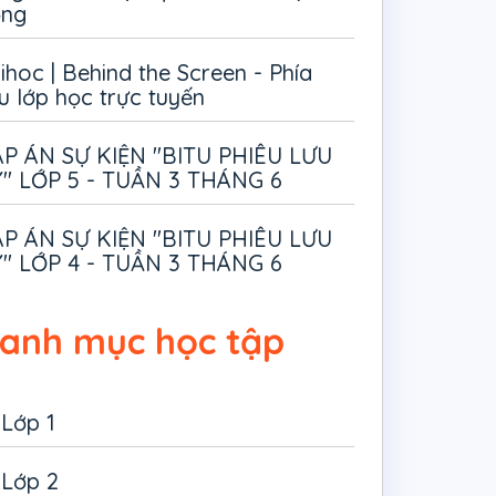
ồng
ihoc | Behind the Screen - Phía
u lớp học trực tuyến
P ÁN SỰ KIỆN "BITU PHIÊU LƯU
" LỚP 5 - TUẦN 3 THÁNG 6
P ÁN SỰ KIỆN "BITU PHIÊU LƯU
" LỚP 4 - TUẦN 3 THÁNG 6
anh mục học tập
Lớp 1
Lớp 2