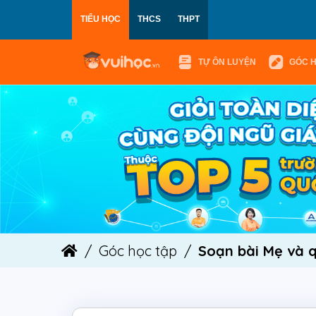
TIỂU HỌC
THCS
THPT
TỰ ÔN LUYỆN
GÓC 
Góc học tập
Soạn bài Mẹ và q