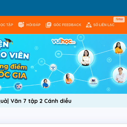
w
e
N
HỌC TẬP
HỎI ĐÁP
GÓC FEEDBACK
SỔ LIÊN LẠC
uả| Văn 7 tập 2 Cánh diều