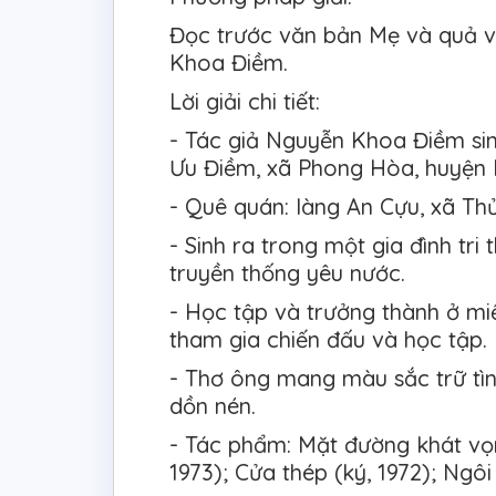
Đọc trước văn bản Mẹ và quả và
Khoa Điềm.
Lời giải chi tiết:
- Tác giả Nguyễn Khoa Điềm sin
Ưu Điềm, xã Phong Hòa, huyện 
- Quê quán: làng An Cựu, xã Th
- Sinh ra trong một gia đình tri
truyền thống yêu nước.
- Học tập và trưởng thành ở m
tham gia chiến đấu và học tập.
- Thơ ông mang màu sắc trữ tình
dồn nén.
- Tác phẩm: Mặt đường khát vọng
1973); Cửa thép (ký, 1972); Ngô