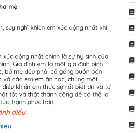
 cha mẹ
m, suy nghĩ khiến em xúc động nhất khi
 xúc động nhất chính là sự hy sinh của
nh. Gia đình em là một gia đình bình
ác, bố mẹ đều phải cố gắng buôn bán
em và các em em ăn học, chúng một
điều khiến em thực sự rất biết ơn và tự
hật tốt và thật thành công để có thể lo
túc, hạnh phúc hơn.
ánh diều
hiểu