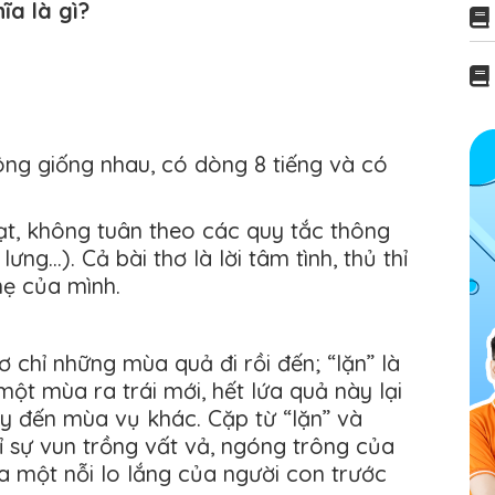
ĩa là gì?
ông giống nhau, có dòng 8 tiếng và có
oạt, không tuân theo các quy tắc thông
ng...). Cả bài thơ là lời tâm tình, thủ thỉ
mẹ của mình.
ơ chỉ những mùa quả đi rồi đến; “lặn” là
ột mùa ra trái mới, hết lứa quả này lại
y đến mùa vụ khác. Cặp từ “lặn” và
 sự vun trồng vất vả, ngóng trông của
 một nỗi lo lắng của người con trước