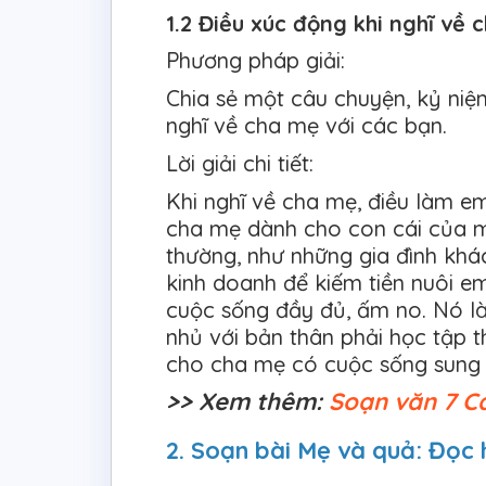
1.2 Điều xúc động khi nghĩ về
Phương pháp giải:
Chia sẻ một câu chuyện, kỷ niệ
nghĩ về cha mẹ với các bạn.
Lời giải chi tiết:
Khi nghĩ về cha mẹ, điều làm em
cha mẹ dành cho con cái của mì
thường, như những gia đình kh
kinh doanh để kiếm tiền nuôi 
cuộc sống đầy đủ, ấm no. Nó là 
nhủ với bản thân phải học tập t
cho cha mẹ có cuộc sống sung 
>> Xem thêm:
Soạn văn 7 C
2. Soạn bài Mẹ và quả: Đọc 