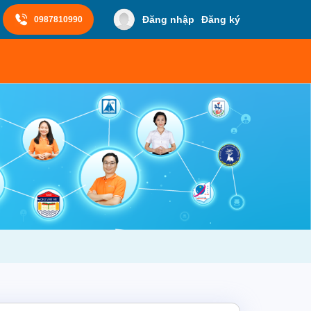
Đăng nhập
Đăng ký
0987810990