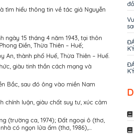
đ
 tìm hiểu thông tin về tác giả Nguyễn
Vu
sa
h ngày 15 tháng 4 năm 1943, tại thôn
ĐÁ
Phong Điền, Thừa Thiên – Huế;
KÝ
ủy An, thành phố Huế, Thừa Thiên – Huế.
ĐÁ
 thức, giàu tinh thần cách mạng và
KÝ
iền Bắc, sau đó ông vào miền Nam
D
 chính luận, giàu chất suy tư, xúc cảm
 (trường ca, 1974); Đất ngoại ô (thơ,
i nhà có ngọn lửa ấm (thơ, 1986),…