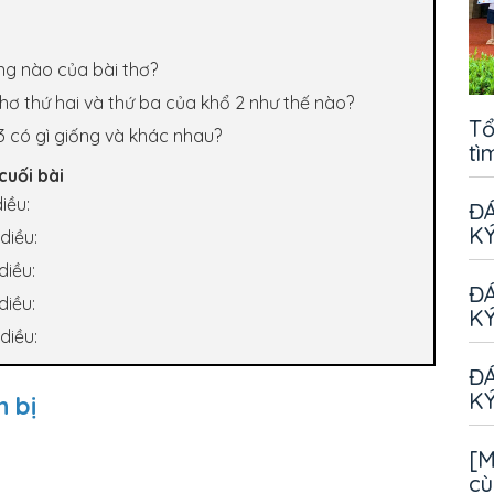
ng nào của bài thơ?
hơ thứ hai và thứ ba của khổ 2 như thế nào?
Tổ
 3 có gì giống và khác nhau?
tì
cuối bài
iều:
ĐÁ
KÝ
diều:
diều:
ĐÁ
diều:
KÝ
diều:
ĐÁ
KÝ
n bị
[M
cù