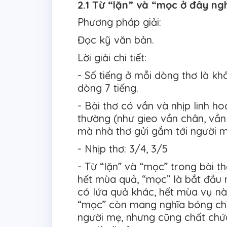
2.1 Từ “lặn” và “mọc ở đây ngh
Phương pháp giải:
Đọc kỹ văn bản.
Lời giải chi tiết:
- Số tiếng ở mỗi dòng thơ là kh
dòng 7 tiếng.
- Bài thơ có vần và nhịp linh h
thường (như gieo vần chân, vần lư
mà nhà thơ gửi gắm tới người 
- Nhịp thơ: 3/4, 3/5
- Từ “lặn” và “mọc” trong bài th
hết mùa quả, “mọc” là bắt đầu m
có lứa quả khác, hết mùa vụ nà
“mọc” còn mang nghĩa bóng chỉ
người mẹ, nhưng cũng chất chứa