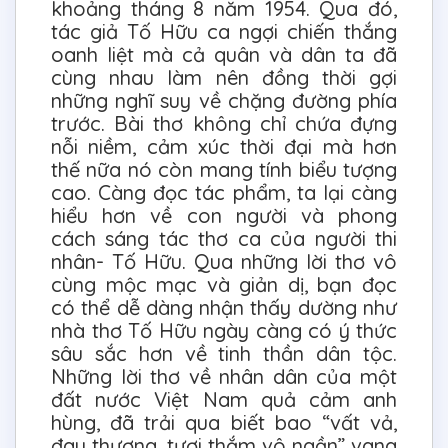
khoảng tháng 8 năm 1954. Qua đó,
tác giả Tố Hữu ca ngợi chiến thắng
oanh liệt mà cả quân và dân ta đã
cùng nhau làm nên đồng thời gợi
những nghĩ suy về chặng đường phía
trước. Bài thơ không chỉ chứa đựng
nỗi niềm, cảm xúc thời đại mà hơn
thế nữa nó còn mang tính biểu tượng
cao. Càng đọc tác phẩm, ta lại càng
hiểu hơn về con người và phong
cách sáng tác thơ ca của người thi
nhân- Tố Hữu. Qua những lời thơ vô
cùng mộc mạc và giản dị, bạn đọc
có thể dễ dàng nhận thấy dường như
nhà thơ Tố Hữu ngày càng có ý thức
sâu sắc hơn về tinh thần dân tộc.
Những lời thơ về nhân dân của một
đất nước Việt Nam quả cảm anh
hùng, đã trải qua biết bao “vất vả,
đau thương, tươi thắm vô ngần” vang