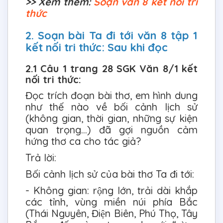
>> Xem thêm:
Soạn văn 8 kết nối tri
thức
2. Soạn bài Ta đi tới văn 8 tập 1
kết nối tri thức: Sau khi đọc
2.1 Câu 1 trang 28 SGK Văn 8/1 kết
nối tri thức:
Đọc trích đoạn bài thơ, em hình dung
như thế nào về bối cảnh lịch sử
(không gian, thời gian, những sự kiện
quan trọng…) đã gợi nguồn cảm
hứng thơ ca cho tác giả?
Trả lời:
Bối cảnh lịch sử của bài thơ Ta đi tới:
- Không gian: rộng lớn, trải dài khắp
các tỉnh, vùng miền núi phía Bắc
(Thái Nguyên, Điện Biên, Phú Thọ, Tây