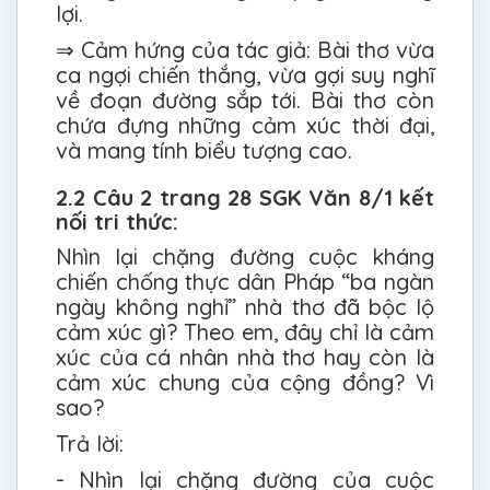
lợi.
⇒ Cảm hứng của tác giả: Bài thơ vừa
ca ngợi chiến thắng, vừa gợi suy nghĩ
về đoạn đường sắp tới. Bài thơ còn
chứa đựng những cảm xúc thời đại,
và mang tính biểu tượng cao.
2.2 Câu 2 trang 28 SGK Văn 8/1 kết
nối tri thức:
Nhìn lại chặng đường cuộc kháng
chiến chống thực dân Pháp “ba ngàn
ngày không nghỉ” nhà thơ đã bộc lộ
cảm xúc gì? Theo em, đây chỉ là cảm
xúc của cá nhân nhà thơ hay còn là
cảm xúc chung của cộng đồng? Vì
sao?
Trả lời:
- Nhìn lại chặng đường của cuộc