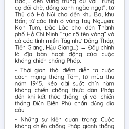
Bắc,… đến vùng trung du với “rừng
cọ đồi chè, đồng xanh ngào ngạt”; từ
Thủ đô Hà Nội cho đến khu Ba, khu
Bốn; từ các tỉnh ở vùng Tây Nguyên:
Kon Tum, Đắc Lắc cho đến Thành
phố Hồ Chí Minh “rực rỡ tên vàng” và
cả các tỉnh miền Tây như Đồng Tháp,
Tiền Giang, Hậu Giang…) → Đây chính
là địa bàn hoạt động của cuộc
kháng chiến chống Pháp.
- Thời gian: thời điểm diễn ra cuộc
cách mạng tháng Tám, từ mùa thu
năm 1945, kéo dài suốt chín năm
kháng chiến chống thực dân Pháp
đến khi kết thúc thắng lợi với chiến
thắng Điện Biên Phủ chấn động địa
cầu.
- Những sự kiện quan trọng: Cuộc
kháng chiến chống Pháp giành thắng