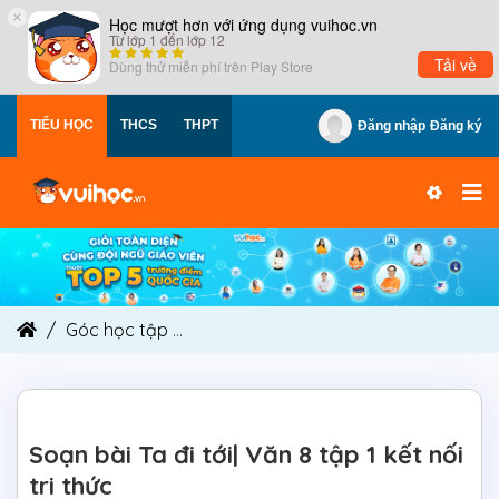
×
Học mượt hơn với ứng dụng vuihoc.vn
Từ lớp 1 đến lớp 12
Tải về
Dùng thử miễn phí trên
Play Store
TIỂU HỌC
THCS
THPT
Đăng nhập
Đăng ký
Góc học tập
Soạn bài Ta đi tới| Văn 8 tập 1 kết nố
Soạn bài Ta đi tới| Văn 8 tập 1 kết nối
tri thức