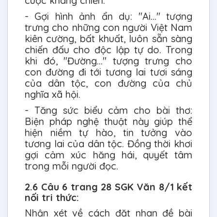
cuộc kháng chiến.
- Gợi hình ảnh ẩn dụ: "Ai..." tượng
trưng cho những con người Việt Nam
kiên cường, bất khuất, luôn sẵn sàng
chiến đấu cho độc lập tự do. Trong
khi đó, "Đường..." tượng trưng cho
con đường đi tới tương lai tươi sáng
của dân tộc, con đường của chủ
nghĩa xã hội.
- Tăng sức biểu cảm cho bài thơ:
Biện pháp nghệ thuật này giúp thể
hiện niềm tự hào, tin tưởng vào
tương lai của dân tộc. Đồng thời khơi
gợi cảm xúc hăng hái, quyết tâm
trong mỗi người đọc.
2.6 Câu 6 trang 28 SGK Văn 8/1 kết
nối tri thức:
Nhận xét về cách đặt nhan đề bài