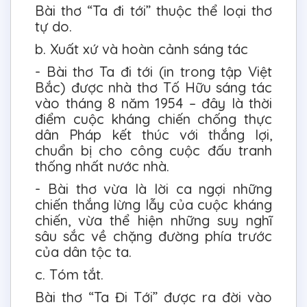
Bài thơ “Ta đi tới” thuộc thể loại thơ
tự do.
b. Xuất xứ và hoàn cảnh sáng tác
- Bài thơ Ta đi tới (in trong tập Việt
Bắc) được nhà thơ Tố Hữu sáng tác
vào tháng 8 năm 1954 – đây là thời
điểm cuộc kháng chiến chống thực
dân Pháp kết thúc với thắng lợi,
chuẩn bị cho công cuộc đấu tranh
thống nhất nước nhà.
- Bài thơ vừa là lời ca ngợi những
chiến thắng lừng lẫy của cuộc kháng
chiến, vừa thể hiện những suy nghĩ
sâu sắc về chặng đường phía trước
của dân tộc ta.
c. Tóm tắt.
Bài thơ “Ta Đi Tới” được ra đời vào