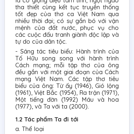
là có giọng điệu tâm tình, ngọt ngào
tha thiết cùng kết tục truyền thống
tốt đẹp của thơ ca Việt Nam qua
nhiều thời đại; có sự gắn bó với vận
mệnh của đất nước, phục vụ cho
các cuộc đấu tranh giành độc lập và
tự do của dân tộc.
- Sáng tác tiêu biểu: Hành trình của
Tố Hữu song song với hành trình
Cách mạng; mỗi tập thơ của ông
đều gắn với một giai đoạn của Cách
mạng Việt Nam. Các tập thơ tiêu
biểu của ông: Từ ấy (1946), Gió lộng
(1961), Việt Bắc (1954), Ra trận (1971),
Một tiếng đờn (1992) Máu và hoa
(1977), và Ta với ta (2000).
1.2 Tác phẩm Ta đi tới
a. Thể loại