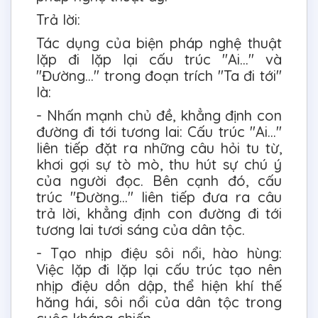
Trả lời:
Tác dụng của biện pháp nghệ thuật
lặp đi lặp lại cấu trúc "Ai..." và
"Đường..." trong đoạn trích "Ta đi tới"
là:
- Nhấn mạnh chủ đề, khẳng định con
đường đi tới tương lai: Cấu trúc "Ai..."
liên tiếp đặt ra những câu hỏi tu từ,
khơi gợi sự tò mò, thu hút sự chú ý
của người đọc. Bên cạnh đó, cấu
trúc "Đường..." liên tiếp đưa ra câu
trả lời, khẳng định con đường đi tới
tương lai tươi sáng của dân tộc.
- Tạo nhịp điệu sôi nổi, hào hùng:
Việc lặp đi lặp lại cấu trúc tạo nên
nhịp điệu dồn dập, thể hiện khí thế
hăng hái, sôi nổi của dân tộc trong