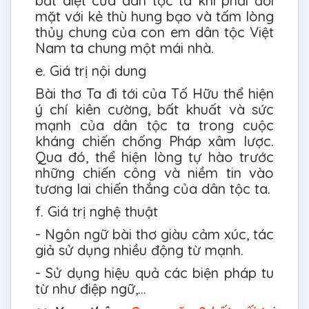
bất diệt của dân tộc ta khi phải đối
mặt với kẻ thù hung bạo và tấm lòng
thủy chung của con em dân tộc Việt
Nam ta chung một mái nhà.
e. Giá trị nội dung
Bài thơ Ta đi tới của Tố Hữu thể hiện
ý chí kiên cường, bất khuất và sức
mạnh của dân tộc ta trong cuộc
kháng chiến chống Pháp xâm lược.
Qua đó, thể hiện lòng tự hào trước
những chiến công và niềm tin vào
tương lai chiến thắng của dân tộc ta.
f. Giá trị nghệ thuật
- Ngôn ngữ bài thơ giàu cảm xúc, tác
giả sử dụng nhiều động từ mạnh.
- Sử dụng hiệu quả các biện pháp tu
từ như điệp ngữ,…