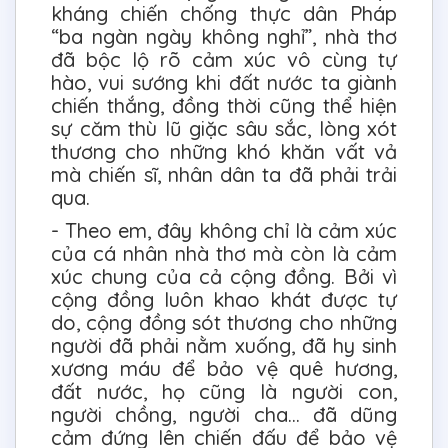
kháng chiến chống thực dân Pháp
“ba ngàn ngày không nghỉ”, nhà thơ
đã bộc lộ rõ cảm xúc vô cùng tự
hào, vui sướng khi đất nước ta giành
chiến thắng, đồng thời cũng thể hiện
sự căm thù lũ giặc sâu sắc, lòng xót
thương cho những khó khăn vất vả
mà chiến sĩ, nhân dân ta đã phải trải
qua.
- Theo em, đây không chỉ là cảm xúc
của cá nhân nhà thơ mà còn là cảm
xúc chung của cả cộng đồng. Bởi vì
cộng đồng luôn khao khát được tự
do, cộng đồng sót thương cho những
người đã phải nằm xuống, đã hy sinh
xương máu để bảo vệ quê hương,
đất nước, họ cũng là người con,
người chồng, người cha… đã dũng
cảm đứng lên chiến đấu để bảo vệ