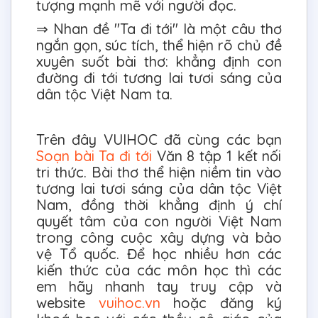
tượng mạnh mẽ với người đọc.
⇒ Nhan đề "Ta đi tới" là một câu thơ
ngắn gọn, súc tích, thể hiện rõ chủ đề
xuyên suốt bài thơ: khẳng định con
đường đi tới tương lai tươi sáng của
dân tộc Việt Nam ta.
Trên đây VUIHOC đã cùng các bạn
Soạn bài Ta đi tới
Văn 8 tập 1 kết nối
tri thức. Bài thơ thể hiện niềm tin vào
tương lai tươi sáng của dân tộc Việt
Nam, đồng thời khẳng định ý chí
quyết tâm của con người Việt Nam
trong công cuộc xây dựng và bảo
vệ Tổ quốc. Để học nhiều hơn các
kiến thức của các môn học thì các
em hãy nhanh tay truy cập và
website
vuihoc.vn
hoặc đăng ký