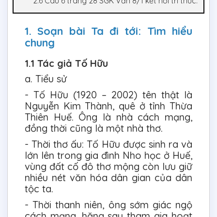
2.6 Câu 6 trang 28 SGK Văn 8/1 kết nối tri thức:
1. Soạn bài Ta đi tới: Tìm hiểu
chung
1.1 Tác giả Tố Hữu
a. Tiểu sử
- Tố Hữu (1920 – 2002) tên thật là
Nguyễn Kim Thành, quê ở tỉnh Thừa
Thiên Huế. Ông là nhà cách mạng,
đồng thời cũng là một nhà thơ.
- Thời thơ ấu: Tố Hữu được sinh ra và
lớn lên trong gia đình Nho học ở Huế,
vùng đất cố đô thơ mộng còn lưu giữ
nhiều nét văn hóa dân gian của dân
tộc ta.
- Thời thanh niên, ông sớm giác ngộ
cách mạng, hăng say tham gia hoạt