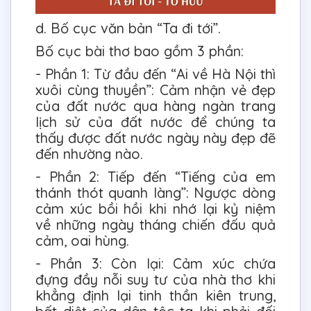
d. Bố cục văn bản “Ta đi tới”.
Bố cục bài thơ bao gồm 3 phần:
- Phần 1: Từ đầu đến “Ai về Hà Nội thì
xuôi cùng thuyền”: Cảm nhận vẻ đẹp
của đất nước qua hàng ngàn trang
lịch sử của đất nước để chúng ta
thấy được đất nước ngày này đẹp đẽ
đến nhường nào.
- Phần 2: Tiếp đến “Tiếng của em
thánh thót quanh làng”: Ngược dòng
cảm xúc bồi hồi khi nhớ lại kỷ niệm
về những ngày tháng chiến đấu quả
cảm, oai hùng.
- Phần 3: Còn lại: Cảm xúc chứa
đựng đầy nỗi suy tư của nhà thơ khi
khẳng định lại tinh thần kiên trung,