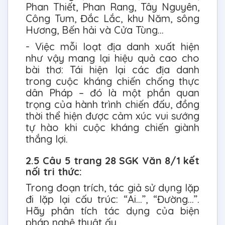
Phan Thiết, Phan Rang, Tây Nguyên,
Công Tum, Đắc Lắc, khu Năm, sông
Hương, Bến hải và Cửa Tùng...
- Việc mỗi loạt địa danh xuất hiện
như vậy mang lại hiệu quả cao cho
bài thơ: Tái hiện lại các địa danh
trong cuộc kháng chiến chống thực
dân Pháp – đó là một phần quan
trọng của hành trình chiến đấu, đồng
thời thể hiện được cảm xúc vui sướng
tự hào khi cuộc kháng chiến giành
thắng lợi.
2.5 Câu 5 trang 28 SGK Văn 8/1 kết
nối tri thức:
Trong đoạn trích, tác giả sử dụng lặp
đi lặp lại cấu trúc: “Ai…”, “Đường…”.
Hãy phân tích tác dụng của biện
pháp nghệ thuật ấy.