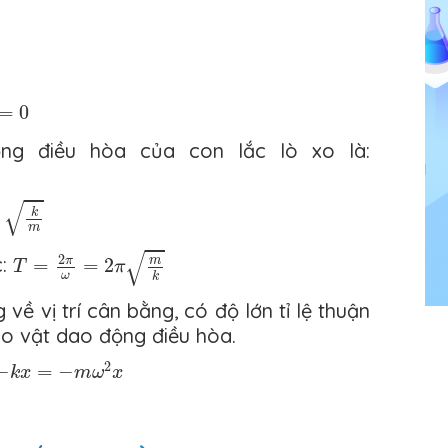
0
=
0
ng điều hòa của con lắc lò xo là:
m
√
k
m
T
=
2
π
ω
=
2
π
m
k
√
2
c:
m
π
=
=
2
T
π
ω
k
về vị trí cân bằng, có độ lớn tỉ lệ thuận
cho vật dao động điều hòa.
x
=
−
m
ω
2
x
2
−
=
−
k
x
m
ω
x