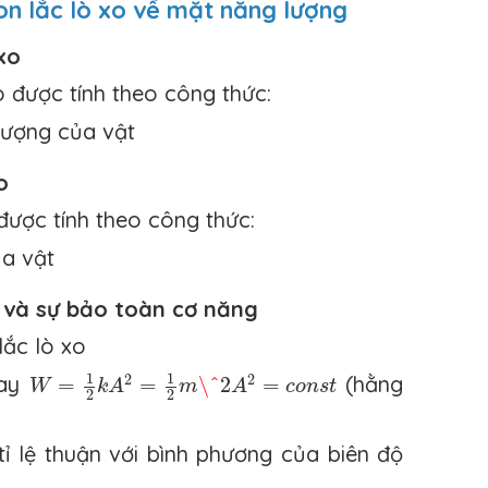
on lắc lò xo về mặt năng lượng
xo
 được tính theo công thức:
lượng của vật
o
được tính theo công thức:
ủa vật
o và sự bảo toàn cơ năng
lắc lò xo
W
=
1
2
k
A
2
=
1
2
m
\^
2
A
2
=
c
o
n
s
t
1
1
2
2
ay
(hằng
=
=
\^
2
=
W
k
A
m
A
c
o
n
s
t
2
2
ỉ lệ thuận với bình phương của biên độ