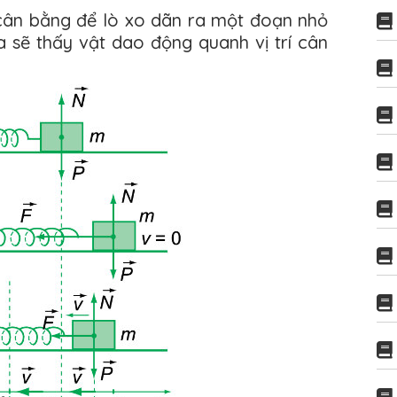
rí cân bằng để lò xo dãn ra một đoạn nhỏ
ta sẽ thấy vật dao động quanh vị trí cân