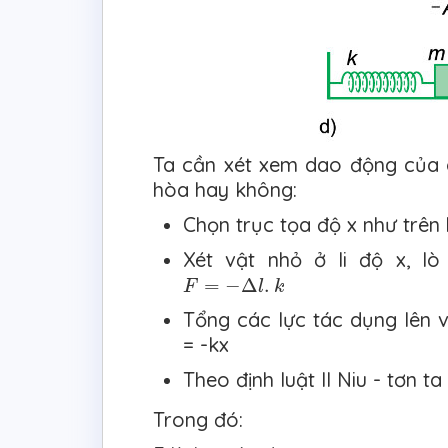
Ta cần xét xem dao động của c
hòa hay không:
Chọn trục tọa độ x như trên 
Xét vật nhỏ ở li độ x, 
F
=
−
Δ
l
.
k
=
−
Δ
.
F
l
k
Tổng các lực tác dụng lên v
= -kx
Theo định luật II Niu - tơn ta
Trong đó: