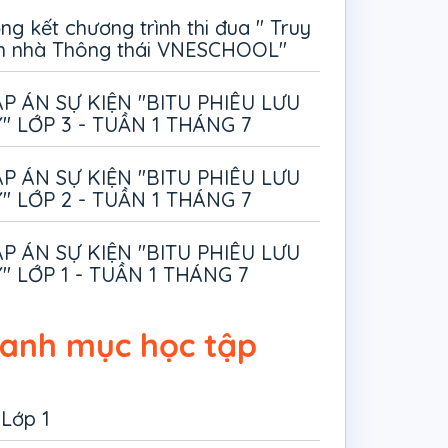
ng kết chương trình thi đua " Truy
m nhà Thông thái VNESCHOOL"
P ÁN SỰ KIỆN "BITU PHIÊU LƯU
" LỚP 3 - TUẦN 1 THÁNG 7
P ÁN SỰ KIỆN "BITU PHIÊU LƯU
" LỚP 2 - TUẦN 1 THÁNG 7
P ÁN SỰ KIỆN "BITU PHIÊU LƯU
" LỚP 1 - TUẦN 1 THÁNG 7
anh mục học tập
Lớp 1