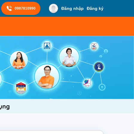
Đăng nhập
Đăng ký
0987810990
Dụng