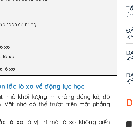
Tổ
tì
 bảo toàn cơ năng
ĐÁ
KÝ
lò xo
ĐÁ
c lò xo
KÝ
c lò xo
ĐÁ
KÝ
n lắc lò xo về động lực học
ật nhỏ khối lượng m không đáng kể, độ
D
h. Vật nhỏ có thể trượt trên mặt phẳng
ắc lò xo
là vị trí mà lò xo không biến