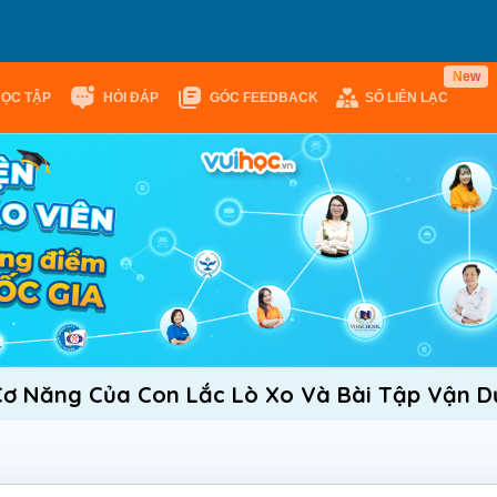
N
e
w
HỌC TẬP
HỎI ĐÁP
GÓC FEEDBACK
SỔ LIÊN LẠC
Cơ Năng Của Con Lắc Lò Xo Và Bài Tập Vận 