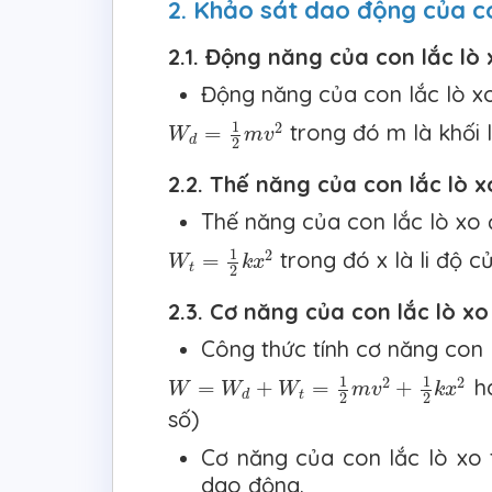
2. Khảo sát dao động của c
2.1. Động năng của con lắc lò 
Động năng của con lắc lò xo
W
d
=
1
2
m
v
2
1
2
trong đó m là khối 
=
W
m
v
d
2
2.2. Thế năng của con lắc lò x
Thế năng của con lắc lò xo 
W
t
=
1
2
k
x
2
1
2
trong đó x là li độ c
=
W
k
x
t
2
2.3. Cơ năng của con lắc lò x
Công thức tính cơ năng con 
W
=
W
d
+
W
t
=
1
2
m
v
2
+
1
2
k
x
2
1
1
2
2
h
=
+
=
+
W
W
W
m
v
k
x
t
d
2
2
số)
Cơ năng của con lắc lò xo t
dao động.