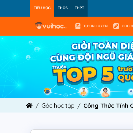
TIỂU HỌC
THCS
THPT
TỰ ÔN LUYỆN
GÓC 
Góc học tập
Công Thức Tính 