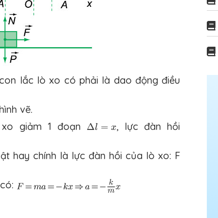
on lắc lò xo có phải là dao động điều
hình vẽ.
Δ
l
=
x
lò xo giảm 1 đoạn
, lực đàn hồi
Δ
=
l
x
ật hay chính là lực đàn hồi của lò xo: F
 có: