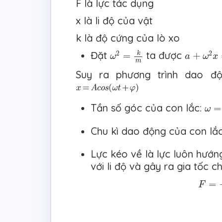
F là lực tác dụng
x là li độ của vật
k là độ cứng của lò xo
ω
2
=
k
m
a
+
ω
2
x
=
2
2
Đặt
ta được
k
=
+
ω
a
ω
x
m
Suy ra phương trình dao độ
ω
=
k
Tần số góc của con lắc:
=
ω
Chu kì dao động của con lắ
Lực kéo về là lực luôn hướng 
với li độ và gây ra gia tốc 
F
=
−
k
=
F