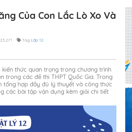
ăng Của Con Lắc Lò Xo Và
23,271
Tag
Lớp 12
 kiến thức quan trọng trong chương trình
ện trong các đề thi THPT Quốc Gia. Trong
em tổng hợp đầy đủ lý thuyết và công thức
g các bài tập vận dụng kèm giải chi tiết