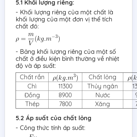
5.1 Khối lượng riêng:
- Khối lượng riêng của một chất là
khối lượng của một đơn vị thể tích
chất đó:
- Bảng khối lượng riêng của một số
chất ở điều kiện bình thường về nhiệt
độ và áp suất:
Chất rắn
Chất lỏng
Chì
11300
Thủy ngân
1
Đồng
8900
Nước
Thép
7800
Xăng
5.2 Áp suất của chất lỏng
- Công thức tính áp suất: