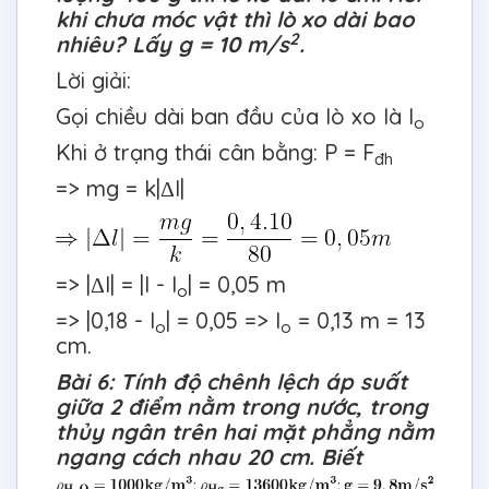
khi chưa móc vật thì lò xo dài bao
2
nhiêu? Lấy g = 10 m/s
.
Lời giải:
Gọi chiều dài ban đầu của lò xo là l
o
Khi ở trạng thái cân bằng: P = F
đh
=> mg = k|Δl|
=> |Δl| = |l - l
| = 0,05 m
o
=> |0,18 - l
| = 0,05 => l
= 0,13 m = 13
o
o
cm.
Bài 6: Tính độ chênh lệch áp suất
giữa 2 điểm nằm trong nước, trong
thủy ngân trên hai mặt phẳng nằm
ngang cách nhau 20 cm. Biết