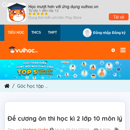
×
Học mượt hơn với ứng dụng vuihoc.vn
Từ lớp 1 đến lớp 12
Tải về
Dùng thử miễn phí trên
Play Store
TIỂU HỌC
THCS
THPT
Đăng nhập
Đăng ký
Góc học tập
Đề cương ôn thi học kì 2 lớp 10 môn 
Đề cương ôn thi học kì 2 lớp 10 môn lý
Tác giả
Hoàng Uyên
16:04 05/04/2024
8,309