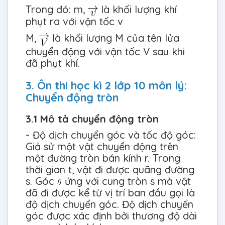
Trong đó: m,
là khối lượng khí
phụt ra với vận tốc v
M,
là khối lượng M của tên lửa
chuyển động với vận tốc V sau khi
đã phụt khí.
3. Ôn thi học kì 2 lớp 10 môn lý:
Chuyển động tròn
3.1 Mô tả chuyển động tròn
- Độ dịch chuyển góc và tốc độ góc:
Giả sử một vật chuyển động trên
một đường tròn bán kính r. Trong
thời gian t, vật đi được quãng đường
s. Góc
ứng với cung tròn s mà vật
đã đi được kể từ vị trí ban đầu gọi là
độ dịch chuyển góc. Độ dịch chuyển
góc được xác định bởi thương độ dài