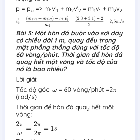
p = p
=> m
v'
+ m
v'
= m
v
+ m
v
o
1
1
2
2
1
1
2
2
Bài 3: Một hòn đá buộc vào sợi dây
có chiều dài 1 m, quay đều trong
mặt phẳng thẳng đứng với tốc độ
60 vòng/phút. Thời gian để hòn đá
quay hết một vòng và tốc độ của
nó là bao nhiêu?
Lời giải:
Tốc độ góc:
= 60 vòng/phút =2
(rad/s)
Thời gian để hòn đá quay hết một
vòng: