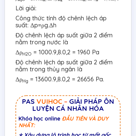
Lời giải:
Công thức tính độ chênh lệch áp
suất: Δp=ρg.Δh
Độ chênh lệch áp suất giữa 2 điểm
nằm trong nước là
Δρ
= 1000.9,8.0,2 = 1960 Pa
H
2
O
Độ chênh lệch áp suất giữa 2 điểm
nằm trong thủy ngân là
Δρ
= 13600.9,8.0,2 = 26656 Pa.
Hg
PAS
VUIHOC
–
GIẢI PHÁP ÔN
LUYỆN CÁ NHÂN HÓA
Khóa học online
ĐẦU TIÊN VÀ DUY
NHẤT:
⭐
Xây dựng lộ trình học từ mất gốc