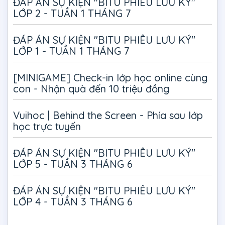
ĐÁP ÁN SỰ KIỆN "BITU PHIÊU LƯU KÝ"
LỚP 2 - TUẦN 1 THÁNG 7
ĐÁP ÁN SỰ KIỆN "BITU PHIÊU LƯU KÝ"
LỚP 1 - TUẦN 1 THÁNG 7
[MINIGAME] Check-in lớp học online cùng
con - Nhận quà đến 10 triệu đồng
Vuihoc | Behind the Screen - Phía sau lớp
học trực tuyến
ĐÁP ÁN SỰ KIỆN "BITU PHIÊU LƯU KÝ"
LỚP 5 - TUẦN 3 THÁNG 6
ĐÁP ÁN SỰ KIỆN "BITU PHIÊU LƯU KÝ"
LỚP 4 - TUẦN 3 THÁNG 6