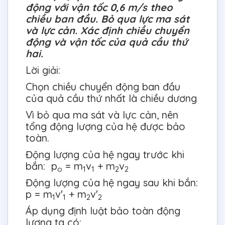
động với vận tốc 0,6 m/s theo
chiều ban đầu. Bỏ qua lực ma sát
và lực cản. Xác định chiều chuyển
động và vận tốc của quả cầu thứ
hai.
Lời giải:
Chọn chiều chuyển động ban đầu
của quả cầu thứ nhất là chiều dương
Vì bỏ qua ma sát và lực cản, nên
tổng động lượng của hệ được bảo
toàn.
Động lượng của hệ ngay trước khi
bắn: p
= m
v
+ m
v
o
1
1
2
2
Động lượng của hệ ngay sau khi bắn:
p = m
v'
+ m
v'
1
1
2
2
Áp dụng định luật bảo toàn động
lượng ta có: