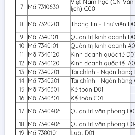
Việt Nam học (CN Văn
7
Mã 7310630
lịch) C00
8
Mã 7320201
Thông tin - Thư viện D
9
Mã 7340101
Quản trị kinh doanh 
10
Mã 7340101
Quản trị kinh doanh A0
11
Mã 7340120
Kinh doanh quốc tế 
12
Mã 7340120
Kinh doanh quốc tế A
13
Mã 7340201
Tài chính - Ngân hàng 
14
Mã 7340201
Tài chính - Ngân hàng 
15
Mã 7340301
Kế toán D01
16
Mã 7340301
Kế toán C01
17
Mã 7340406
Quản trị văn phòng 
18
Mã 7340406
Quản trị văn phòng C0
19
Mã 7380101
Luật D01