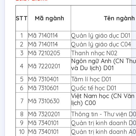
STT
Mã ngành
Tên ngành
1
Mã 7140114
Quản lý giáo dục D0
2
Mã 7140114
Quản lý giáo dục C04
3
Mã 7210205
Thanh nhạc N02
Ngôn ngữ Anh (CN Th
4
Mã 7220201
và Du lịch) D01
5
Mã 7310401
Tâm lí học D01
6
Mã 7310601
Quốc tế học D01
Việt Nam học (CN Văn
7
Mã 7310630
lịch) C00
8
Mã 7320201
Thông tin - Thư viện D
9
Mã 7340101
Quản trị kinh doanh 
10
Mã 7340101
Quản trị kinh doanh A0