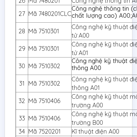
26
Mã 7480201
Công nghệ thông tin A
Công nghệ thông tin (c
27
Mã 7480201CLC
chất lượng cao) A00;A
Công nghệ kỹ thuật điệ
28
Mã 7510301
tử A00
Công nghệ kỹ thuật điệ
29
Mã 7510301
tử A01
Công nghệ kỹ thuật điệ
30
Mã 7510302
thông A00
Công nghệ kỹ thuật điệ
31
Mã 7510302
thông A01
Công nghệ kỹ thuật m
32
Mã 7510406
trường A00
Công nghệ kỹ thuật m
33
Mã 7510406
trường B00
34
Mã 7520201
Kĩ thuật điện A00