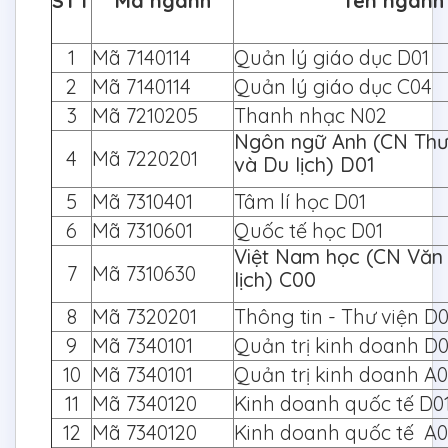
STT
Mã ngành
Tên ngành
1
Mã 7140114
Quản lý giáo dục D0
2
Mã 7140114
Quản lý giáo dục C04
3
Mã 7210205
Thanh nhạc N02
Ngôn ngữ Anh (CN Th
4
Mã 7220201
và Du lịch) D01
5
Mã 7310401
Tâm lí học D01
6
Mã 7310601
Quốc tế học D01
Việt Nam học (CN Văn
7
Mã 7310630
lịch) C00
8
Mã 7320201
Thông tin - Thư viện D
9
Mã 7340101
Quản trị kinh doanh 
10
Mã 7340101
Quản trị kinh doanh A0
11
Mã 7340120
Kinh doanh quốc tế 
12
Mã 7340120
Kinh doanh quốc tế A