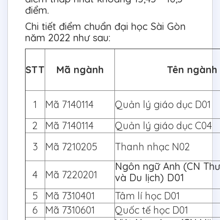
điểm.
Chi tiết điểm chuẩn đại học Sài Gòn
năm 2022 như sau:
STT
Mã ngành
Tên ngành
1
Mã 7140114
Quản lý giáo dục D0
2
Mã 7140114
Quản lý giáo dục C04
3
Mã 7210205
Thanh nhạc N02
Ngôn ngữ Anh (CN Th
4
Mã 7220201
và Du lịch) D01
5
Mã 7310401
Tâm lí học D01
6
Mã 7310601
Quốc tế học D01