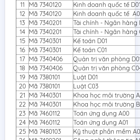
11
Mã 7340120
Kinh doanh quốc tế 
12
Mã 7340120
Kinh doanh quốc tế A
13
Mã 7340201
Tài chính - Ngân hàng 
14
Mã 7340201
Tài chính - Ngân hàng 
15
Mã 7340301
Kế toán D01
16
Mã 7340301
Kế toán C01
17
Mã 7340406
Quản trị văn phòng 
18
Mã 7340406
Quản trị văn phòng C0
19
Mã 7380101
Luật D01
20
Mã 7380101
Luật C03
21
Mã 7440301
Khoa học môi trường 
22
Mã 7440301
Khoa học môi trường 
23
Mã 7460112
Toán ứng dụng A00
24
Mã 7460112
Toán ứng dụng A01
25
Mã 7480103
Kỹ thuật phần mềm A0