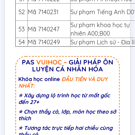
52
Mã 7140231
Sư phạm Tiếng Anh D0
Sư phạm khoa học tự
53
Mã 7140247
nhiên A00;B00
54
Mã 7140249
Sư phạm Lịch sử - Địa l
PAS
VUIHOC
–
GIẢI PHÁP ÔN
LUYỆN CÁ NHÂN HÓA
Khóa học online
ĐẦU TIÊN VÀ DUY
NHẤT:
⭐
Xây dựng lộ trình học từ mất gốc
đến 27+
⭐
Chọn thầy cô, lớp, môn học theo sở
thích
⭐
Tương tác trực tiếp hai chiều cùng
thầy cô