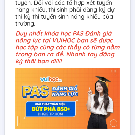
tuyển. Đối với các tổ hợp xét tuyển
năng khiếu, thí sinh phải đăng ký dự
thi kỳ thi tuyển sinh năng khiếu của
trường.
Duy nhất khóa học PAS Đánh giá
năng lực tại VUIHOC bạn sẽ được
học tập cùng các thầy cô từng nằm
trong ban ra đề. Nhanh tay đăng
ký thôi bạn ơi!!!!