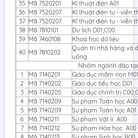
35
Mã 7520201
Kĩ thuật điện A01
36
Mã 7520207
Kĩ thuật điện tư - viễn
37
Mã 7520207
Kĩ thuật điện tư - viễn 
38
Mã 7810101
Du lịch D01;C00
39
Mã 7460108
Khoa học dữ liệu
Quản trị nhà hàng và d
40
Mã 7810202
uống
Nhóm ngành đào tạo
1
Mã 7140201
Giáo dục mầm non M0
2
Mã 7140202
Giáo dục tiểu học D01
3
Mã 7140205
Giáo dục chính trị C00;
4
Mã 7140209
Sư phạm Toán học A00
5
Mã 7140209
Sư phạm Toán học A01
6
Mã 7140211
Sư phạm Vật lí A00
7
Mã 7140212
Sư phạm Hóa học A0
8
Mã 7140213
Sư phạm Sinh học B00