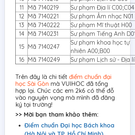
11
Mã 7140219
Sư phạm Địa lí C00;C
12
Mã 7140221
Sư phạm Âm nhạc N01
13
Mã 7140222
Sư phạm Mĩ thuật H0
14
Mã 7140231
Sư phạm Tiếng Anh D0
Sư phạm khoa học tự
15
Mã 7140247
nhiên A00;B00
16
Mã 7140249
Sư phạm Lịch sử - Địa l
Trên đây là chi tiết
điểm chuẩn đại
học Sài Gòn
mà VUIHOC đã tổng
hợp lại. Chúc các em 2k6 có thể đỗ
vào nguyện vọng mà mình đã đăng
ký tại trường!
>> Mời bạn tham khảo thêm:
Điểm chuẩn Đại học Bách khoa
(Hà Nội và TP. Hồ Chí Minh)