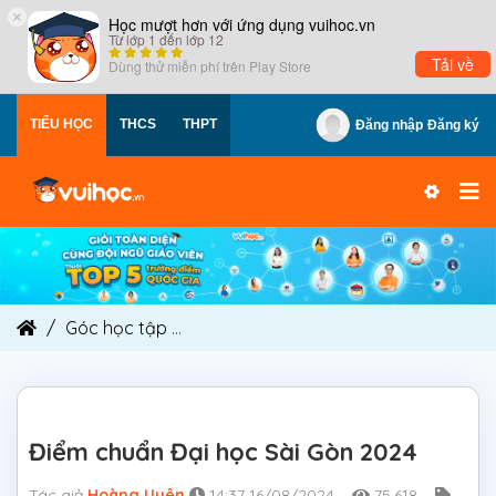
×
Học mượt hơn với ứng dụng vuihoc.vn
Từ lớp 1 đến lớp 12
Tải về
Dùng thử miễn phí trên
Play Store
TIỂU HỌC
THCS
THPT
Đăng nhập
Đăng ký
Góc học tập
Điểm chuẩn Đại học Sài Gòn 2024
Điểm chuẩn Đại học Sài Gòn 2024
Tác giả
Hoàng Uyên
14:37 16/08/2024
75,618