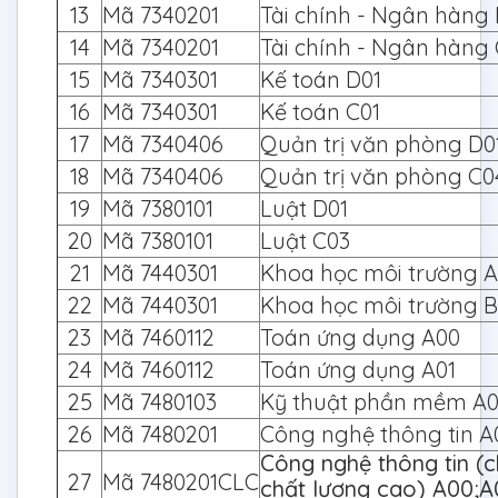
13
Mã 7340201
Tài chính - Ngân hàng 
14
Mã 7340201
Tài chính - Ngân hàng 
15
Mã 7340301
Kế toán D01
16
Mã 7340301
Kế toán C01
17
Mã 7340406
Quản trị văn phòng 
18
Mã 7340406
Quản trị văn phòng C0
19
Mã 7380101
Luật D01
20
Mã 7380101
Luật C03
21
Mã 7440301
Khoa học môi trường 
22
Mã 7440301
Khoa học môi trường 
23
Mã 7460112
Toán ứng dụng A00
24
Mã 7460112
Toán ứng dụng A01
25
Mã 7480103
Kỹ thuật phần mềm A0
26
Mã 7480201
Công nghệ thông tin A
Công nghệ thông tin (c
27
Mã 7480201CLC
chất lượng cao) A00;A