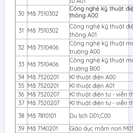
tử A01
Công nghệ kỹ thuật điệ
30
Mã 7510302
thông A00
Công nghệ kỹ thuật điệ
31
Mã 7510302
thông A01
Công nghệ kỹ thuật m
32
Mã 7510406
trường A00
Công nghệ kỹ thuật m
33
Mã 7510406
trường B00
34
Mã 7520201
Kĩ thuật điện A00
35
Mã 7520201
Kĩ thuật điện A01
36
Mã 7520207
Kĩ thuật điện tư - viễn
37
Mã 7520207
Kĩ thuật điện tư - viễn 
38
Mã 7810101
Du lịch D01;C00
39
Mã 7140201
Giáo dục mầm non M0