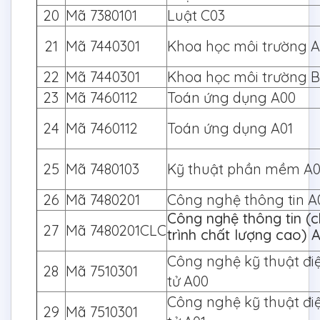
20
Mã 7380101
Luật C03
21
Mã 7440301
Khoa học môi trường 
22
Mã 7440301
Khoa học môi trường 
23
Mã 7460112
Toán ứng dụng A00
24
Mã 7460112
Toán ứng dụng A01
25
Mã 7480103
Kỹ thuật phần mềm A0
26
Mã 7480201
Công nghệ thông tin A
Công nghệ thông tin (
27
Mã 7480201CLC
trình chất lượng cao) 
Công nghệ kỹ thuật điệ
28
Mã 7510301
tử A00
Công nghệ kỹ thuật điệ
29
Mã 7510301