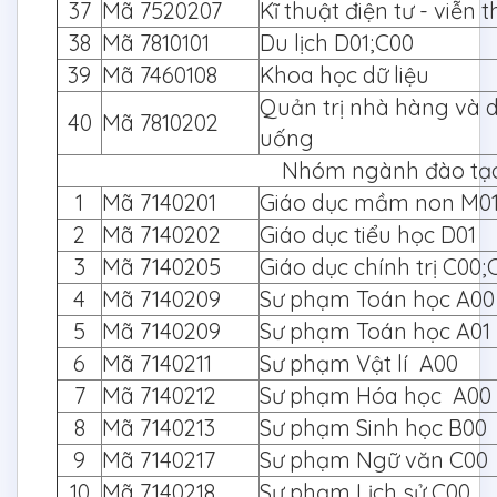
37
Mã 7520207
Kĩ thuật điện tư - viễn 
38
Mã 7810101
Du lịch D01;C00
39
Mã 7460108
Khoa học dữ liệu
Quản trị nhà hàng và d
40
Mã 7810202
uống
Nhóm ngành đào tạo
1
Mã 7140201
Giáo dục mầm non M0
2
Mã 7140202
Giáo dục tiểu học D01
3
Mã 7140205
Giáo dục chính trị C00;
4
Mã 7140209
Sư phạm Toán học A00
5
Mã 7140209
Sư phạm Toán học A01
6
Mã 7140211
Sư phạm Vật lí A00
7
Mã 7140212
Sư phạm Hóa học A0
8
Mã 7140213
Sư phạm Sinh học B00
9
Mã 7140217
Sư phạm Ngữ văn C00
10
Mã 7140218
Sư phạm Lịch sử C00