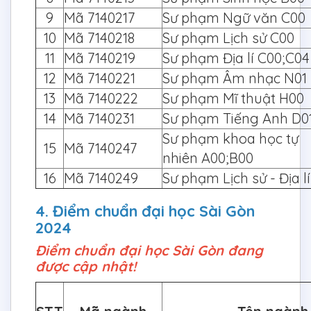
9
Mã 7140217
Sư phạm Ngữ văn C00
10
Mã 7140218
Sư phạm Lịch sử C00
11
Mã 7140219
Sư phạm Địa lí C00;C
12
Mã 7140221
Sư phạm Âm nhạc N01
13
Mã 7140222
Sư phạm Mĩ thuật H0
14
Mã 7140231
Sư phạm Tiếng Anh D0
Sư phạm khoa học tự
15
Mã 7140247
nhiên A00;B00
16
Mã 7140249
Sư phạm Lịch sử - Địa l
4. Điểm chuẩn đại học Sài Gòn
2024
Điểm chuẩn đại học Sài Gòn đang
được cập nhật!