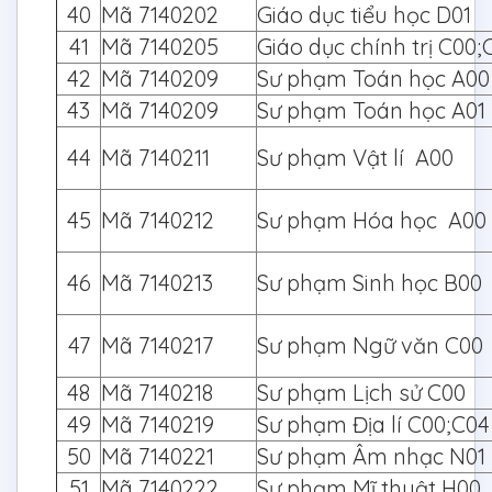
40
Mã 7140202
Giáo dục tiểu học D01
41
Mã 7140205
Giáo dục chính trị C00;
42
Mã 7140209
Sư phạm Toán học A00
43
Mã 7140209
Sư phạm Toán học A01
44
Mã 7140211
Sư phạm Vật lí A00
45
Mã 7140212
Sư phạm Hóa học A0
46
Mã 7140213
Sư phạm Sinh học B00
47
Mã 7140217
Sư phạm Ngữ văn C00
48
Mã 7140218
Sư phạm Lịch sử C00
49
Mã 7140219
Sư phạm Địa lí C00;C
50
Mã 7140221
Sư phạm Âm nhạc N01
51
Mã 7140222
Sư phạm Mĩ thuật H0