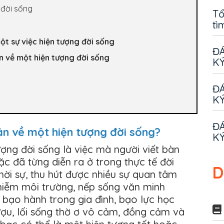
 đời sống
Tổ
tì
 một sự việc hiện tượng đời sống
ĐÁ
ận về một hiện tượng đời sống
KÝ
ĐÁ
KÝ
ĐÁ
uận về một hiện tượng đời sống?
KÝ
ượng đời sống là việc mà người viết bàn
c đã từng diễn ra ở trong thực tế đời
D
hời sự, thu hút được nhiều sự quan tâm
hiễm môi trường, nếp sống văn minh
, bạo hành trong gia đình, bạo lực học
ượu, lối sống thờ ơ vô cảm, đồng cảm và