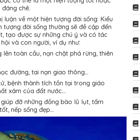
 bạc có thể là một hiện tượng tốt hoặc
 đáng chê.
 luận về một hiện tượng đời sống: Kiểu
ện tượng đời sống thường sẽ đề cập đến
ật, tạo được sự những chú ý và có tác
hội và con người, ví dụ như:
 lên toàn cầu, nạn chặt phá rừng, thiên
học đường, tai nạn giao thông…
ử, bệnh thành tích tồn tại trong giáo
hất xám của đất nước…
 giúp đỡ những đồng bào lũ lụt, tấm
 tốt, nếp sống đẹp…