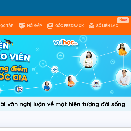
e
w
N
HỌC TẬP
HỎI ĐÁP
GÓC FEEDBACK
SỔ LIÊN LẠC
ài văn nghị luận về một hiện tượng đời sống