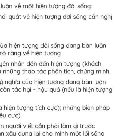
luận về một hiện tượng đời sống:
khái quát về hiện tượng đời sống cần nghị
ủa hiện tượng đời sống đang bàn luận
 rõ ràng về hiện tượng.
yên nhân dẫn đến hiện tượng (khách
 những thao tác phân tích, chứng minh.
ý nghĩa của hiện tượng đang bàn luận
 còn tác hại - hậu quả (nếu là hiện tượng
à hiện tượng tích cực); những biện pháp
iêu cực)
ân người viết cần phải làm gì trước
ần xây dựng lại cho mình một lối sống