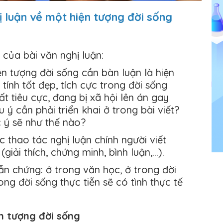
ị luận về một hiện tượng đời sống
của bài văn nghị luận:
n tượng đời sống cần bàn luận là hiện
ính tốt đẹp, tích cực trong đời sống
t tiêu cực, đang bị xã hội lên án gay
 ý cần phải triển khai ở trong bài viết?
c ý sẽ như thế nào?
 thao tác nghị luận chính người viết
giải thích, chứng minh, bình luận,…).
n chứng: ở trong văn học, ở trong đời
ong đời sống thực tiễn sẽ có tình thực tế
ện tượng đời sống