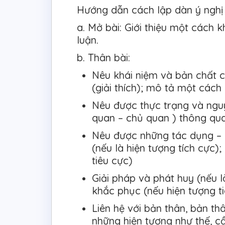
Hướng dẫn cách lập dàn ý nghị 
a. Mở bài: Giới thiệu một cách 
luận.
b. Thân bài:
Nêu khái niệm và bản chất c
(giải thích); mô tả một cách
Nêu được thực trạng và ngu
quan – chủ quan ) thông qua
Nêu được những tác dụng – 
(nếu là hiện tượng tích cực);
tiêu cực)
Giải pháp và phát huy (nếu l
khắc phục (nếu hiện tượng t
Liên hệ với bản thân, bản th
những hiện tượng như thế, c