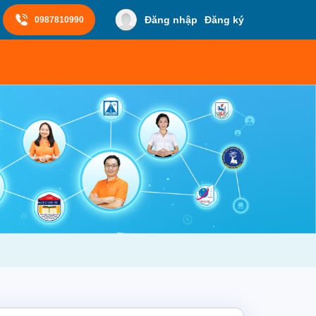
Đăng nhập
Đăng ký
0987810990