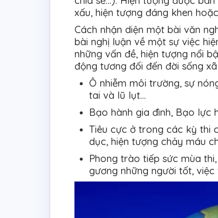
chia sẻ…). Hiện tượng được bàn
xấu, hiện tượng đáng khen hoặc
Cách nhận diện một bài văn nghị
bài nghị luận về một sự việc hi
những vấn đề, hiện tượng nổi b
động tương đối đến đời sống xã 
Ô nhiễm môi trường, sự nóng
tai và lũ lụt…
Bạo hành gia đình, Bạo lực 
Tiêu cực ở trong các kỳ thi c
dục, hiện tượng chảy máu c
Phong trào tiếp sức mùa thi,
gương những người tốt, việc