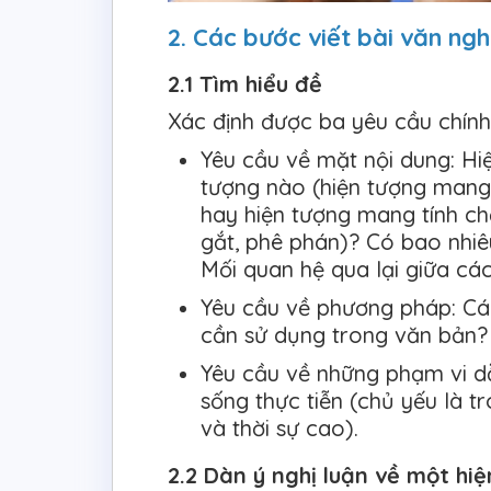
2. Các bước viết bài văn ngh
2.1 Tìm hiểu đề
Xác định được ba yêu cầu chính 
Yêu cầu về mặt nội dung: Hiệ
tượng nào (hiện tượng mang t
hay hiện tượng mang tính chấ
gắt, phê phán)? Có bao nhiêu
Mối quan hệ qua lại giữa cá
Yêu cầu về phương pháp: Các
cần sử dụng trong văn bản? (
Yêu cầu về những phạm vi dẫ
sống thực tiễn (chủ yếu là tr
và thời sự cao).
2.2 Dàn ý nghị luận về một hi