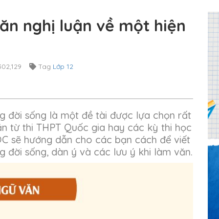
ăn nghị luận về một hiện
02,129
Tag
Lớp 12
g đời sống là một đề tài được lựa chọn rất
n từ thi THPT Quốc gia hay các kỳ thi học
IHOC sẽ hướng dẫn cho các bạn cách để viết
g đời sống, dàn ý và các lưu ý khi làm văn.