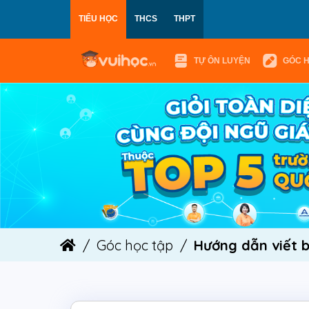
TIỂU HỌC
THCS
THPT
TỰ ÔN LUYỆN
GÓC 
Góc học tập
Hướng dẫn viết b