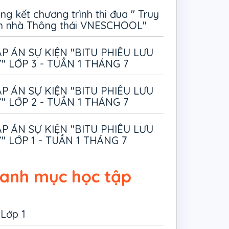
ng kết chương trình thi đua " Truy
m nhà Thông thái VNESCHOOL"
P ÁN SỰ KIỆN "BITU PHIÊU LƯU
" LỚP 3 - TUẦN 1 THÁNG 7
P ÁN SỰ KIỆN "BITU PHIÊU LƯU
" LỚP 2 - TUẦN 1 THÁNG 7
P ÁN SỰ KIỆN "BITU PHIÊU LƯU
" LỚP 1 - TUẦN 1 THÁNG 7
anh mục học tập
Lớp 1