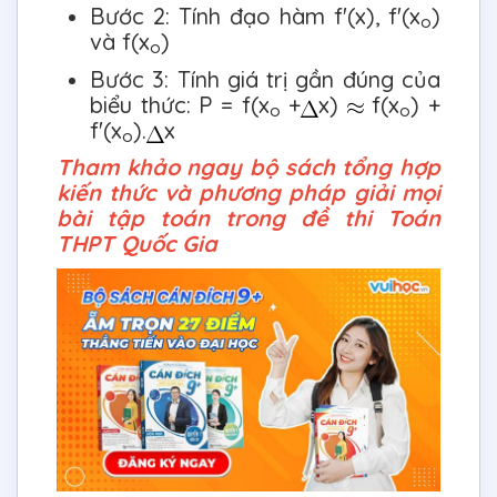
Bước 2: Tính đạo hàm f'(x), f'(x
)
o
và f(x
)
o
Bước 3: Tính giá trị gần đúng của
biểu thức: P = f(x
+
x)
f(x
) +
o
o
f'(x
).
x
o
Tham khảo ngay bộ sách tổng hợp
kiến thức và phương pháp giải mọi
bài tập toán trong đề thi Toán
THPT Quốc Gia