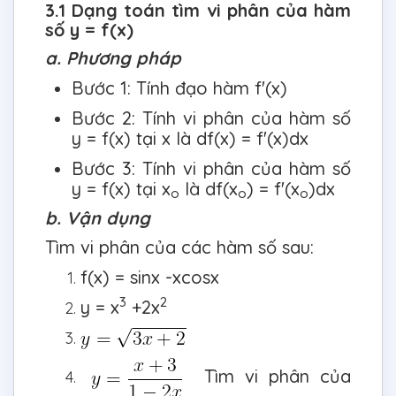
3.1 Dạng toán tìm vi phân của hàm
số y = f(x)
a. Phương pháp
Bước 1: Tính đạo hàm f'(x)
Bước 2: Tính vi phân của hàm số
y = f(x) tại x là df(x) = f'(x)dx
Bước 3: Tính vi phân của hàm số
y = f(x) tại x
là df(x
) = f'(x
)dx
o
o
o
b. Vận dụng
Tìm vi phân của các hàm số sau:
f(x) = sinx -xcosx
3
2
y = x
+2x
Tìm vi phân của