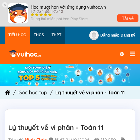
×
Học mượt hơn với ứng dụng vuihoc.vn
Từ lớp 1 đến lớp 12
Tải về
Dùng thử miễn phí trên
Play Store
TIỂU HỌC
THCS
THPT
Đăng nhập
Đăng ký
Góc học tập
Lý thuyết về vi phân - Toán 11
Lý thuyết về vi phân - Toán 11
Tác giả
Minh Châu
15:47 21/10/2024
119,030