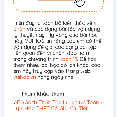
Trên đây là toàn bộ kiến thức về
vi
phân
và các dạng bài tập vận dụng
lý thuyết này. Hy vọng qua bài học
này, VUIHOC tin rằng các em có thể
vận dụng để giải các dạng bài tập
liên quan đến vi phân, đạo hàm
trong chương trình
toán 11
. Để học
thêm nhiều bài học bổ ích khác, các
em hãy truy cập vào trang web
vuihoc.vn
hàng ngày nhé!
Tham khảo thêm:
⭐
Bộ Sách Thần Tốc Luyện Đề Toán -
Lý - Hóa THPT Có Giải Chi Tiết