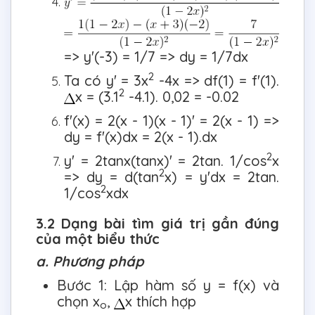
=> y'(-3) = 1/7 => dy = 1/7dx
2
Ta có y' = 3x
-4x => df(1) = f'(1).
2
x = (3.1
-4.1). 0,02 = -0.02
f'(x) = 2(x - 1)(x - 1)' = 2(x - 1) =>
dy = f'(x)dx = 2(x - 1).dx
2
y' = 2tanx(tanx)' = 2tan. 1/cos
x
2
=> dy = d(tan
x) = y'dx = 2tan.
2
1/cos
xdx
3.2 Dạng bài tìm giá trị gần đúng
của một biểu thức
a. Phương pháp
Bước 1: Lập hàm số y = f(x) và
chọn x
,
x thích hợp
o