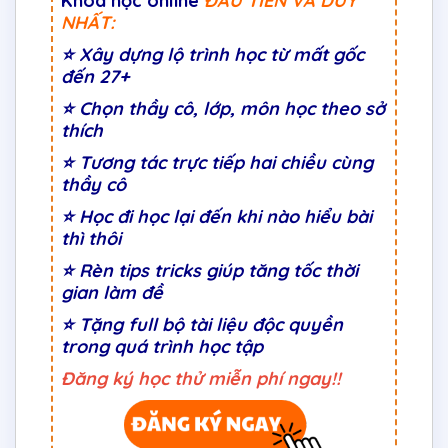
Khóa học online
ĐẦU TIÊN VÀ DUY
NHẤT:
⭐
Xây dựng lộ trình học từ mất gốc
đến 27+
⭐
Chọn thầy cô, lớp, môn học theo sở
thích
⭐
Tương tác trực tiếp hai chiều cùng
thầy cô
⭐ Học đi học lại đến khi nào hiểu bài
thì thôi
⭐ Rèn tips tricks giúp tăng tốc thời
gian làm đề
⭐ Tặng full bộ tài liệu độc quyền
trong quá trình học tập
Đăng ký học thử miễn phí ngay!!