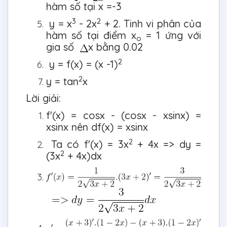
hàm số tại x =-3
3
2
y = x
- 2x
+ 2. Tinh vi phân của
hàm số tại điểm x
= 1 ứng với
o
gia số
x bằng 0.02
2
y = f(x) = (x -1)
2
y = tan
x
Lời giải:
f'(x) = cosx - (cosx - xsinx) =
xsinx nên df(x) = xsinx
2
Ta có f'(x) = 3x
+ 4x => dy =
2
(3x
+ 4x)dx