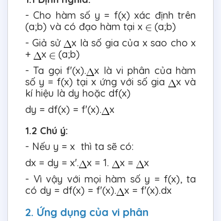
- Cho hàm số y = f(x) xác định trên
(a;b) và có đạo hàm tại x
(a;b)
- Giả sử
x là số gia của x sao cho x
+
x
(a;b)
- Ta gọi f'(x).
x là vi phân của hàm
số y = f(x) tại x ứng với số gia
x và
kí hiệu là dy hoặc df(x)
dy = df(x) = f'(x).
x
1.2 Chú ý:
- Nếu y = x thì ta sẽ có:
dx = dy = x'.
x = 1.
x =
x
- Vì vậy với mọi hàm số y = f(x), ta
có dy = df(x) = f'(x).
x = f'(x).dx
2. Ứng dụng của vi phân