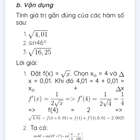
b. Vận dụng
Tính giá trị gần đúng của các hàm số
sau:
o
sin46
Lời giải:
Đặt f(x) =
. Chọn x
= 4 và
o
x = 0,01. Khi đó 4,01 = 4 + 0,01 =
x
+
x
o
=> f(4) = 2 =>
Ta có: