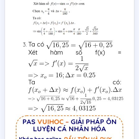
Ta có
Xét hàm số f(x) =
Ta có:
PAS
VUIHOC
–
GIẢI PHÁP ÔN
LUYỆN CÁ NHÂN HÓA