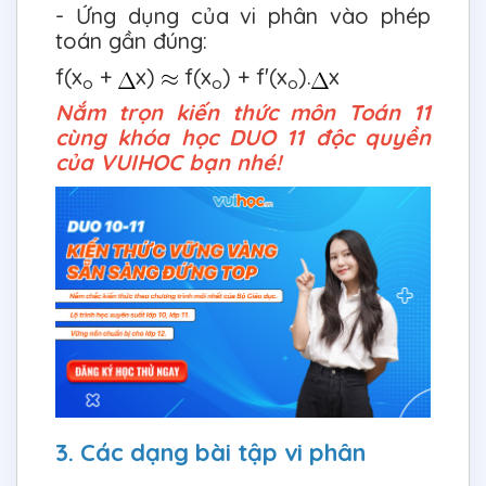
- Ứng dụng của vi phân vào phép
toán gần đúng:
f(x
+
x)
f(x
) + f'(x
).
x
o
o
o
Nắm trọn kiến thức môn Toán 11
cùng khóa học DUO 11 độc quyền
của VUIHOC bạn nhé!
3. Các dạng bài tập vi phân