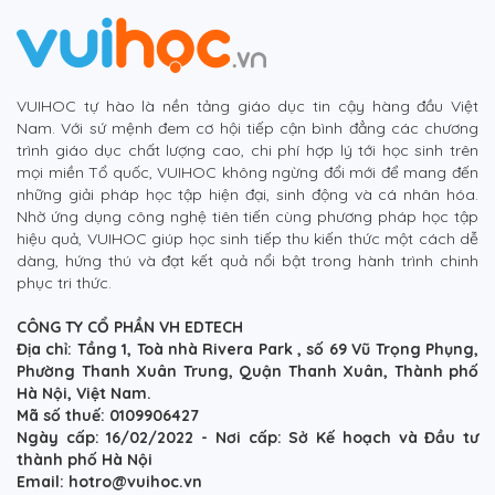
VUIHOC tự hào là nền tảng giáo dục tin cậy hàng đầu Việt
Nam. Với sứ mệnh đem cơ hội tiếp cận bình đẳng các chương
trình giáo dục chất lượng cao, chi phí hợp lý tới học sinh trên
mọi miền Tổ quốc, VUIHOC không ngừng đổi mới để mang đến
những giải pháp học tập hiện đại, sinh động và cá nhân hóa.
Nhờ ứng dụng công nghệ tiên tiến cùng phương pháp học tập
hiệu quả, VUIHOC giúp học sinh tiếp thu kiến thức một cách dễ
dàng, hứng thú và đạt kết quả nổi bật trong hành trình chinh
phục tri thức.
CÔNG TY CỔ PHẦN VH EDTECH
Địa chỉ: Tầng 1, Toà nhà Rivera Park , số 69 Vũ Trọng Phụng,
Phường Thanh Xuân Trung, Quận Thanh Xuân, Thành phố
Hà Nội, Việt Nam.
Mã số thuế: 0109906427
Ngày cấp: 16/02/2022 - Nơi cấp: Sở Kế hoạch và Đầu tư
thành phố Hà Nội
Email: hotro@vuihoc.vn