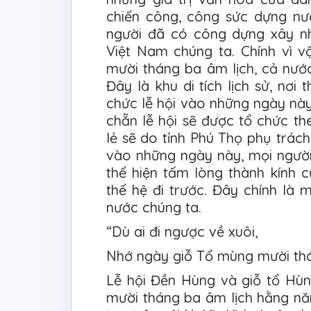
chiến công, công sức dựng n
người đã có công dựng xây n
Việt Nam chúng ta. Chính vì 
mười tháng ba âm lịch, cả nướ
Đây là khu di tích lịch sử, nơi
chức lễ hội vào những ngày nà
chẵn lễ hội sẽ được tổ chức t
lẻ sẽ do tỉnh Phú Thọ phụ trác
vào những ngày này, mọi người
thể hiện tấm lòng thành kính 
thế hệ đi trước. Đây chính là 
nước chúng ta.
“Dù ai đi ngược về xuôi,
Nhớ ngày giỗ Tổ mùng mười th
Lễ hội Đền Hùng và giỗ tổ H
mười tháng ba âm lịch hằng nă