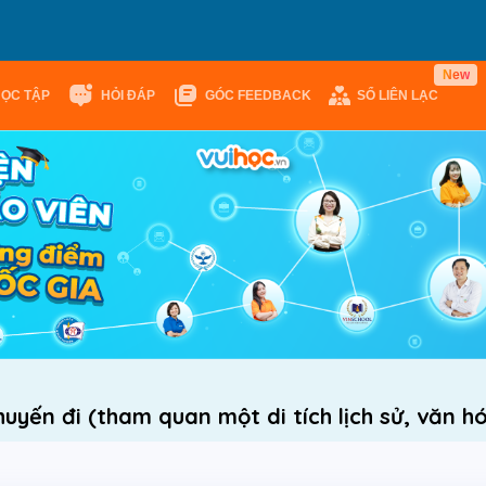
N
e
w
HỌC TẬP
HỎI ĐÁP
GÓC FEEDBACK
SỔ LIÊN LẠC
uyến đi (tham quan một di tích lịch sử, văn hóa