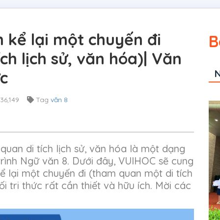
n kể lại một chuyến đi
B
ch lịch sử, văn hóa)| Văn
N
ức
36,149
Tag
văn 8
 quan di tích lịch sử, văn hóa là một dạng
trình Ngữ văn 8. Dưới đây, VUIHOC sẽ cung
kể lại một chuyến đi (tham quan một di tích
ối tri thức rất cần thiết và hữu ích. Mời các