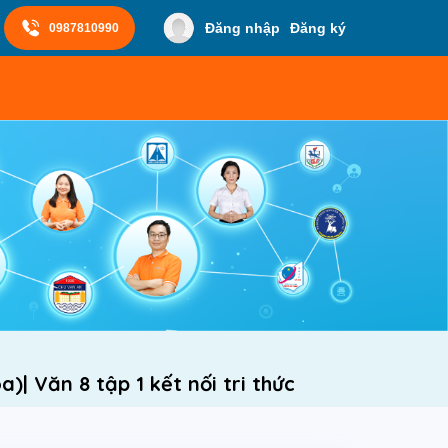
Đăng nhập
Đăng ký
0987810990
)| Văn 8 tập 1 kết nối tri thức