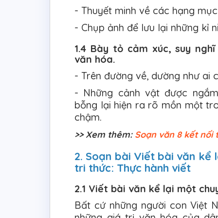
- Thuyết minh về các hạng mục c
- Chụp ảnh để lưu lại những kỉ 
1.4 Bày tỏ cảm xúc, suy nghĩ
văn hóa.
- Trên đường về, dường như ai 
- Những cảnh vật được ngắm
bỗng lại hiện ra rõ mồn một tr
chậm.
>> Xem thêm:
Soạn văn 8 kết nối t
2. Soạn bài Viết bài văn kể 
tri thức: Thực hành viết
2.1 Viết bài văn kể lại một ch
Bất cứ những người con Việt 
những giá trị văn hóa của dân