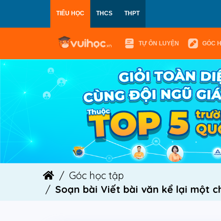
TIỂU HỌC
THCS
THPT
TỰ ÔN LUYỆN
GÓC 
Góc học tập
Soạn bài Viết bài văn kể lại một ch