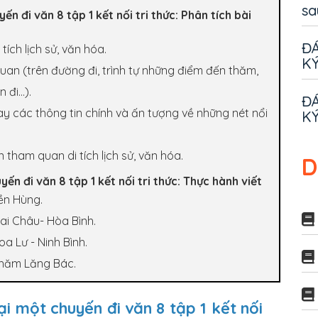
sa
yến đi văn 8 tập 1 kết nối tri thức: Phân tích bài
ĐÁ
ích lịch sử, văn hóa.
KÝ
quan (trên đường đi, trình tự những điểm đến thăm,
 đi…).
ĐÁ
bày các thông tin chính và ấn tượng về những nét nổi
KÝ
 tham quan di tích lịch sử, văn hóa.
D
yến đi văn 8 tập 1 kết nối tri thức: Thực hành viết
Đền Hùng.
Mai Châu- Hòa Bình.
oa Lư - Ninh Bình.
 thăm Lăng Bác.
lại một chuyến đi văn 8 tập 1 kết nối