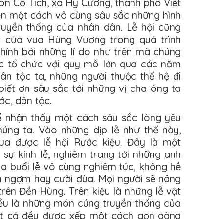
hôn Cổ Tích, xã Hy Cương, thành phố Việt
hiện một cách vô cùng sâu sắc những hình
truyền thống của nhân dân. Lễ hội cũng
ại của vua Hùng Vương trong quá trình
hính bởi những lí do như trên mà chúng
ược tổ chức với quy mô lớn qua các năm
n tộc ta, những người thuộc thế hệ đi
biết ơn sâu sắc tới những vị cha ông ta
ớc, dân tộc.
ể nhận thấy một cách sâu sắc lòng yêu
úng ta. Vào những dịp lễ như thế này,
ua được lễ hội Rước kiệu. Đây là một
 sự kính lễ, nghiêm trang tới những anh
ra buổi lễ vô cùng nghiêm túc, không hề
 ngợm hay cười đùa. Mọi người sẽ nâng
trên Đền Hùng. Trên kiệu là những lễ vật
đều là những món cúng truyền thống của
ất cả đều được xếp một cách gọn gàng