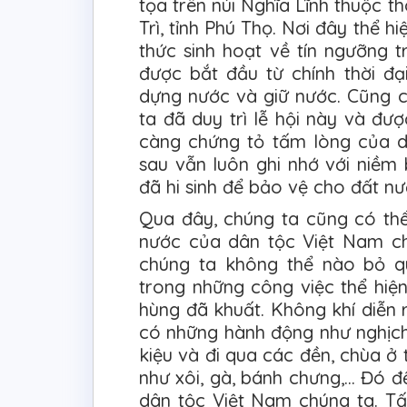
tọa trên núi Nghĩa Lĩnh thuộc t
Trì, tỉnh Phú Thọ. Nơi đây thể 
thức sinh hoạt về tín ngưỡng 
được bắt đầu từ chính thời đ
dựng nước và giữ nước. Cũng c
ta đã duy trì lễ hội này và đ
càng chứng tỏ tấm lòng của dâ
sau vẫn luôn ghi nhớ với niềm 
đã hi sinh để bảo vệ cho đất nư
Qua đây, chúng ta cũng có th
nước của dân tộc Việt Nam ch
chúng ta không thể nào bỏ q
trong những công việc thể hiện
hùng đã khuất. Không khí diễn 
có những hành động như nghịch
kiệu và đi qua các đền, chùa ở 
như xôi, gà, bánh chưng,… Đó 
dân tộc Việt Nam chúng ta. T