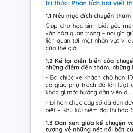
tri thức: Phân tích bài viết
1.1 Nêu mục đích chuyến tham q
Giúp cho học sinh biết yêu mế
văn hóa quan trọng – nơi gìn gi
liên quan tới một nhân vật vĩ 
của thế giới.
1.2 Kể lại diễn biến của chuy
những điểm đến thăm, những h
- Ba chiếc xe khách chở hơn 100
cô giáo phụ trách đã lần lượt 
khác gì một hướng dẫn viên du l
- Đi hơn chục cây số đã đến đượ
biệt – Khu lưu niệm đại thi hào
1.3 Đan xen giữa kể chuyện vớ
tượng về những nét nổi bật c