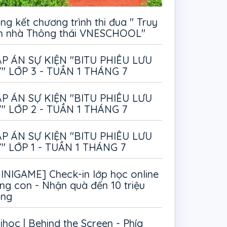
ng kết chương trình thi đua " Truy
m nhà Thông thái VNESCHOOL"
P ÁN SỰ KIỆN "BITU PHIÊU LƯU
" LỚP 3 - TUẦN 1 THÁNG 7
P ÁN SỰ KIỆN "BITU PHIÊU LƯU
" LỚP 2 - TUẦN 1 THÁNG 7
P ÁN SỰ KIỆN "BITU PHIÊU LƯU
" LỚP 1 - TUẦN 1 THÁNG 7
INIGAME] Check-in lớp học online
ng con - Nhận quà đến 10 triệu
ồng
ihoc | Behind the Screen - Phía