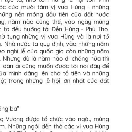
ước của mười tám vị vua Hùng - những
hững nền móng đầu tiên của đất nước
vậy, năm nào cũng thế, vào ngày mùng
c ta đều hướng tới Đền Hùng - Phú Thọ.
 thờ tụng những vị vua Hùng và là nơi tổ
y. Nhà nước ta quy định, vào những năm
heo nghi lễ của quốc gia còn những năm
h. Nhưng dù là năm nào đi chăng nữa thì
 dân ai cũng muốn được tới nơi đây để
của mình dâng lên cho tổ tiên và những
một trong những lễ hội lớn nhất của đất
áng ba”
ùng Vương được tổ chức vào ngày mùng
m. Những ngôi đền thờ các vị vua Hùng