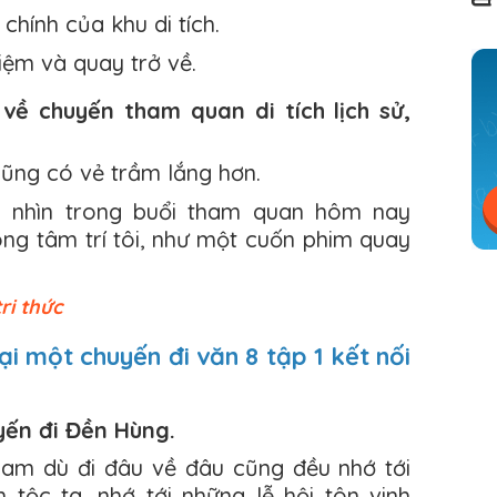
hính của khu di tích.
niệm và quay trở về.
 về chuyến tham quan di tích lịch sử,
cũng có vẻ trầm lắng hơn.
 nhìn trong buổi tham quan hôm nay
ong tâm trí tôi, như một cuốn phim quay
ri thức
lại một chuyến đi văn 8 tập 1 kết nối
uyến đi Đền Hùng.
Nam dù đi đâu về đâu cũng đều nhớ tới
 tộc ta, nhớ tới những lễ hội tôn vinh