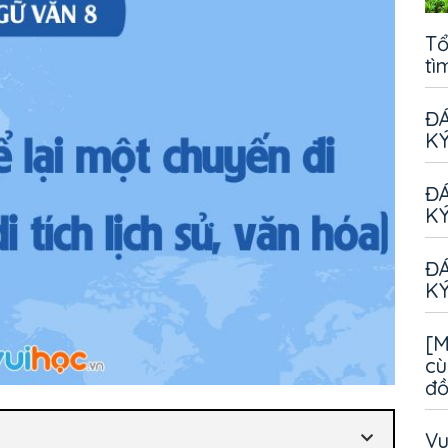
Tổ
tì
ĐÁ
KÝ
ĐÁ
KÝ
ĐÁ
KÝ
[M
cù
đ
Vu