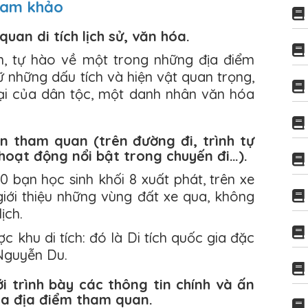
 tham khảo
uan di tích lịch sử, văn hóa.
n, tự hào về một trong những địa điểm
ữ những dấu tích và hiện vật quan trọng,
đại của dân tộc, một danh nhân văn hóa
ến tham quan (trên đường đi, trình tự
oạt động nổi bật trong chuyến đi…).
 bạn học sinh khối 8 xuất phát, trên xe
giới thiệu những vùng đất xe qua, không
ịch.
c khu di tích: đó là Di tích quốc gia đặc
 Nguyễn Du.
i trình bày các thông tin chính và ấn
ủa địa điểm tham quan.