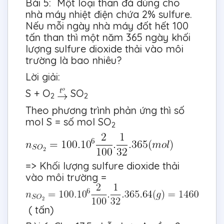
Bài 5: Một loại than đá dùng cho
nhà máy nhiệt điện chứa 2% sulfure.
Nếu mỗi ngày nhà máy đốt hết 100
tấn than thì một năm 365 ngày khối
lượng sulfure dioxide thải vào môi
trường là bao nhiêu?
Lời giải:
S + O
SO
2
2
Theo phương trình phản ứng thì số
mol S = số mol SO
2
=> Khối lượng sulfure dioxide thải
vào môi trường =
( tấn)