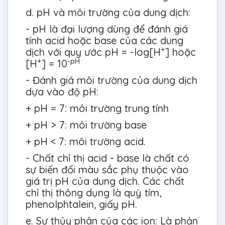
d. pH và môi trường của dung dịch:
- pH là đại lượng dùng để đánh giá
tính acid hoặc base của các dung
+
dịch với quy ước pH = -log[H
] hoặc
+
-pH
[H
] = 10
- Đánh giá môi trường của dung dịch
dựa vào độ pH:
+ pH = 7: môi trường trung tính
+ pH > 7: môi trường base
+ pH < 7: môi trường acid.
- Chất chỉ thị acid - base là chất có
sự biến đổi màu sắc phụ thuộc vào
giá trị pH của dung dịch. Các chất
chỉ thị thông dụng là quỳ tím,
phenolphtalein, giấy pH.
e. Sự thủy phân của các ion: Là phản