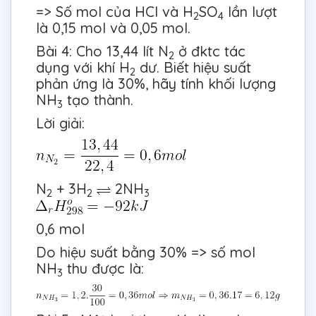
=> Số mol của HCl và H
SO
lần lượt
2
4
là 0,15 mol và 0,05 mol.
Bài 4: Cho 13,44 lít N
ở đktc tác
2
dụng với khí H
dư. Biết hiệu suất
2
phản ứng là 30%, hãy tính khối lượng
NH
tạo thành.
3
Lời giải:
N
+ 3H
2NH
2
2
3
0,6 mol
Do hiệu suất bằng 30% => số mol
NH
thu được là:
3