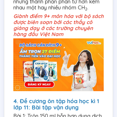
nhưng thành phần phân tử hơn kém
nhau một hay nhiều nhóm CH
.
2
Giành điểm 9+ môn hóa với bộ sách
được biên soạn bởi các thầy cô
giảng dạy ở các trường chuyên
hàng đầu Việt Nam
4. Đề cương ôn tập hóa học kì 1
lớp 11: Bài tập vận dụng
Bài 1: Trộn 150 ml hỗn hợp dung dịch