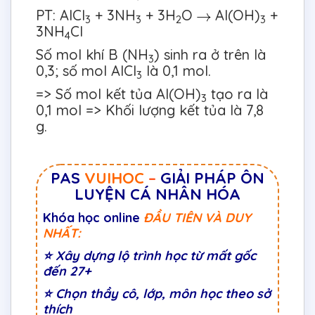
PT: AlCl
+ 3NH
+ 3H
O
Al(OH)
+
3
3
2
3
3NH
Cl
4
Số mol khí B (NH
) sinh ra ở trên là
3
0,3; số mol AlCl
là 0,1 mol.
3
=> Số mol kết tủa Al(OH)
tạo ra là
3
0,1 mol => Khối lượng kết tủa là 7,8
g.
PAS
VUIHOC
–
GIẢI PHÁP ÔN
LUYỆN CÁ NHÂN HÓA
Khóa học online
ĐẦU TIÊN VÀ DUY
NHẤT:
⭐
Xây dựng lộ trình học từ mất gốc
đến 27+
⭐
Chọn thầy cô, lớp, môn học theo sở
thích