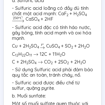
a. Sulfuric acid
- Sulfuric acid loãng có đầy đủ tính
chất một acid mạnh: CaF
+ H
SO
2
2
4
CaSO
+ 2HF
4
- Sulfuric acid đặc có tính háo nước,
gây bỏng, tính acid mạnh và oxi hóa
mạnh.
Cu + 2H
SO
CuSO
+ SO
+ 2H
O
2
4
4
2
2
C
H
O
12C + 11H
O
12
22
11
2
C + 2H
SO
CO
+ 2SO
+ 2H
O
2
4
2
2
2
- Sử dụng Sulfuric acid phải đảm bảo
quy tắc an toàn, tránh cháy, nổ.
- Sulfuric acid được điều chế từ
sulfur, quặng pyrite.
b. Muối sunfate:
Một số muối sulfate quen thuộc với