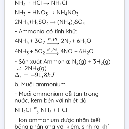
NH
+ HCl
NH
Cl
3
4
NH
+ HNO
NH
NO
3
3
4
3
2NH
+H
SO
(NH
)
SO
3
2
4
4
2
4
- Ammonia có tính khử:
4NH
+ 3O
2N
+ 6H
O
3
2
2
2
4NH
+ 5O
4NO + 6H
O
3
2
2
- Sản xuất Ammonia: N
(g) + 3H
(g)
2
2
⇌ 2NH
(g)
3
b. Muối ammonium
- Muối ammonium dễ tan trong
nước, kém bền với nhiệt độ.
NH
Cl
NH
+ HCl
4
3
- Ion ammonium được nhận biết
bằng phản ứng với kiềm, sinh ra khí