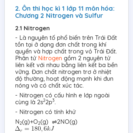
2. Ôn thi học kì 1 lớp 11 môn hóa:
Chương 2 Nitrogen và Sulfur
2.1 Nitrogen
- Là nguyên tố phổ biến trên Trái Đất
tồn tại ở dạng đơn chất trong khí
quyển và hợp chất trong vỏ Trái Đất.
Phân tử
Nitrogen
gồm 2 nguyên tử
liên kết với nhau bằng liên kết ba bền
vững. Đơn chất nitrogen trơ ở nhiệt
độ thường, hoạt động mạnh khi đun
nóng và có chất xúc tác.
- Nitrogen có cấu hình e lớp ngoài
2
3
cùng là 2s
2p
.
- Nitrogen có tính khử
N
(g)+O
(g) ⇌2NO(g)
2
2