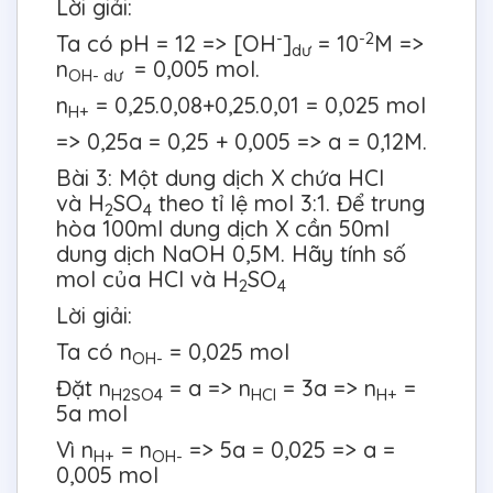
Lời giải:
-
-2
Ta có pH = 12 => [OH
]
= 10
M =>
dư
n
= 0,005 mol.
OH- dư
n
= 0,25.0,08+0,25.0,01 = 0,025 mol
H+
=> 0,25a = 0,25 + 0,005 => a = 0,12M.
Bài 3: Một dung dịch X chứa HCl
và H
SO
theo tỉ lệ mol 3:1. Để trung
2
4
hòa 100ml dung dịch X cần 50ml
dung dịch NaOH 0,5M. Hãy tính số
mol của HCl và H
SO
2
4
Lời giải:
Ta có n
= 0,025 mol
OH-
Đặt n
= a => n
= 3a => n
=
H2SO4
HCl
H+
5a mol
Vì n
= n
=> 5a = 0,025 => a =
H+
OH-
0,005 mol