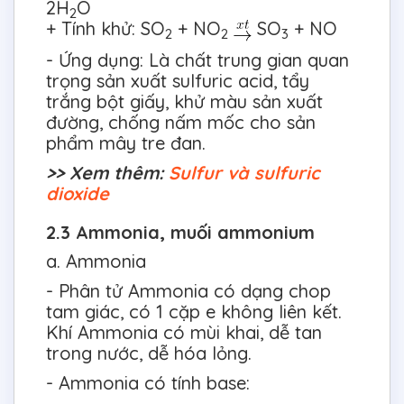
2H
O
2
+ Tính khử: SO
+ NO
SO
+ NO
2
2
3
- Ứng dụng: Là chất trung gian quan
trọng sản xuất sulfuric acid, tẩy
trắng bột giấy, khử màu sản xuất
đường, chống nấm mốc cho sản
phẩm mây tre đan.
>> Xem thêm:
Sulfur và sulfuric
dioxide
2.3 Ammonia, muối ammonium
a. Ammonia
- Phân tử Ammonia có dạng chop
tam giác, có 1 cặp e không liên kết.
Khí Ammonia có mùi khai, dễ tan
trong nước, dễ hóa lỏng.
- Ammonia có tính base: