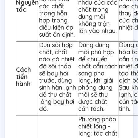
Nguyên
nhau của các
các chất
các ch
tắc
chất trong
trong hỗn
thay đ
dung môi
hợp trong
của c
không trộn
điều kiện áp
nhiệt 
lẫn vào nhau.
suất ổn định.
Đun sôi hợp
Dùng dung
Dùng 
chất, chất
môi phù hợp
hòa ta
nào có nhiệt
để chuyển
cần ti
độ sôi thấp
chất cần tách
nhiệt 
Cách
sẽ bay hơi
sang pha
tạo th
tiến
trước, dùng
lỏng, khi giải
dịch b
hành
sinh hàn lạnh
phóng dung
Sau kh
để thu chất
môi sẽ thu
lạnh, 
lỏng bay hơi
được chất
cần tá
đó.
cần tách.
tinh.
Phương pháp
chiết lỏng -
lỏng: tác chất