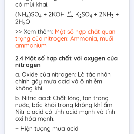
có mùi khai.
(NH
)SO
+ 2KOH
K
SO
+ 2NH
+
4
4
2
4
3
2H
O
2
>> Xem thêm:
Một số hợp chất quan
trọng của nitrogen: Ammonia, muối
ammonium
2.4 Một số hợp chất với oxygen của
nitrogen
a. Oxide của nitrogen: Là tác nhân
chính gây mưa acid và ô nhiễm
không khí.
b. Nitric acid: Chất lỏng, tan trong
nước, bốc khói trong không khí ẩm.
Nitric acid có tính acid mạnh và tính
oxi hóa mạnh.
+ Hiện tượng mưa acid: