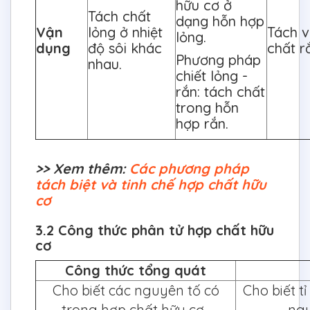
hữu cơ ở
Tách chất
dạng hỗn hợp
Vận
lỏng ở nhiệt
Tách v
lỏng.
dụng
độ sôi khác
chất r
Phương pháp
nhau.
chiết lỏng -
rắn: tách chất
trong hỗn
hợp rắn.
>> Xem thêm:
Các phương pháp
tách biệt và tinh chế hợp chất hữu
cơ
3.2 Công thức phân tử hợp chất hữu
cơ
Công thức tổng quát
Cho biết các nguyên tố có
Cho biết t
trong hợp chất hữu cơ.
ngu