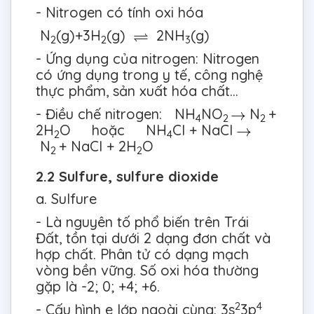
- Nitrogen có tính oxi hóa
N
(g)+3H
(g)
2NH
(g)
2
2
3
- Ứng dụng của nitrogen: Nitrogen
có ứng dụng trong y tế, công nghệ
thực phẩm, sản xuất hóa chất...
- Điều chế nitrogen: NH
NO
N
+
4
2
2
2H
O hoặc NH
Cl + NaCl
2
4
N
+ NaCl + 2H
O
2
2
2.2 Sulfure, sulfure dioxide
a. Sulfure
- Là nguyên tố phổ biến trên Trái
Đất, tồn tại dưới 2 dạng đơn chất và
hợp chất. Phân tử có dạng mạch
vòng bền vững. Số oxi hóa thường
gặp là -2; 0; +4; +6.
2
4
- Cấu hình e lớp ngoài cùng: 3s
3p