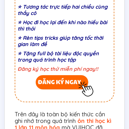
⭐
Tương tác trực tiếp hai chiều cùng
thầy cô
⭐ Học đi học lại đến khi nào hiểu bài
thì thôi
⭐ Rèn tips tricks giúp tăng tốc thời
gian làm đề
⭐ Tặng full bộ tài liệu độc quyền
trong quá trình học tập
Đăng ký học thử miễn phí ngay!!
Trên đây là toàn bộ kiến thức cần
ghi nhớ trong quá trình
ôn thi học kì
1 lớp 11 môn hóa
mà VUIHOC đã