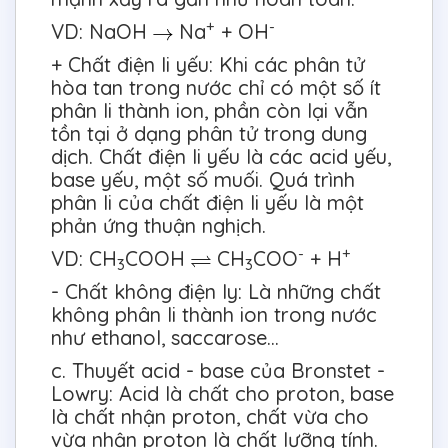
+
-
VD: NaOH
Na
+ OH
+ Chất điện li yếu: Khi các phân tử
hòa tan trong nước chỉ có một số ít
phân li thành ion, phần còn lại vẫn
tồn tại ở dạng phân tử trong dung
dịch. Chất điện li yếu là các acid yếu,
base yếu, một số muối. Quá trình
phân li của chất điện li yếu là một
phản ứng thuận nghịch.
-
+
VD: CH
COOH
CH
COO
+ H
3
3
- Chất không điện ly: Là những chất
không phân li thành ion trong nước
như ethanol, saccarose...
c. Thuyết acid - base của Bronstet -
Lowry: Acid là chất cho proton, base
là chất nhận proton, chất vừa cho
vừa nhận proton là chất lưỡng tính.