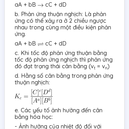
aA + bB
cC + dD
b. Phản ứng thuận nghịch: Là phản
ứng có thể xảy ra ở 2 chiều ngược
nhau trong cùng một điều kiện phản
ứng.
aA + bB
cC + dD
c. Khi tốc độ phản ứng thuận bằng
tốc độ phản ứng nghịch thì phản ứng
đó đạt trạng thái cân bằng (v
= v
)
t
n
d. Hằng số cân bằng trong phản ứng
thuận nghịch:
e. Các yếu tố ảnh hưởng đến cân
bằng hóa học:
- Ảnh hưởng của nhiệt độ đối với