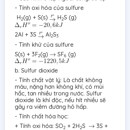
- Tính oxi hóa của sulfure
H
(g) + S(s)
H
S (g)
2
2
2Al + 3S
Al
S
2
3
- Tỉnh khử của sulfure
S(s) + 3F
(g)
SF
(g)
2
6
b. Sulfur dioxide
- Tính chất vật lý: Là chất không
màu, nặng hơn không khí, có mùi
hắc, tan nhiều trong nước. Sulfur
dioxide là khí độc, nếu hít nhiều sẽ
gây ra viêm đường hô hấp.
- Tính chất hóa học:
+ Tính oxi hóa: SO
+ 2H
S
3S +
2
2