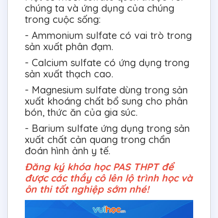
chúng ta và ứng dụng của chúng
trong cuộc sống:
- Ammonium sulfate có vai trò trong
sản xuất phân đạm.
- Calcium sulfate có ứng dụng trong
sản xuất thạch cao.
- Magnesium sulfate dùng trong sản
xuất khoáng chất bổ sung cho phân
bón, thức ăn của gia súc.
- Barium sulfate ứng dụng trong sản
xuất chất cản quang trong chẩn
đoán hình ảnh y tế.
Đăng ký khóa học PAS THPT để
được các thầy cô lên lộ trình học và
ôn thi tốt nghiệp sớm nhé!