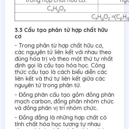
C
H
O
x
y
z
C
H
O
=(C
H
x
y
z
p
3.3 Cấu tạo phân tử hợp chất hữu
cơ
- Trong phân từ hợp chất hữu cơ,
các nguyên tử liên kết với nhau theo
đúng hóa trị và theo một thứ tự nhất
định gọi là cấu tạo hóa học. Công
thức cấu tạo là cách biểu diễn các
liên kết và thứ tự liên kết giữa các
nguyên tử trong phân tử.
- Đồng phân cấu tạo gồm đồng phân
mạch carbon, đồng phân nhóm chức
và đồng phân vị trí nhóm chức.
- Đồng đẳng là những hợp chất có
tính chất hóa học tương tự nhau