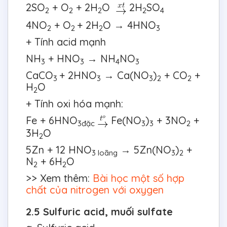
2SO
+ O
+ 2H
O
2H
SO
2
2
2
2
4
4NO
+ O
+ 2H
O → 4HNO
2
2
2
3
+ Tính acid mạnh
NH
+ HNO
→ NH
NO
3
3
4
3
CaCO
+ 2HNO
→ Ca(NO
)
+ CO
+
3
3
3
2
2
H
O
2
+ Tính oxi hóa mạnh:
Fe + 6HNO
Fe(NO
)
+ 3NO
+
3đặc
3
3
2
3H
O
2
5Zn + 12 HNO
→ 5Zn(NO
)
+
3 loãng
3
2
N
+ 6H
O
2
2
>> Xem thêm:
Bài học một số hợp
chất của nitrogen với oxygen
2.5 Sulfuric acid, muối sulfate