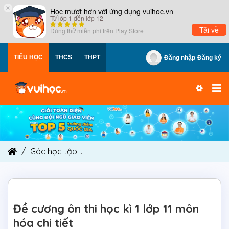
×
Học mượt hơn với ứng dụng vuihoc.vn
Từ lớp 1 đến lớp 12
Tải về
Dùng thử miễn phí trên
Play Store
TIỂU HỌC
THCS
THPT
Đăng nhập
Đăng ký
Góc học tập
Đề cương ôn thi học kì 1 lớp 11 môn 
Đề cương ôn thi học kì 1 lớp 11 môn
hóa chi tiết