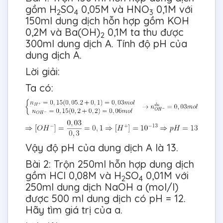
gồm H
SO
0,05M và HNO
0,1M với
2
4
3
150ml dung dịch hỗn hợp gồm KOH
0,2M và Ba(OH)
0,1M ta thu được
2
300ml dung dịch A. Tính độ pH của
dung dịch A.
Lời giải:
Ta có:
Vậy độ pH của dung dịch A là 13.
Bài 2: Trộn 250ml hỗn hợp dung dịch
gồm HCl 0,08M và H
SO
0,01M với
2
4
250ml dung dịch NaOH a (mol/l)
được 500 ml dung dịch có pH = 12.
Hãy tìm giá trị của a.