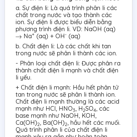
a. Sự điện li: Là quá trình phân li các
chất trong nước và tạo thành các
ion. Sự điện li được biểu diễn bằng
phương trình điện li. VD: NaOH (aq)
+
-
Na
(aq) + OH
(aq)
b. Chất điện li: Là các chất khi tan
trong nước sẽ phân li thành các ion.
- Phân loại chất điện li: Được phân ra
thành chất điện li mạnh và chất điện
li yếu.
+ Chất điện li mạnh: Hầu hết phân tử
tan trong nước sẽ phân li thành ion.
Chất điện li mạnh thường là các acid
mạnh như HCl, HNO
, H
SO
, các
3
2
4
base mạnh như NaOH, KOH,
Ca(OH)
, Ba(OH)
, hầu hết các muối.
2
2
Quá trình phân li của chất điện li
mạnh xảy ra gần như hoàn toàn.