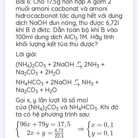
Bài 6: Cho 17.5g hỗn hợp A gồm 2
muối amoni cacbonat và amoni
hidrocacbonat tác dụng hết với dung
dịch NaOH đun nóng, thu được 6,72l
khí B ở đktc. Dẫn toàn bộ khí B vào
100ml dung dịch AlCl
1M. Hãy tính
3
khối lượng kết tủa thu được?
Lời giải:
(NH
)
CO
+ 2NaOH
2NH
+
4
2
3
3
Na
CO
+ 2H
O
2
3
2
NH
HCO
+ 2NaOH
NH
+
4
3
3
Na
CO
+ H
O
2
3
2
Gọi x, y lần lượt là số mol
của (NH
)
CO
và NH
HCO
. Khi đó
4
2
3
4
3
ta có hệ phương trình sau: