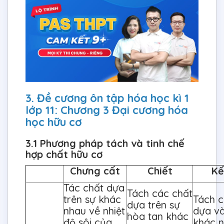
3. Đề cương ôn tập hóa học kì 1
lớp 11: Chương 3 Đại cương hóa
học hữu cơ
3.1 Phương pháp tách và tinh chế
hợp chất hữu cơ
Chưng cất
Chiết
Kế
Tác chất dựa
Tách các chất
trên sự khác
Tách c
dựa trên sự
nhau về nhiệt
dựa và
hòa tan khác
độ sôi của
khác 