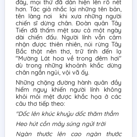
đây, mọi thứ đã dần hiện lên rõ nét
hơn. Tác giả nhắc lại những tên bản,
tên làng nơi khi xưa những người
chiến sĩ dừng chân. Đoàn quân Tây
Tiến đã thấm mệt sau cả một ngày
dài chiến đấu. Người lính vẫn cảm
nhận được thiên nhiên, núi rừng Tây
Bắc thật nên thơ, trữ tình đến lạ
"Mường Lát hoa về trong đêm hơi"
dù trong những khoảnh khắc dừng
chân ngắn ngủi, vội vã ấy.
Những chặng đường hành quân đầy
hiểm nguy khiến người lính không
khỏi mỏi mệt được khắc họa ở các
câu thơ tiếp theo:
"Dốc lên khúc khuỷu dốc thăm thẳm
Heo hút cồn mây súng ngửi trời
Ngàn thước lên cao ngàn thước