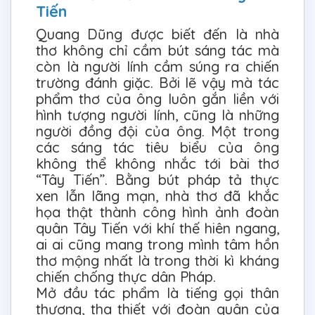
Tiến
Quang Dũng được biết đến là nhà
thơ không chỉ cầm bút sáng tác mà
còn là người lính cầm súng ra chiến
trường đánh giặc. Bởi lẽ vậy mà tác
phẩm thơ của ông luôn gắn liền với
hình tượng người lính, cũng là những
người đồng đội của ông. Một trong
các sáng tác tiêu biểu của ông
không thể không nhắc tới bài thơ
“Tây Tiến”. Bằng bút pháp tả thực
xen lẫn lãng mạn, nhà thơ đã khắc
họa thật thành công hình ảnh đoàn
quân Tây Tiến với khí thế hiên ngang,
ai ai cũng mang trong mình tâm hồn
thơ mộng nhất là trong thời kì kháng
chiến chống thực dân Pháp.
Mở đầu tác phẩm là tiếng gọi thân
thương, tha thiết với đoàn quân của