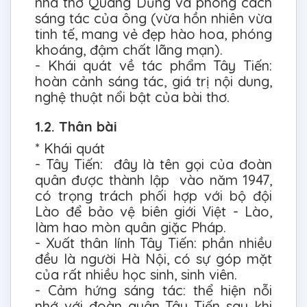
nhà thơ Quang Dũng và phong cách
sáng tác của ông (vừa hồn nhiên vừa
tinh tế, mang vẻ đẹp hào hoa, phóng
khoáng, đậm chất lãng mạn).
- Khái quát về tác phẩm Tây Tiến:
hoàn cảnh sáng tác, giá trị nội dung,
nghệ thuật nổi bật của bài thơ.
1.2. Thân bài
* Khái quát
- Tây Tiến: đây là tên gọi của đoàn
quân được thành lập vào năm 1947,
có trọng trách phối hợp với bộ đội
Lào để bảo vệ biên giới Việt - Lào,
làm hao mòn quân giặc Pháp.
- Xuất thân lính Tây Tiến: phần nhiều
đều là người Hà Nội, có sự góp mặt
của rất nhiều học sinh, sinh viên.
- Cảm hứng sáng tác: thể hiện nỗi
nhớ với đoàn quân Tây Tiến sau khi