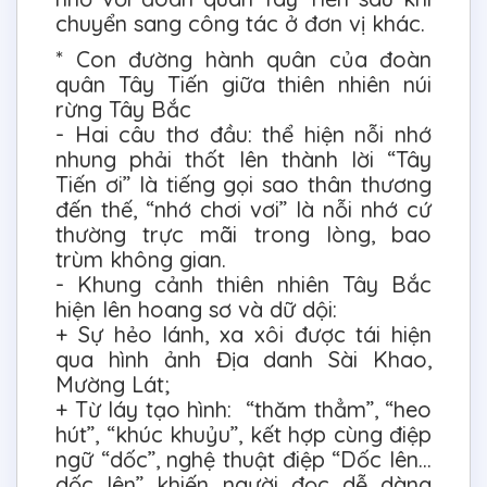
chuyển sang công tác ở đơn vị khác.
* Con đường hành quân của đoàn
quân Tây Tiến giữa thiên nhiên núi
rừng Tây Bắc
- Hai câu thơ đầu: thể hiện nỗi nhớ
nhung phải thốt lên thành lời “Tây
Tiến ơi” là tiếng gọi sao thân thương
đến thế, “nhớ chơi vơi” là nỗi nhớ cứ
thường trực mãi trong lòng, bao
trùm không gian.
- Khung cảnh thiên nhiên Tây Bắc
hiện lên hoang sơ và dữ dội:
+ Sự hẻo lánh, xa xôi được tái hiện
qua hình ảnh Địa danh Sài Khao,
Mường Lát;
+ Từ láy tạo hình: “thăm thẳm”, “heo
hút”, “khúc khuỷu”, kết hợp cùng điệp
ngữ “dốc”, nghệ thuật điệp “Dốc lên...
dốc lên” khiến người đọc dễ dàng