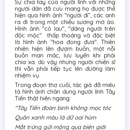
Sự chia tay của người lính với những
người dân đã cưu mang họ được thể
hiện qua hình ảnh “người đi”, các anh
ra đi trong một chiều sương mờ ảo.
Hình ảnh "cỏ lau", "dáng người trên
độc mộc" thấp thoáng và đặc biệt
là hình ảnh "hoa đong đưa". Thiên
nhiên hiện lên đượm buồn, một nỗi
buồn man mác, lưu luyến khi phải
chia xa. dù vậy nhưng người chiến sĩ
thì vẫn phải tiếp tục lên đường làm
nhiệm vụ.
Trong đoạn thơ cuối, tác giả đã miêu
tả hình ảnh chân dung người lính Tây
Tiến thật hiên ngang:
"Tây Tiến đoàn binh không mọc tóc
Quân xanh màu lá dữ oai hùm
Mắt trừng gửi mộng qua biên giới