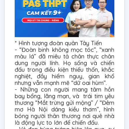
* Hình tượng đoàn quân Tây Tiến
- “Đoàn binh không mọc tóc”, “xanh
màu lá” đã miêu tả chân thực chân
dung người lính. Họ sống và chiến
đấu trong điều kiện thiếu thốn, khắc
nghiệt, đầy hiểm nguy, gian khổ
nhưng vẫn mạnh mẽ “dữ oai hùm”.
- Những con người mang tâm hồn
bay bổng, lãng mạn, và trái tim yêu
thương “Mắt trừng gửi mộng” / “Đêm
mơ Hà Nội dáng kiều thơm”, hình
bóng người thân thương nơi quê nhà
là động lực to lớn để chiến đấu.