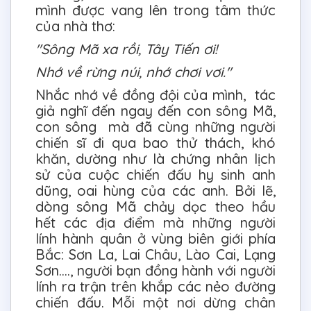
mình được vang lên trong tâm thức
của nhà thơ:
"Sông Mã xa rồi, Tây Tiến ơi!
Nhớ về rừng núi, nhớ chơi vơi."
Nhắc nhớ về đồng đội của mình, tác
giả nghĩ đến ngay đến con sông Mã,
con sông mà đã cùng những người
chiến sĩ đi qua bao thử thách, khó
khăn, dường như là chứng nhân lịch
sử của cuộc chiến đấu hy sinh anh
dũng, oai hùng của các anh. Bởi lẽ,
dòng sông Mã chảy dọc theo hầu
hết các địa điểm mà những người
lính hành quân ở vùng biên giới phía
Bắc: Sơn La, Lai Châu, Lào Cai, Lạng
Sơn...., người bạn đồng hành với người
lính ra trận trên khắp các nẻo đường
chiến đấu. Mỗi một nơi dừng chân