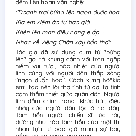
đêm liên hoan văn nghệ:
"Doanh trại bừng lên ngọn đuốc hoa
Kìa em xiêm áo tự bao giờ
Khèn lên man điệu nàng e ấp
Nhạc về Viêng Chăn xây hồn thơ"
Tác giả đã sử dụng cụm từ "bừng
lên" gợi tả khung cảnh với tràn ngập
niềm vui tươi, náo nhiệt của người
lính cùng với người dân thắp sáng
"ngọn đuốc hoa". Cách xưng hô"kìa
em" tạo nên lời thơ tình tứ gợi tả tình
cảm thắm thiết giữa quân dân. Người
lính đắm chìm trong khúc hát, điệu
nhảy của người dân tộc ở nơi đây.
Tâm hồn người chiến sĩ lúc này
dường như hóa tâm hồn của một thi
nhân tựa từ bao giờ mang sự bay
bổng và vô cùng lãng mạn.