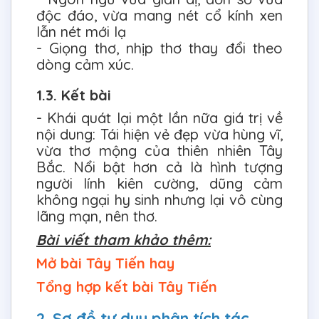
độc đáo, vừa mang nét cổ kính xen
lẫn nét mới lạ
- Giọng thơ, nhịp thơ thay đổi theo
dòng cảm xúc.
1.3. Kết bài
- Khái quát lại một lần nữa giá trị về
nội dung: Tái hiện vẻ đẹp vừa hùng vĩ,
vừa thơ mộng của thiên nhiên Tây
Bắc. Nổi bật hơn cả là hình tượng
người lính kiên cường, dũng cảm
không ngại hy sinh nhưng lại vô cùng
lãng mạn, nên thơ.
Bài viết tham khảo thêm:
Mở bài Tây Tiến hay
Tổng hợp kết bài Tây Tiến
2. Sơ đồ tư duy phân tích tác