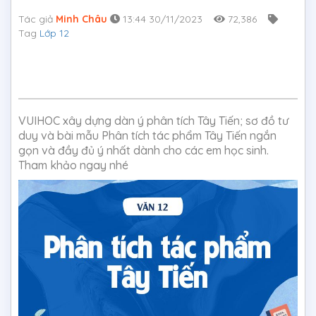
Tác giả
Minh Châu
13:44 30/11/2023
72,386
Tag
Lớp 12
VUIHOC xây dựng dàn ý phân tích Tây Tiến; sơ đồ tư
duy và bài mẫu Phân tích tác phẩm Tây Tiến ngắn
gọn và đầy đủ ý nhất dành cho các em học sinh.
Tham khảo ngay nhé