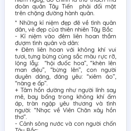
đoàn quân Tây Tiến phải đối mặt
trên chặng đường hành quân.
* Những kỉ niệm đẹp đẽ về tình quân
dân, vẻ đẹp của thiên nhiên Tây Bắc
- Kỉ niệm vào đêm liên hoan thắm
đượm tình quân và dân:
+ Đêm liên hoan với không khí vui
tươi, tưng bừng cùng sắc màu rực rỡ,
lộng lẫy: “hội đuốc hoa”, “khèn lên
man điệu”, “bừng lên”, con người
duyên dáng, đáng yêu: “xiêm áo”,
“nàng e ấp”.
+ Tâm hồn dường như người lính say
mê, bay bổng trong không khí ấm
áp, tràn ngập yêu thương và tình
người: “Nhạc về Viên Chăn xây hồn
thơ”.
- Cảnh sông nước và con người chốn
Tây Bắc: