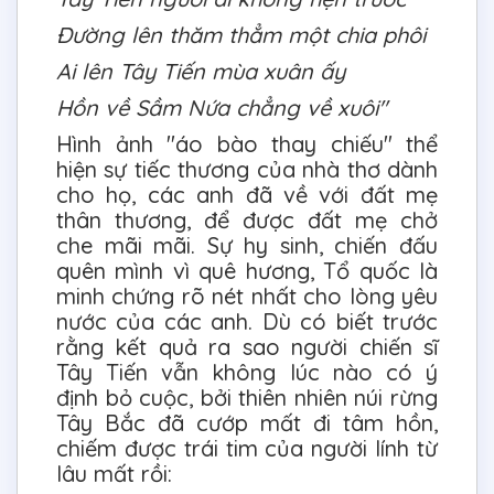
Đường lên thăm thẳm một chia phôi
Ai lên Tây Tiến mùa xuân ấy
Hồn về Sầm Nứa chẳng về xuôi"
Hình ảnh "áo bào thay chiếu" thể
hiện sự tiếc thương của nhà thơ dành
cho họ, các anh đã về với đất mẹ
thân thương, để được đất mẹ chở
che mãi mãi. Sự hy sinh, chiến đấu
quên mình vì quê hương, Tổ quốc là
minh chứng rõ nét nhất cho lòng yêu
nước của các anh. Dù có biết trước
rằng kết quả ra sao người chiến sĩ
Tây Tiến vẫn không lúc nào có ý
định bỏ cuộc, bởi thiên nhiên núi rừng
Tây Bắc đã cướp mất đi tâm hồn,
chiếm được trái tim của người lính từ
lâu mất rồi: