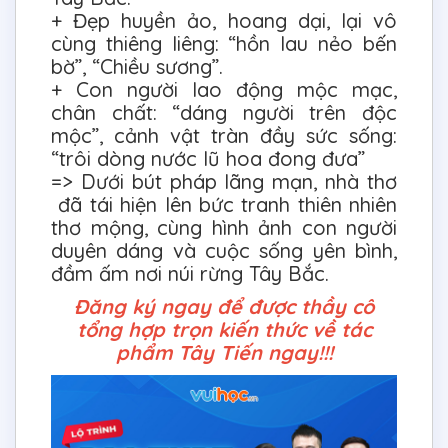
+ Đẹp huyền ảo, hoang dại, lại vô
cùng thiêng liêng: “hồn lau nẻo bến
bờ”, “Chiều sương”.
+ Con người lao động mộc mạc,
chân chất: “dáng người trên độc
mộc”, cảnh vật tràn đầy sức sống:
“trôi dòng nước lũ hoa đong đưa”
=> Dưới bút pháp lãng mạn, nhà thơ
đã tái hiện lên bức tranh thiên nhiên
thơ mộng, cùng hình ảnh con người
duyên dáng và cuộc sống yên bình,
đầm ấm nơi núi rừng Tây Bắc.
Đăng ký ngay để được thầy cô
tổng hợp trọn kiến thức về tác
phẩm Tây Tiến ngay!!!