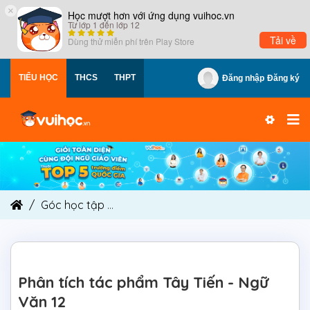
×
Học mượt hơn với ứng dụng vuihoc.vn
Từ lớp 1 đến lớp 12
Tải về
Dùng thử miễn phí trên
Play Store
TIỂU HỌC
THCS
THPT
Đăng nhập
Đăng ký
Góc học tập
Phân tích tác phẩm Tây Tiến - Ngữ 
Phân tích tác phẩm Tây Tiến - Ngữ
Văn 12