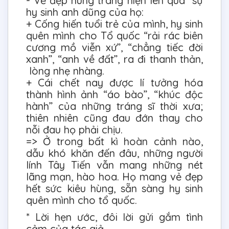
- Vẻ đẹp hùng tráng hiện lên qua sự
hy sinh anh dũng của họ:
+ Cống hiến tuổi trẻ của mình, hy sinh
quên mình cho Tổ quốc “rải rác biên
cương mồ viễn xứ”, “chẳng tiếc đời
xanh”, “anh về đất”, ra đi thanh thản,
lòng nhẹ nhàng.
+ Cái chết nay được lí tưởng hóa
thành hình ảnh “áo bào”, “khúc độc
hành” của những tráng sĩ thời xưa;
thiên nhiên cũng đau đớn thay cho
nỗi đau họ phải chịu.
=> Ở trong bất kì hoàn cảnh nào,
dẫu khó khăn đến đâu, những người
lính Tây Tiến vẫn mang những nét
lãng mạn, hào hoa. Họ mang vẻ đẹp
hết sức kiêu hùng, sẵn sàng hy sinh
quên mình cho tổ quốc.
* Lời hẹn ước, đôi lời gửi gắm tình
cảm của tác giả