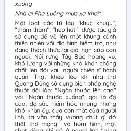
xuống
Nhà ai Pha Luông mưa xa khơi"
Một loạt các từ láy "khúc khuỷu",
"thăm thẳm", "heo hút" được tác giả
sử dụng để vẽ lên một khung cảnh
thiên nhiên với địa hình hiểm trở, như
đang thách thức lại giới hạn của con
người. Núi rừng Tây Bắc hoang vu,
khó lường với những khó khăn chồng
chất lên đôi vai người chiến sĩ hành
quân. Thật khéo léo khi nhà thơ
Quang Dũng sử dụng biện pháp nghệ
thuật đối lập: "Ngàn thước lên cao"
với "Ngàn thước xuống", gợi tả độ
cao, độ sâu hiểm hóc nhưng những
khó khăn ấy, qua con mắt của người
lính, ta vẫn thấy vương chút gì đó
thật thơ mộng và hóm hỉnh, một
chất riêng chỉ có ở người lính "súng