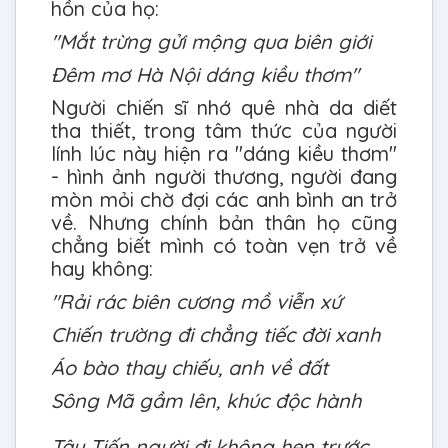
hồn của họ:
"Mắt trừng gửi mộng qua biên giới
Đêm mơ Hà Nội dáng kiều thơm"
Người chiến sĩ nhớ quê nhà da diết
tha thiết, trong tâm thức của người
lính lúc này hiện ra "dáng kiều thơm"
- hình ảnh người thương, người đang
mòn mỏi chờ đợi các anh bình an trở
về. Nhưng chính bản thân họ cũng
chẳng biết mình có toàn vẹn trở về
hay không:
"Rải rác biên cương mồ viễn xứ
Chiến trường đi chẳng tiếc đời xanh
Áo bào thay chiếu, anh về đất
Sông Mã gầm lên, khúc độc hành
Tây Tiến người đi không hẹn trước