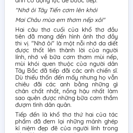
anh có động lực để bước tiếp:
"Nhớ ôi Tây Tiến cơm lên khói
Mai Châu mùa em thơm nếp xôi"
Hai câu thơ cuối của khổ thơ đầu
tiên đã mang đến hình ảnh thơ đầy
thi vị. "Nhớ ôi" là một nỗi nhớ da diết
được thốt lên thành lời của người
lính, nhớ về bữa cơm thơm mùi nếp,
mùi khói quen thuộc của người dân
Tây Bắc đã tiếp đãi các anh chiến sĩ.
Dù thiếu thốn đến mấy nhưng họ vẫn
chiêu đãi các anh bằng những gì
chân chất nhất, nồng hậu nhất làm
sao quên được những bữa cơm thắm
đượm tình dân quân.
Tiếp đến là khổ thơ thứ hai của tác
phẩm đã đem lại những mảnh ghép
kỉ niệm đẹp đẽ của người lính trong