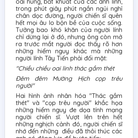
oai hùng, bất khuất của các anh lính,
trong phút giây phút ngắn ngủi nghỉ
chân dọc đường, người chiến sĩ quên
hết mọi âu lo bộn bề của cuộc sống.
Tưởng bao khó khăn của người lính
chỉ dừng lại ở đó, nhưng ông còn mở
ra trước mắt người đọc thấy rõ hơn
những hiểm nguy khác mà những
người lính Tây Tiến phải đối mặt:
"Chiều chiều oai linh thác gầm thét
Đêm đêm Mường Hịch cọp trêu
người"
Hai hình ảnh nhân hóa "Thác gầm
thét" và "cọp trêu người" khắc họa
những hiểm nguy đe dọa tính mạng
người chiến sĩ. Vượt lên trên hết
những nghịch cảnh đó, người chiến sĩ
nhớ đến những điều đã thôi thúc các