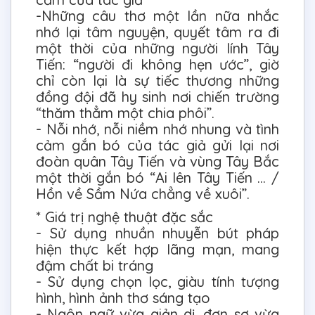
-Những câu thơ một lần nữa nhắc
nhớ lại tâm nguyện, quyết tâm ra đi
một thời của những người lính Tây
Tiến: “người đi không hẹn ước”, giờ
chỉ còn lại là sự tiếc thương những
đồng đội đã hy sinh nơi chiến trường
“thăm thẳm một chia phôi”.
- Nỗi nhớ, nỗi niềm nhớ nhung và tình
cảm gắn bó của tác giả gửi lại nơi
đoàn quân Tây Tiến và vùng Tây Bắc
một thời gắn bó “Ai lên Tây Tiến ... /
Hồn về Sầm Nứa chẳng về xuôi”.
* Giá trị nghệ thuật đặc sắc
- Sử dụng nhuần nhuyễn bút pháp
hiện thực kết hợp lãng mạn, mang
đậm chất bi tráng
- Sử dụng chọn lọc, giàu tính tượng
hình, hình ảnh thơ sáng tạo
- Ngôn ngữ vừa giản dị, đơn sơ vừa