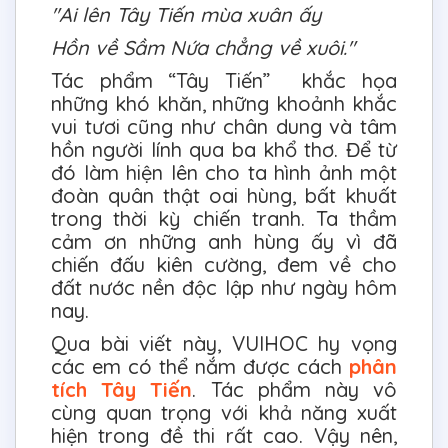
"Ai lên Tây Tiến mùa xuân ấy
Hồn về Sầm Nứa chẳng về xuôi."
Tác phẩm “Tây Tiến” khắc họa
những khó khăn, những khoảnh khắc
vui tươi cũng như chân dung và tâm
hồn người lính qua ba khổ thơ. Để từ
đó làm hiện lên cho ta hình ảnh một
đoàn quân thật oai hùng, bất khuất
trong thời kỳ chiến tranh. Ta thầm
cảm ơn những anh hùng ấy vì đã
chiến đấu kiên cường, đem về cho
đất nước nền độc lập như ngày hôm
nay.
Qua bài viết này, VUIHOC hy vọng
các em có thể nắm được cách
phân
tích Tây Tiến
. Tác phẩm này vô
cùng quan trọng với khả năng xuất
hiện trong đề thi rất cao. Vậy nên,