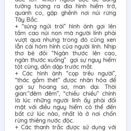
tưởng tượng ra địa hình hiểm trở,
quanh co, gập ghềnh nơi núi rừng
Tây Bắc.
+ “súng ngửi trời” hình ảnh gợi lên
tầm cao núi non mà người lính phải
vượt qua nhưng trong đó cũng xen
lẫn cái hóm hỉnh của người lính. Nhịp
thơ bẻ đôi “Ngàn thước lên cao,
ngàn thước xuống” gợi sự nguy hiểm
tột cùng, dồn dập trước mắt.
+ Các hình ảnh “cọp trêu người”,
“thác gầm thét” được nhân hóa để
gợi sự hoang sơ, man dại. Thời
gian:”đêm đêm”, “chiều chiều” chính
là lúc những người lính ấy phải đối
mặt với điều nguy hiểm có thể đến
bất cứ lúc nào, nhất là ở nơi chốn
rừng thiêng nước độc.
+ Các thanh trắc được sử dụng với