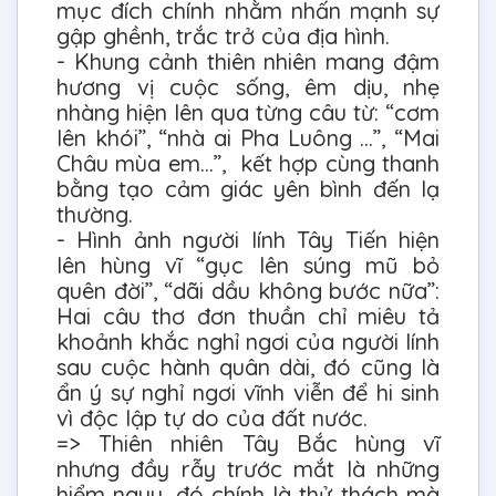
mục đích chính nhằm nhấn mạnh sự
gập ghềnh, trắc trở của địa hình.
- Khung cảnh thiên nhiên mang đậm
hương vị cuộc sống, êm dịu, nhẹ
nhàng hiện lên qua từng câu từ: “cơm
lên khói”, “nhà ai Pha Luông ...”, “Mai
Châu mùa em...”, kết hợp cùng thanh
bằng tạo cảm giác yên bình đến lạ
thường.
- Hình ảnh người lính Tây Tiến hiện
lên hùng vĩ “gục lên súng mũ bỏ
quên đời”, “dãi dầu không bước nữa”:
Hai câu thơ đơn thuần chỉ miêu tả
khoảnh khắc nghỉ ngơi của người lính
sau cuộc hành quân dài, đó cũng là
ẩn ý sự nghỉ ngơi vĩnh viễn để hi sinh
vì độc lập tự do của đất nước.
=> Thiên nhiên Tây Bắc hùng vĩ
nhưng đầy rẫy trước mắt là những
hiểm nguy, đó chính là thử thách mà