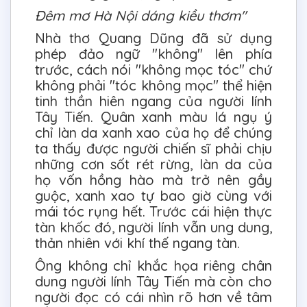
Đêm mơ Hà Nội dáng kiều thơm"
Nhà thơ Quang Dũng đã sử dụng
phép đảo ngữ "không" lên phía
trước, cách nói "không mọc tóc" chứ
không phải "tóc không mọc" thể hiện
tinh thần hiên ngang của người lính
Tây Tiến. Quân xanh màu lá ngụ ý
chỉ làn da xanh xao của họ để chúng
ta thấy được người chiến sĩ phải chịu
những cơn sốt rét rừng, làn da của
họ vốn hồng hào mà trở nên gầy
guộc, xanh xao tự bao giờ cùng với
mái tóc rụng hết. Trước cái hiện thực
tàn khốc đó, người lính vẫn ung dung,
thản nhiên với khí thế ngang tàn.
Ông không chỉ khắc họa riêng chân
dung người lính Tây Tiến mà còn cho
người đọc có cái nhìn rõ hơn về tâm