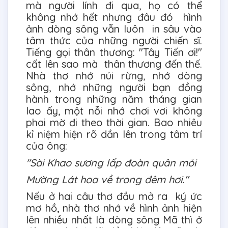
mà người lính đi qua, họ có thể
không nhớ hết nhưng đâu đó hình
ảnh dòng sông vẫn luôn in sâu vào
tâm thức của những người chiến sĩ.
Tiếng gọi thân thương: "Tây Tiến ơi!"
cất lên sao mà thân thương đến thế.
Nhà thơ nhớ núi rừng, nhớ dòng
sông, nhớ những người bạn đồng
hành trong những năm tháng gian
lao ấy, một nỗi nhớ chơi vơi không
phai mờ đi theo thời gian. Bao nhiêu
kỉ niệm hiện rõ dần lên trong tâm trí
của ông:
"Sài Khao sương lấp đoàn quân mỏi
Mường Lát hoa về trong đêm hơi."
Nếu ở hai câu thơ đầu mở ra ký ức
mơ hồ, nhà thơ nhớ về hình ảnh hiện
lên nhiều nhất là dòng sông Mã thì ở