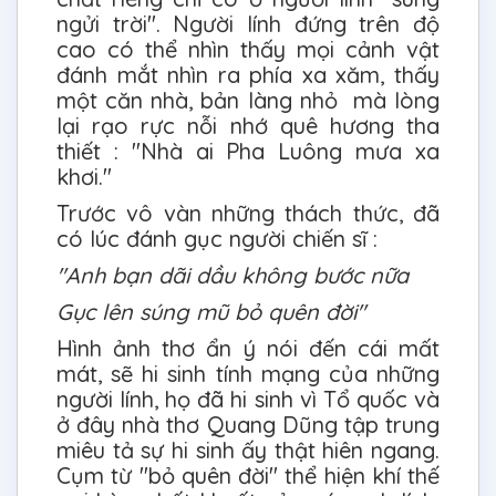
ngửi trời". Người lính đứng trên độ
cao có thể nhìn thấy mọi cảnh vật
đánh mắt nhìn ra phía xa xăm, thấy
một căn nhà, bản làng nhỏ mà lòng
lại rạo rực nỗi nhớ quê hương tha
thiết : "Nhà ai Pha Luông mưa xa
khơi."
Trước vô vàn những thách thức, đã
có lúc đánh gục người chiến sĩ :
"Anh bạn dãi dầu không bước nữa
Gục lên súng mũ bỏ quên đời"
Hình ảnh thơ ẩn ý nói đến cái mất
mát, sẽ hi sinh tính mạng của những
người lính, họ đã hi sinh vì Tổ quốc và
ở đây nhà thơ Quang Dũng tập trung
miêu tả sự hi sinh ấy thật hiên ngang.
Cụm từ "bỏ quên đời" thể hiện khí thế