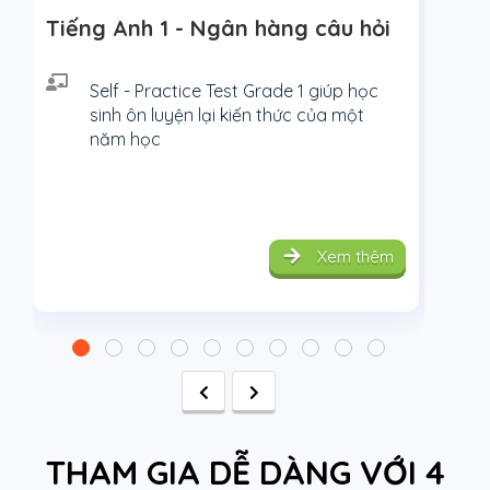
Tiếng Anh 1 - Ngân hàng câu hỏi
Ti
Self - Practice Test Grade 1 giúp học
sinh ôn luyện lại kiến thức của một
năm học
Xem thêm
THAM GIA
DỄ DÀNG
VỚI 4