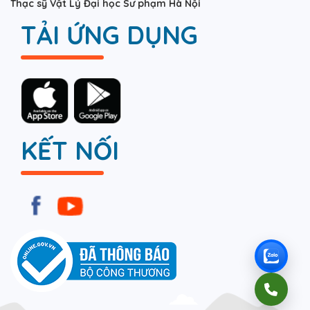
Thạc sỹ Vật Lý Đại học Sư phạm Hà Nội
TẢI ỨNG DỤNG
KẾT NỐI