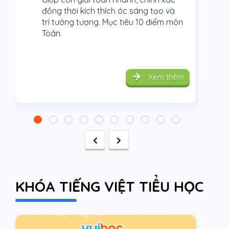
đồng thời kích thích óc sáng tạo và
Kh
trí tưởng tượng. Mục tiêu 10 điểm môn
Tr
Toán.
th
gi
Xem thêm
KHÓA TIẾNG VIỆT TIỂU HỌC