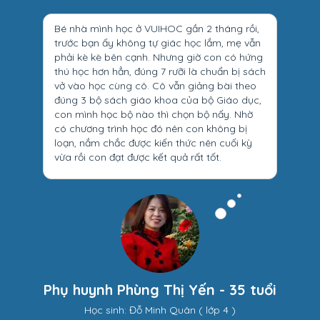
Bé nhà mình học ở VUIHOC gần 2 tháng rồi,
trước bạn ấy không tự giác học lắm, mẹ vẫn
phải kè kè bên cạnh. Nhưng giờ con có hứng
thú học hơn hẳn, đúng 7 rưỡi là chuẩn bị sách
vở vào học cùng cô. Cô vẫn giảng bài theo
đúng 3 bộ sách giáo khoa của bộ Giáo dục,
con mình học bộ nào thì chọn bộ nấy. Nhờ
có chương trình học đó nên con không bị
loạn, nắm chắc được kiến thức nên cuối kỳ
vừa rồi con đạt được kết quả rất tốt.
Phụ huynh Phùng Thị Yến - 35 tuổi
Học sinh: Đỗ Minh Quân ( lớp 4 )