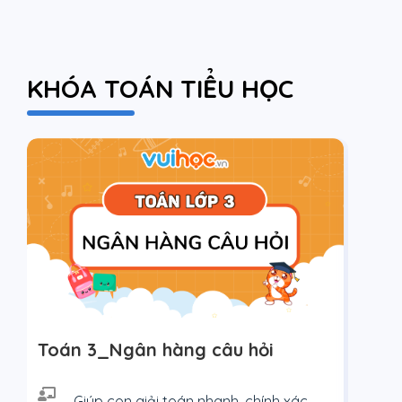
KHÓA TOÁN TIỂU HỌC
Toán 3_Ngân hàng câu hỏi
Kh
th
Giúp con giải toán nhanh, chính xác