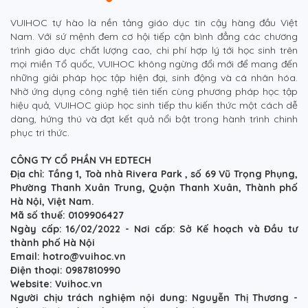
VUIHOC tự hào là nền tảng giáo dục tin cậy hàng đầu Việt
Nam. Với sứ mệnh đem cơ hội tiếp cận bình đẳng các chương
trình giáo dục chất lượng cao, chi phí hợp lý tới học sinh trên
mọi miền Tổ quốc, VUIHOC không ngừng đổi mới để mang đến
những giải pháp học tập hiện đại, sinh động và cá nhân hóa.
Nhờ ứng dụng công nghệ tiên tiến cùng phương pháp học tập
hiệu quả, VUIHOC giúp học sinh tiếp thu kiến thức một cách dễ
dàng, hứng thú và đạt kết quả nổi bật trong hành trình chinh
phục tri thức.
CÔNG TY CỔ PHẦN VH EDTECH
Địa chỉ: Tầng 1, Toà nhà Rivera Park , số 69 Vũ Trọng Phụng,
Phường Thanh Xuân Trung, Quận Thanh Xuân, Thành phố
Hà Nội, Việt Nam.
Mã số thuế: 0109906427
Ngày cấp: 16/02/2022 - Nơi cấp: Sở Kế hoạch và Đầu tư
thành phố Hà Nội
Email: hotro@vuihoc.vn
Điện thoại: 0987810990
Website: Vuihoc.vn
Người chịu trách nghiệm nội dung: Nguyễn Thị Thương -