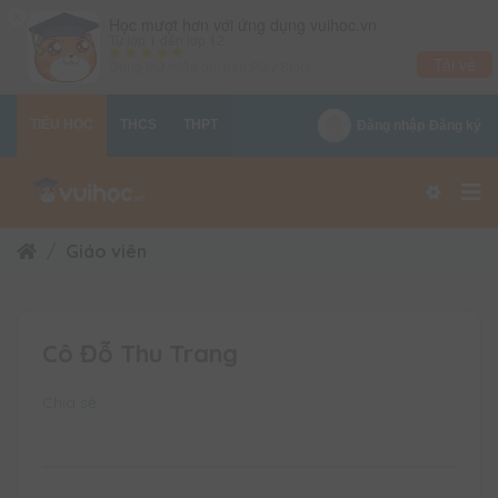
×
Học mượt hơn với ứng dụng vuihoc.vn
Từ lớp 1 đến lớp 12
Tải về
Dùng thử miễn phí trên
Play Store
TIỂU HỌC
THCS
THPT
Đăng nhập
Đăng ký
Giáo viên
Cô Đỗ Thu Trang
Chia sẻ