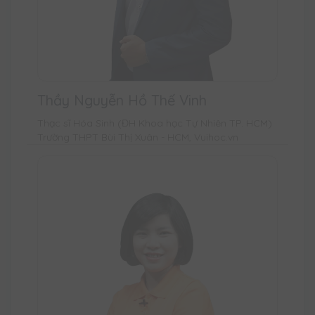
Thầy Nguyễn Hồ Thế Vinh
Thạc sĩ Hóa Sinh (ĐH Khoa học Tự Nhiên TP. HCM)
Trường THPT Bùi Thị Xuân - HCM, Vuihoc.vn