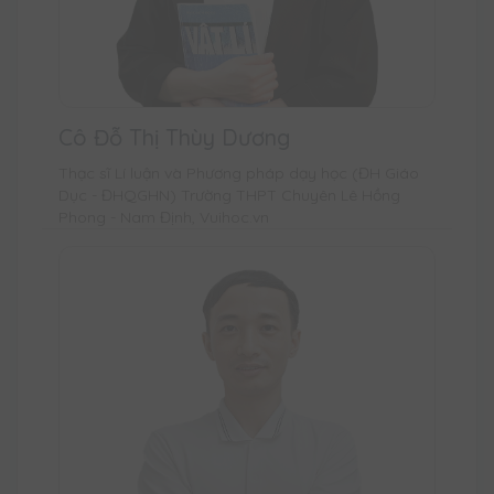
Cô Đỗ Thị Thùy Dương
Thạc sĩ Lí luận và Phương pháp dạy học (ĐH Giáo
Dục - ĐHQGHN) Trường THPT Chuyên Lê Hồng
Phong - Nam Định, Vuihoc.vn