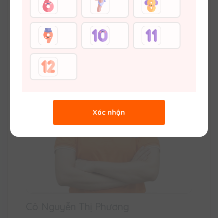
Thạc sĩ Hoá học (ĐH Khoa học Tự nhiên –
ĐHQGHN) Vuihoc.vn
Xác nhận
Cô Nguyễn Thị Phương