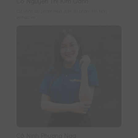
Cô Nguyễn Thị Kim Oanh
Cử nhân Sư phạm Hoá (ĐH Sư phạm Hà Nội)
vuihoc.vn
Cô Ninh Phương Nga