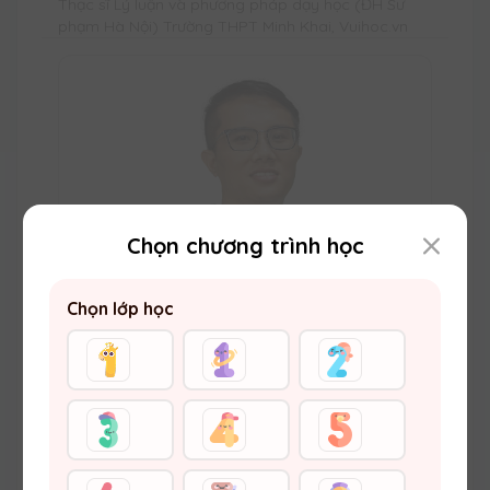
Thạc sĩ Lý luận và phương pháp dạy học (ĐH Sư
phạm Hà Nội) Trường THPT Minh Khai, Vuihoc.vn
Chọn chương trình học
Chọn lớp học
Thầy Đặng Thế Anh