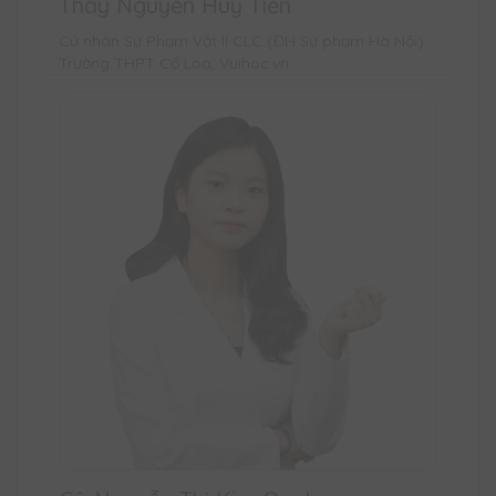
Thầy Nguyễn Huy Tiến
Cử nhân Sư Phạm Vật lí CLC (ĐH Sư phạm Hà Nội)
Trường THPT Cổ Loa, Vuihoc.vn