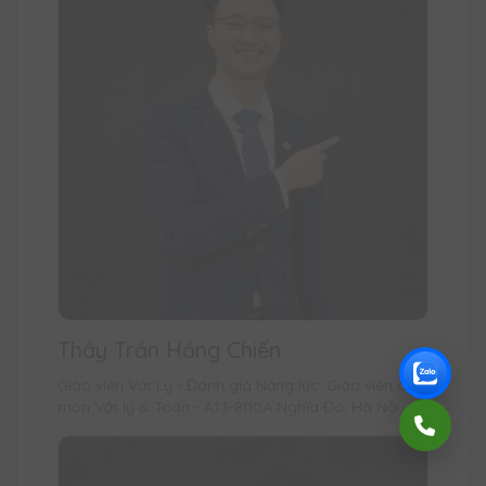
Thầy Trần Hồng Chiến
Giáo viên Vật Lý - Đánh giá Năng lực. Giáo viên dạy
môn Vật lý & Toán - A13-800A Nghĩa Đô, Hà Nội.