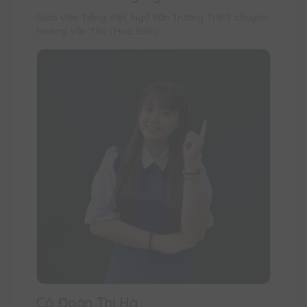
Giáo viên Tiếng Việt, Ngữ Văn Trường THPT chuyên
Hoàng Văn Thụ (Hoà Bình)
Cô Đoàn Thị Hà