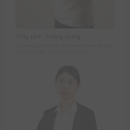
Thầy Đinh Trường Giang
Cử nhân ngành Cơ điện tử (ĐH Bách Khoa Hà Nội)
Trung tâm luyện thi Alpha, Vuihoc.vn