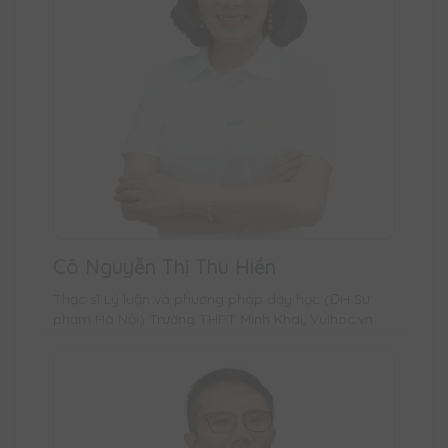
Cô Nguyễn Thị Thu Hiền
Thạc sĩ Lý luận và phương pháp dạy học (ĐH Sư
phạm Hà Nội) Trường THPT Minh Khai, Vuihoc.vn