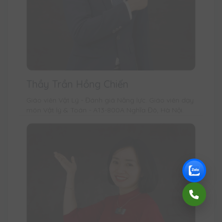
Thầy Trần Hồng Chiến
Giáo viên Vật Lý - Đánh giá Năng lực. Giáo viên dạy
môn Vật lý & Toán - A13-800A Nghĩa Đô, Hà Nội.