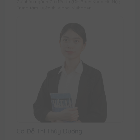
Cử nhân ngành Cơ điện tử (ĐH Bách Khoa Hà Nội)
Trung tâm luyện thi Alpha, Vuihoc.vn
Cô Đỗ Thị Thùy Dương