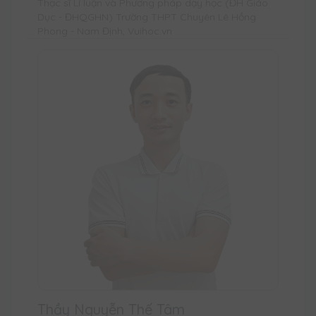
Thạc sĩ Lí luận và Phương pháp dạy học (ĐH Giáo
Dục - ĐHQGHN) Trường THPT Chuyên Lê Hồng
Phong - Nam Định, Vuihoc.vn
Thầy Nguyễn Thế Tâm