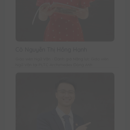
Cô Nguyễn Thị Hồng Hạnh
Giáo viên Ngữ Văn - Đánh giá Năng lực Giáo viên
Ngữ Văn tại PLTC Archimedes Đông Anh.