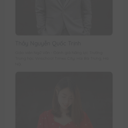
Thầy Nguyễn Quốc Trịnh
Giáo viên Ngữ Văn - Đánh giá Năng lực Trường
Trung học Vinschool Times City, Hai Bà Trưng, Hà
Nội.