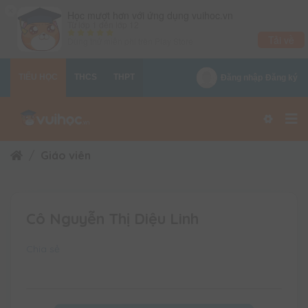
×
Học mượt hơn với ứng dụng vuihoc.vn
Từ lớp 1 đến lớp 12
Tải về
Dùng thử miễn phí trên
Play Store
TIỂU HỌC
THCS
THPT
Đăng nhập
Đăng ký
Giáo viên
Cô Nguyễn Thị Diệu Linh
Chia sẻ