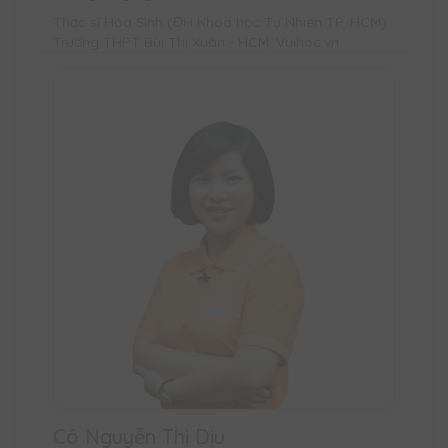
Thạc sĩ Hóa Sinh (ĐH Khoa học Tự Nhiên TP. HCM)
Trường THPT Bùi Thị Xuân - HCM, Vuihoc.vn
Cô Nguyễn Thị Dịu