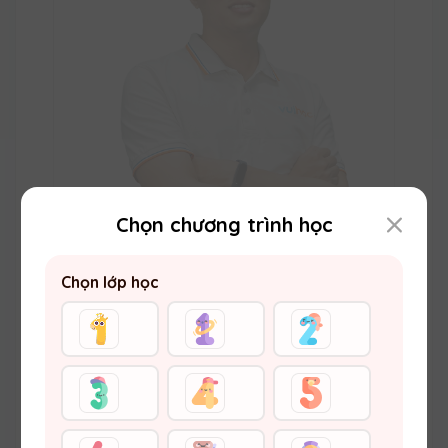
Chọn chương trình học
Thầy Đặng Thế Anh
Chọn lớp học
Thạc sĩ Hoá học (ĐH Khoa học Tự nhiên –
ĐHQGHN) Vuihoc.vn