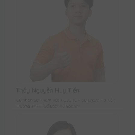
Thầy Nguyễn Huy Tiến
Cử nhân Sư Phạm Vật lí CLC (ĐH Sư phạm Hà Nội)
Trường THPT Cổ Loa, Vuihoc.vn