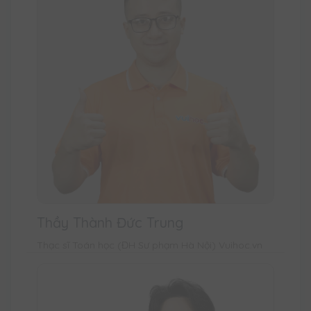
Thầy Thành Đức Trung
Thạc sĩ Toán học (ĐH Sư phạm Hà Nội) Vuihoc.vn